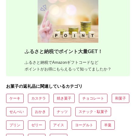
ふるさと納税でポイント大量GET！
ふるさと納税でAmazonギフトコードなど
ポイントがお得にもらえるって知ってましたか？
お菓子の返礼品に関連しているカテゴリ
ケーキ
カステラ
焼き菓子
チョコレート
和菓子
せんべい
おかき
ナッツ
スナック・駄菓子
プリン
ゼリー
アイス
ヨーグルト
羊羹