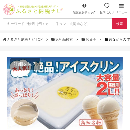
限度額をチェック
お気に入り
メニュー
検索
ふるさと納税ナビ TOP
返礼品検索
お菓子
昔ながらの ア
詳細を見る