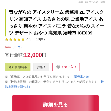
出典：auPAYふるさと納税
昔ながらの アイスクリーム 業務用 2L アイスク
リン 高知アイス ふるさとの味 ご当地アイス あ
っさり 爽やか アイス バニラ 昔ながらの スイー
ツ デザート おやつ 高知県 須崎市 ICE039
4.9 （10件）
（10件）
12,000
寄付金額:
円
お気に入り
高知県 須崎市
お菓子
※「還元率」とは返礼品のお得度を測る指標です
（還元率とは）
※「控除上限額」の範囲内で寄付するとお得にふるさと納税できます
（控
除上限額を調べる）
詳細を見る