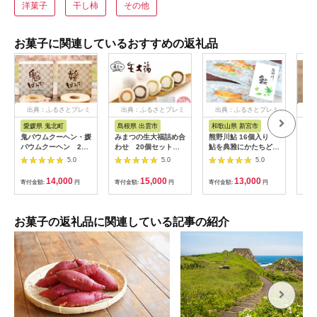
洋菓子
干し柿
その他
お菓子に関連しているおすすめの返礼品
出典：ふるさとプレミ
出典：ふるさとプレミ
出典：ふるさとプレミ
出
アム
アム
アム
愛媛県 鬼北町
島根県 出雲市
和歌山県 新宮市
愛
鬼バウムクーヘン・媛
みまつの生大福詰め合
熊野川鮎 16個入り
鬼バ
バウムクーヘン 2種
わせ 20個セット
鮎を典雅にかたちどっ
洋菓
詰合せ ｜ 洋菓子 菓子
322032_EU002
た銘菓 詰め合わせ
スイーツ 
5.0
5.0
5.0
デザート ケーキ ギフ
焼き菓子 菓子 お菓子
ト お
ト お土産 ハード ソフ
ギフト【fks104A】
県 
14,000
15,000
13,000
寄付金額:
円
寄付金額:
円
寄付金額:
円
寄付
ト 愛媛県 鬼北町
お菓子の返礼品に関連している記事の紹介