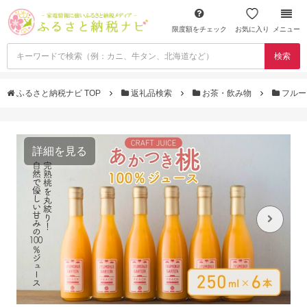
限度額をチェック
お気に入り
メニュー
検索
ふるさと納税ナビ TOP
返礼品検索
お茶・飲み物
フルー
詳細を見る