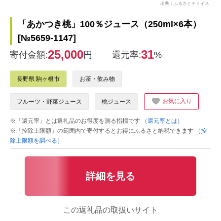
出典：ふるさとチョイス
「あかつき桃」100％ジュース（250ml×6本）
[№5659-1147]
25,000
31
寄付金額:
円
還元率:
%
長野県 駒ヶ根市
お茶・飲み物
お気に入り
フルーツ・野菜ジュース
桃ジュース
※「還元率」とは返礼品のお得度を測る指標です
（還元率とは）
※「控除上限額」の範囲内で寄付するとお得にふるさと納税できます
（控
除上限額を調べる）
詳細を見る
この返礼品の取扱いサイト