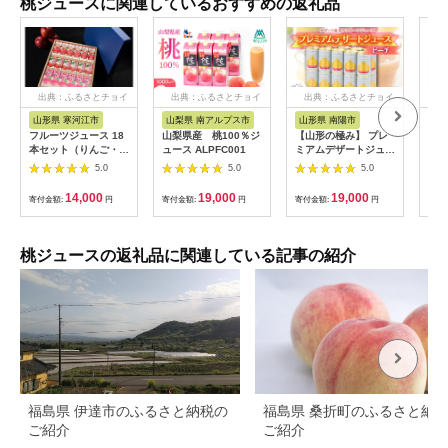
桃ジュースに関連しているおすすめの返礼品
出典：ふるさとチョイ
出典：ふるさとチョイ
出典：ふるさとチョイ
出
ス
ス
ス
山形県 寒河江市
山梨県 南アルプス市
山形県 南陽市
山
フルーツジュース 18
山梨県産 桃100％ジ
【山形の極み】 プレ
サー
本セット（りんご・
ュース ALPFC001
ミアムデザートジュー
ミン
桃・チェリー酢 各6
ス 「もも」 20缶 ジ
5.0
5.0
5.0
本）【化粧箱入】 紙
ュース ストレート デ
パック りんごジュー
ザート フルーツジュ
14,000
19,000
19,000
寄付金額:
円
寄付金額:
円
寄付金額:
円
寄付
ス 桃ジュース さくら
ース ピーチ 果物 果汁
んぼ酢 山形 014-G-
100％ 山形県 南陽市
MB001
[1188]
桃ジュースの返礼品に関連している記事の紹介
福島県 伊達市のふるさと納税の
福島県 桑折町のふるさと納
ご紹介
ご紹介