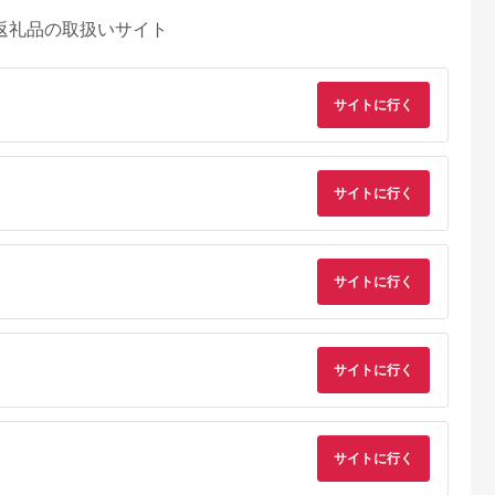
返礼品の取扱いサイト
サイトに行く
サイトに行く
サイトに行く
サイトに行く
るさとチョイ
出典：楽天ふるさと納
出典：ふるさとチョイ
出典：ふるな
ス
税
ス
士河口湖町
大分県 由布市
大分県 由布市
大分県 由布市
SE FUJI
大分県由布市 ふるさ
界 由布院 ふるさと納
【由布市（湯布院、
0,000円
と納税宿泊補助券
税宿泊ギフト券
布院、湯平、塚原高
サイトに行く
60,000円分
(30,000円)【星野リゾ
原）】ふるさと納税
5.0
5.0
5.0
5.0
ート】
泊補助券30,000円分
00,000
200,000
100,000
100,000
【 宿泊券】
円
寄付金額:
円
寄付金額:
円
寄付金額:
円