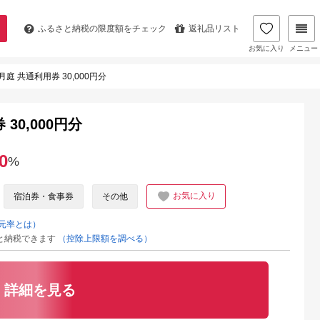
ふるさと納税の
限度額をチェック
返礼品リスト
お気に入り
メニュー
庭 共通利用券 30,000円分
30,000円分
0
%
お気に入り
宿泊券・食事券
その他
元率とは）
と納税できます
（控除上限額を調べる）
詳細を見る