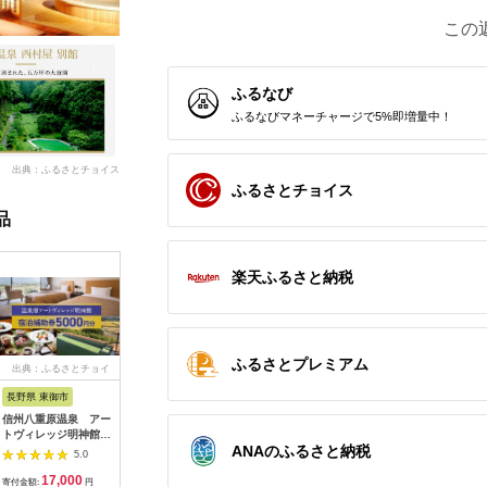
この
ふるなび
ふるなびマネーチャージで5%即増量中！
出典：ふるさとチョイス
ふるさとチョイス
品
楽天ふるさと納税
ふるさとプレミアム
出典：ふるさとチョイ
出典：ふるさとチョイ
出典：ふるさとチョイ
出典：ふ
ス
ス
ス
長野県 東御市
茨城県 神栖市
三重県 鳥羽市
山梨県 富
信州八重原温泉 アー
【平日限定】茶寮砂の
K-2宿泊観光周遊券
THE SEN
トヴィレッジ明神館
栖「特別室」1泊2食
宿泊利用券9
5.0
ANAのふるさと納税
宿泊補助券
付ペア宿泊券
分
5.0
5.0
17,000
116,000
300,000
3
寄付金額:
円
寄付金額:
円
寄付金額:
円
寄付金額: