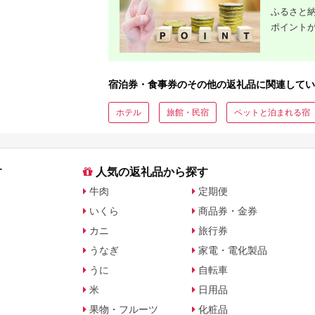
ふるさと納
ポイント
宿泊券・食事券のその他の返礼品に関連してい
ホテル
旅館・民宿
ペットと泊まれる宿
す
人気の返礼品から探す
牛肉
定期便
いくら
商品券・金券
カニ
旅行券
うなぎ
家電・電化製品
うに
自転車
米
日用品
果物・フルーツ
化粧品