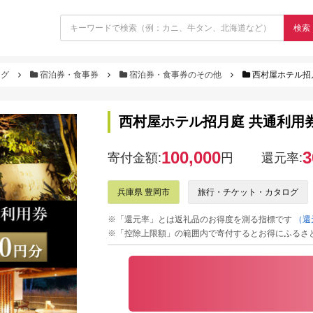
検索
ログ
宿泊券・食事券
宿泊券・食事券のその他
西村屋ホテル招月
西村屋ホテル招月庭 共通利用券 
100,000
3
寄付金額:
円
還元率:
兵庫県 豊岡市
旅行・チケット・カタログ
※「還元率」とは返礼品のお得度を測る指標です
（還
※「控除上限額」の範囲内で寄付するとお得にふるさ