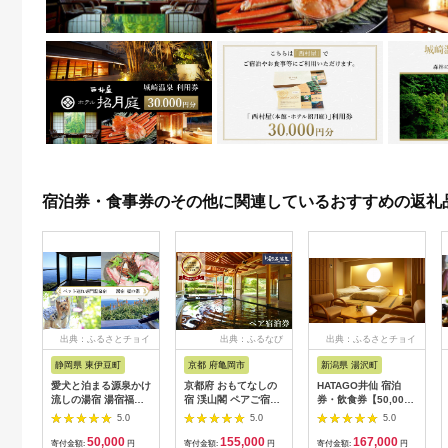
宿泊券・食事券のその他に関連しているおすすめの返礼
出典：ふるさとチョイ
出典：ふるなび
出典：ふるさとチョイ
ス
ス
静岡県 東伊豆町
京都 府亀岡市
新潟県 湯沢町
愛犬と泊まる源泉かけ
京都府 おもてなしの
HATAGO井仙 宿泊
流しの湯宿 湯宿福の
宿 渓山閣 ペアご宿泊
券・飲食券【50,000
湯 宿泊補助券 15,000
券 1泊2食付
円分】越後湯沢駅降り
5.0
5.0
5.0
円分 1293 ／ 福の湯
てすぐの温泉宿 【レ
50,000
155,000
167,000
静岡県 東伊豆 伊豆 愛
ジャー】
寄付金額:
円
寄付金額:
円
寄付金額:
円