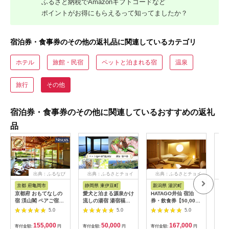
ふるさと納税でAmazonギフトコードなど
ポイントがお得にもらえるって知ってましたか？
宿泊券・食事券のその他の返礼品に関連しているカテゴリ
ホテル
旅館・民宿
ペットと泊まれる宿
温泉
旅行
その他
宿泊券・食事券のその他に関連しているおすすめの返礼
品
出典：ふるなび
出典：ふるさとチョイ
出典：ふるさとチョイ
出
ス
ス
京都 府亀岡市
静岡県 東伊豆町
新潟県 湯沢町
三
京都府 おもてなしの
愛犬と泊まる源泉かけ
HATAGO井仙 宿泊
K-
宿 渓山閣 ペアご宿泊
流しの湯宿 湯宿福の
券・飲食券【50,000
券 1泊2食付
湯 宿泊補助券 15,000
円分】越後湯沢駅降り
5.0
5.0
5.0
円分 1293 ／ 福の湯
てすぐの温泉宿 【レ
静岡県 東伊豆 伊豆 愛
ジャー】
155,000
50,000
167,000
寄付金額:
円
寄付金額:
円
寄付金額:
円
寄付