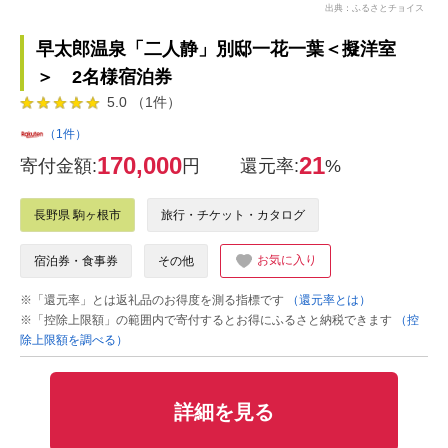
出典：ふるさとチョイス
早太郎温泉「二人静」別邸一花一葉＜擬洋室
＞ 2名様宿泊券
5.0 （1件）
（1件）
170,000
21
寄付金額:
円
還元率:
%
長野県 駒ヶ根市
旅行・チケット・カタログ
お気に入り
宿泊券・食事券
その他
※「還元率」とは返礼品のお得度を測る指標です
（還元率とは）
※「控除上限額」の範囲内で寄付するとお得にふるさと納税できます
（控
除上限額を調べる）
詳細を見る