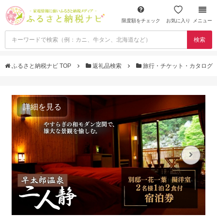
限度額をチェック
お気に入り
メニュー
検索
ふるさと納税ナビ TOP
返礼品検索
旅行・チケット・カタログ
詳細を見る