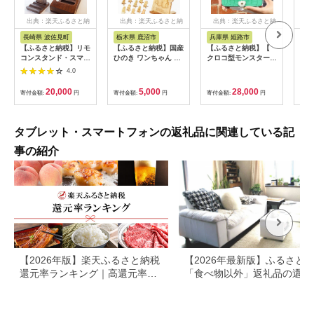
出典：楽天ふるさと納
出典：楽天ふるさと納
出典：楽天ふるさと納
出
税
税
税
長崎県 波佐見町
栃木県 鹿沼市
兵庫県 姫路市
兵
【ふるさと納税】リモ
【ふるさと納税】国産
【ふるさと納税】【
【ふ
コンスタンド・スマホ
ひのき ワンちゃん ス
クロコ型モンスタース
毛付
スタンド【木の工房あ
マホスタンド 全29種
マホ / 全14色 】 Mサ
ホ /
4.0
んくるうっど】
| 犬 木製 ひのき 卓上
イズ 思わず誰かに見
ズ 
[NC04]
スタンド スマホ 栃木
せたくなるモンスター
の毛
20,000
5,000
28,000
寄付金額:
円
寄付金額:
円
寄付金額:
円
寄付
県 鹿沼市 ※沖縄・離
スマホケース【
ず誰
島への配送不可
iphone / android 】
/ 
iPhone15 カバー 型
ース
押し ホール加工可
/ a
タブレット・スマートフォンの返礼品に関連している記
事の紹介
【2026年版】楽天ふるさと納税
【2026年最新版】ふるさと
還元率ランキング｜高還元率返
「食べ物以外」返礼品の還元
礼品をジャンル別に比較
ランキング！