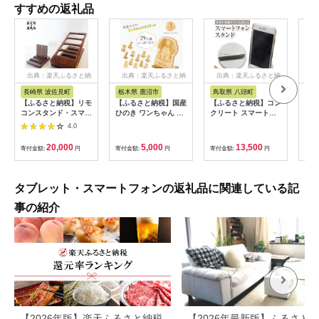
すすめの返礼品
出典：楽天ふるさと納
出典：楽天ふるさと納
出典：楽天ふるさと納
出
税
税
税
長崎県 波佐見町
栃木県 鹿沼市
鳥取県 八頭町
兵
【ふるさと納税】リモ
【ふるさと納税】国産
【ふるさと納税】コン
【ふ
コンスタンド・スマホ
ひのき ワンちゃん ス
クリート スマートフ
毛付
スタンド【木の工房あ
マホスタンド 全29種
ォン スタンド 1個 郡
ホ /
4.0
んくるうっど】
| 犬 木製 ひのき 卓上
家コンクリート工業株
ズ 
[NC04]
スタンド スマホ 栃木
式会社《90日以内に
の毛
20,000
5,000
13,500
寄付金額:
円
寄付金額:
円
寄付金額:
円
寄付
県 鹿沼市 ※沖縄・離
発送予定(土日祝除
ず誰
島への配送不可
く)》鳥取県 八頭町 コ
/ 
ンクリート スマホス
ース
タンド 写真立て 名刺
/ a
タブレット・スマートフォンの返礼品に関連している記
置き スマホ 写真 名刺
送料無料
事の紹介
【2026年版】楽天ふるさと納税
【2026年最新版】ふるさと