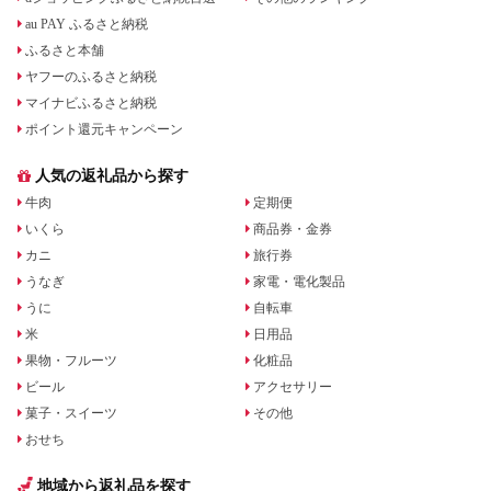
au PAY ふるさと納税
ふるさと本舗
ヤフーのふるさと納税
マイナビふるさと納税
ポイント還元キャンペーン
人気の返礼品から探す
牛肉
定期便
いくら
商品券・金券
カニ
旅行券
うなぎ
家電・電化製品
うに
自転車
米
日用品
果物・フルーツ
化粧品
ビール
アクセサリー
菓子・スイーツ
その他
おせち
地域から返礼品を探す