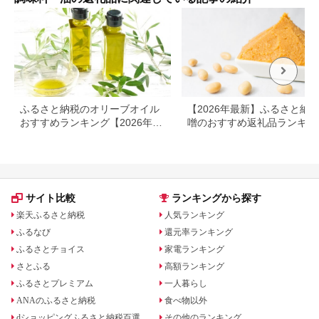
路村 
ふるさと納税のオリーブオイル
【2026年最新】ふるさと納税
おすすめランキング【2026年最
噌のおすすめ返礼品ランキン
新版】人気・容量・種類で比較
｜産地・種類・コスパで選ぶ
選ガイド
サイト比較
ランキングから探す
楽天ふるさと納税
人気ランキング
ふるなび
還元率ランキング
ふるさとチョイス
家電ランキング
さとふる
高額ランキング
ふるさとプレミアム
一人暮らし
ANAのふるさと納税
食べ物以外
dショッピングふるさと納税百選
その他のランキング