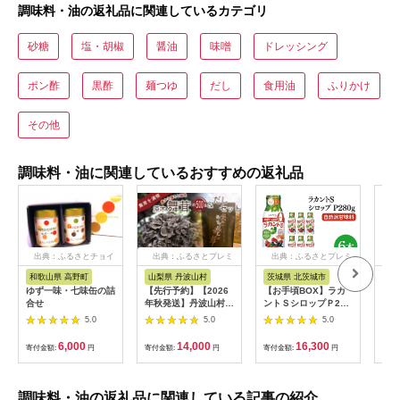
調味料・油の返礼品に関連しているカテゴリ
砂糖
塩・胡椒
醤油
味噌
ドレッシング
ポン酢
黒酢
麺つゆ
だし
食用油
ふりかけ
その他
調味料・油に関連しているおすすめの返礼品
出典：ふるさとチョイ
出典：ふるさとプレミ
出典：ふるさとプレミ
出
ス
アム
アム
和歌山県 高野町
山梨県 丹波山村
茨城県 北茨城市
高
ゆず一味・七味缶の詰
【先行予約】【2026
【お手頃BOX】ラカ
ゆず
合せ
年秋発送】丹波山村産
ントＳシロップＰ280
「ぱ
原木舞茸500g+舞茸だ
ｇ 6本セット
村」
5.0
5.0
5.0
し(8g x6袋)セット
(CL204-LS6)
七味
2026年9月下旬より順
柚子
6,000
14,000
16,300
寄付金額:
円
寄付金額:
円
寄付金額:
円
寄付
次発送予定
辛料
【tab0118】
歳暮
答用
送 
調味料・油の返礼品に関連している記事の紹介