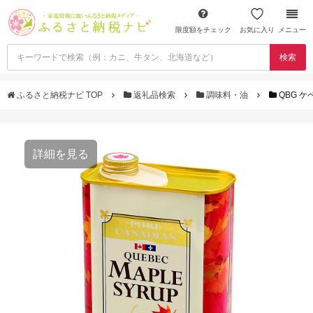
限度額をチェック
お気に入り
メニュー
検索
ふるさと納税ナビ TOP
返礼品検索
調味料・油
QBG ケ
詳細を見る