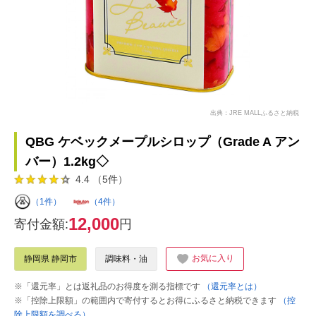
出典：JRE MALLふるさと納税
QBG ケベックメープルシロップ（Grade A アン
バー）1.2kg◇
4.4 （5件）
（1件）
（4件）
12,000
寄付金額:
円
お気に入り
静岡県 静岡市
調味料・油
※「還元率」とは返礼品のお得度を測る指標です
（還元率とは）
※「控除上限額」の範囲内で寄付するとお得にふるさと納税できます
（控
除上限額を調べる）