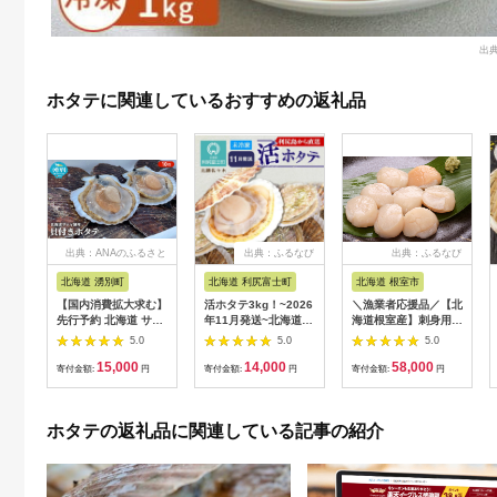
出典
ホタテに関連しているおすすめの返礼品
出典：ANAのふるさと
出典：ふるなび
出典：ふるなび
納税
北海道 湧別町
北海道 利尻富士町
北海道 根室市
【国内消費拡大求む】
活ホタテ3kg！~2026
＼漁業者応援品／【北
先行予約 北海道 サロ
年11月発送~北海道利
海道根室産】刺身用ホ
マ湖産 貝付き ホタ
尻島から直送！【北勝
タテ貝柱500g×3P(計
5.0
5.0
5.0
テ 10枚 帆立 ほたて
佐々木】
1.5kg) D-05005
15,000
14,000
58,000
刺身 海鮮 魚介 国産
寄付金額:
円
寄付金額:
円
寄付金額:
円
殻付き 冷蔵 オホーツ
ク 魚貝類 貝付きホタ
テ 魚介類
ホタテの返礼品に関連している記事の紹介