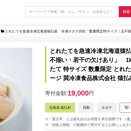
検索
とれたてを急速冷凍北海道猿払産 冷凍ホタテ貝柱「数量限定特サイズ（玉不揃い・若干の欠けあり」 1kg | ふるさと納税 北海道 猿払 ホタテ 帆
とれたてを急速冷凍北海道猿
不揃い・若干の欠けあり」 1kg
たて 特サイズ 数量限定 とれ
ージ 巽冷凍食品株式会社 猿払村
19,000
寄付金額:
円
北海道 猿払村
貝類
ホタテ
※「還元率」とは返礼品のお得度を測る指標です
（還
※「控除上限額」の範囲内で寄付するとお得にふるさ