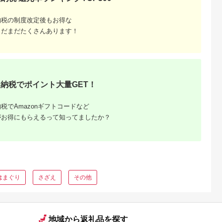
納税の制度改定後もお得な
まだまだたくさんあります！
dショッ
税百選」
納税でポイント大量GET！
返礼品な
税でAmazonギフトコードなど
がお得にもらえるって知ってましたか？
はまぐり
さざえ
その他
地域から返礼品を探す