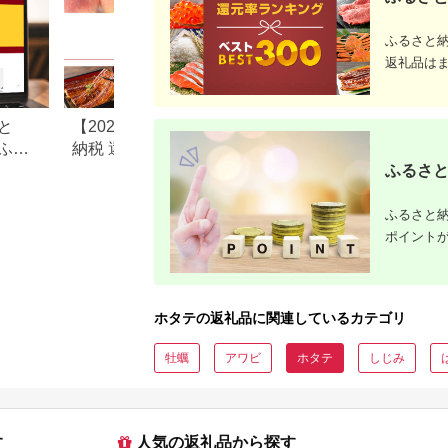
市 送料無料_HD117-
046-sku
ふるさと
返礼品は
と
【2026年版】楽天ふるさと
ドコモが手掛ける「
ふる
納税 還元率ランキング｜高
ピングふるさと納
ふるさと
も解
還元率返礼品をジャンル別
とは？評判や人気
に比較
どを紹介
ふるさと納
ポイント
ホタテの返礼品に関連しているカテゴリ
牡蠣
アワビ
ホタテ
しじみ
す
人気の返礼品から探す