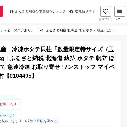
ふるさと納税の
限度額をチェック
返礼品リスト
お気に入り
メニュー
立 ほたて 特サイズ 数量限定 とれたて 急速冷凍 お取り寄せ ワンストップ マイページ 巽冷凍食品株式会社 猿払村【0104405】
払産 冷凍ホタテ貝柱「数量限定特サイズ（玉
 | ふるさと納税 北海道 猿払 ホタテ 帆立 ほ
たて 急速冷凍 お取り寄せ ワンストップ マイペ
【0104405】
お気に入り
元率とは）
と納税できます
（控除上限額を調べる）