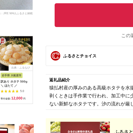
：JRE MALLふるさと納税
この
ふるさとチョイス
出典：ふるなび
出典：ふるなび
出典：ふるさとチョイ
出典：JA
ス
岩手県 大船渡市
北海道 稚内市
北海道 函館市
北海道 鹿
返礼品紹介
訳あり ホタテ 500g
帆立 生 貝柱 サイズ混
北海道噴火湾産 ベビ
訳あり 北
＼ ほたて ／
合 1kg 良玉 海鮮 刺身
ーホタテ800g 1600g
ーボイルホ
猿払村産の厚みのある高級ホタテを水
【配送不可地域：離
北海道 噴火湾産 ボイ
（1kg×3
5.0
5.0
5.0
島・沖縄県】
ル ベビーホタテ 選べ
加熱用 冷
剥くときは手作業で行われ、加工中に
12,000
17,000
10,000
2
る 内容量 1パック 2
立
寄付金額:
円
寄付金額:
円
寄付金額:
円
寄付金額:
パック 新鮮 スチーム
ない新鮮なホタテです。汐の流れが厳
ボイル 急速冷凍 ホタ
テ 旨み 食べやすい サ
イズ お手軽 便利 フラ
イ 炒め物 パスタ 料理
アレンジ プリプリ食
感 濃厚 魚介 冷凍 お
ふるさと
取り寄せ グルメ 函館