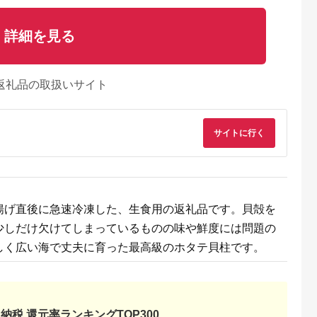
詳細を見る
返礼品の取扱いサイト
サイトに行く
Lふるさと納税
出典：ふるなび
出典：ふるなび
出典：ふるな
部町
青森県 むつ市
北海道 根室市
北海道 根室市
海道産 ベビ
陸奥湾産ほたて干し貝
いくら醤油漬け
＼漁業者応援品／【
タテ 3kg
柱(Sサイズ100g×2)
100g×4P、ほたて貝
海道根室産】ホタテ
揚げ直後に急速冷凍した、生食用の返礼品です。貝殻を
袋） 不揃い
柱500g×2P D-70036
柱真空パック500g A
5.0
5.0
5.0
5.0
凍 ホタテ 帆
57036
少しだけ欠けてしまっているものの味や鮮度には問題の
0,500
14,500
58,000
14,000
円
寄付金額:
円
寄付金額:
円
寄付金額:
円
しく広い海で丈夫に育った最高級のホタテ貝柱です。
納税 還元率ランキングTOP300