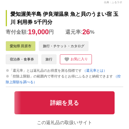
出典：ふるラボ
愛知渥美半島 伊良湖温泉 魚と貝のうまい宿 玉
川 利用券 5千円分
19,000
26
寄付金額:
円
還元率:
%
愛知県 田原市
旅行・チケット・カタログ
お気に入り
宿泊券・食事券
旅行
※「還元率」とは返礼品のお得度を測る指標です
（還元率とは）
※「控除上限額」の範囲内で寄付するとお得にふるさと納税できます
（控
除上限額を調べる）
詳細を見る
この返礼品の取扱いサイト