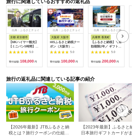
旅行に関連しているおすすめの返礼品
出典：ふるさとチョイ
出典：ふるさとチョイ
出典：楽天ふるさと納
出
ス
ス
税
京都 府京都市
大阪府 大阪市
兵庫県 香美町
栃
【MKハイヤー観光】
HISふるさと納税クー
【ふるさと納税】＼有
【ふ
【ミニバン5時間】ド
ポン（大阪市）
効期限2年／ ギフトに
り日
ライバーとめぐるとっ
30,000円分_OS039-
も使える 宿泊補助券
1万
5.0
5.0
5.0
ておきの京都観光（3
0001-07
60,000円分 宿泊助成
券 
／21-6／20・10／1-
券 宿泊券 旅 トラベル
券 
108,000
100,000
200,000
寄付金額:
円
寄付金額:
円
寄付金額:
円
寄付
11／30）
旅行券 兵庫県 香美町
館 
カニ 温泉 海 観光 旅
ャー
行 関西 ホテル 旅館
チケ
宿 体験 ギフト クーポ
[029
旅行の返礼品に関連している記事の紹介
ン 宿泊 お泊り 国内旅
行 但馬牛 旅館 温泉宿
プレゼント 贈答 母の
日 25-09
【2026年最新】JTBふるさと納
【2023年最新】ふるさと納
税とは？旅行クーポンの仕組
日本旅行ギフトカードがまだ