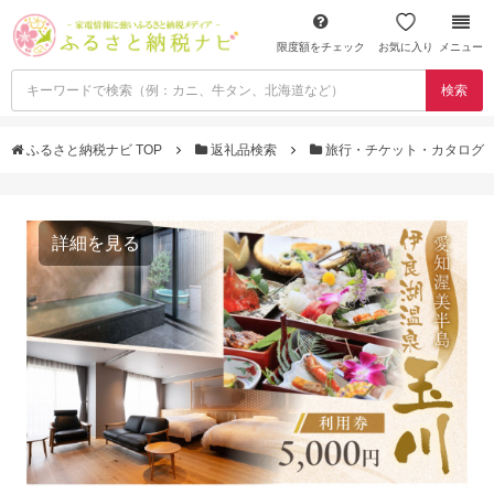
限度額をチェック
お気に入り
メニュー
検索
ふるさと納税ナビ TOP
返礼品検索
旅行・チケット・カタログ
詳細を見る