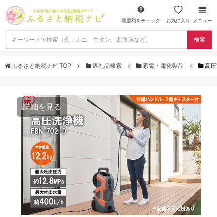
限度額をチェック
お気に入り
メニュー
検索
ふるさと納税ナビ TOP
返礼品検索
家電・電化製品
高圧
詳細を見る