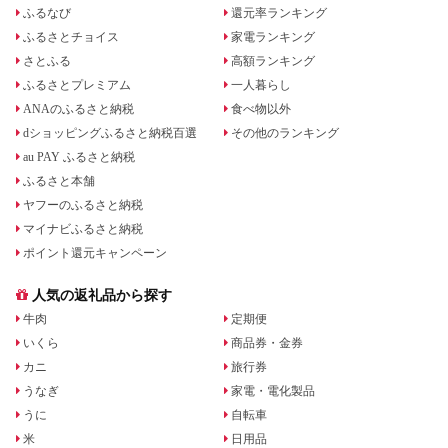
ふるなび
還元率ランキング
ふるさとチョイス
家電ランキング
さとふる
高額ランキング
ふるさとプレミアム
一人暮らし
ANAのふるさと納税
食べ物以外
dショッピングふるさと納税百選
その他のランキング
au PAY ふるさと納税
ふるさと本舗
ヤフーのふるさと納税
マイナビふるさと納税
ポイント還元キャンペーン
人気の返礼品から探す
牛肉
定期便
いくら
商品券・金券
カニ
旅行券
うなぎ
家電・電化製品
うに
自転車
米
日用品