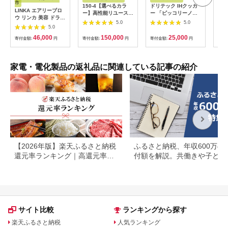
市
150-4【選べるカラ
ドリテック IHクッカ
ピア
LINKA エアリーブロ
ー】高性能リユース
ー 「ピッコリーノ」
オー
ウ リンカ 美容 ドライ
スマホ Apple
ブラック DI-
ピア
5.0
5.0
ヤー ヘアケア 髪 エス
5.0
iPhoneSE 3 128GB
217BK【1642626】
テ ギフト ラッピング
SIMロック解除済 本
46,000
150,000
25,000
贈呈品 プレゼント 母
寄付金額:
円
寄付金額:
円
寄付金額:
円
寄付
体のみ ｜ 中古 再生品
の日 母の日準備 母の
本体 端末
日ギフト [EV08-NT]
家電・電化製品の返礼品に関連している記事の紹介
【2026年版】楽天ふるさと納税
ふるさと納税、年収600万の
還元率ランキング｜高還元率返
付額を解説。共働きや子ども
礼品をジャンル別に比較
いる場合も
サイト比較
ランキングから探す
楽天ふるさと納税
人気ランキング