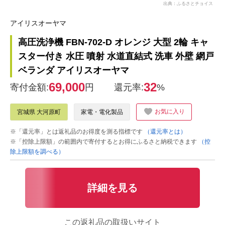
出典：ふるさとチョイス
アイリスオーヤマ
高圧洗浄機 FBN-702-D オレンジ 大型 2輪 キャ
スター付き 水圧 噴射 水道直結式 洗車 外壁 網戸
ベランダ アイリスオーヤマ
69,000
32
寄付金額:
円
還元率:
%
お気に入り
宮城県 大河原町
家電・電化製品
※「還元率」とは返礼品のお得度を測る指標です
（還元率とは）
※「控除上限額」の範囲内で寄付するとお得にふるさと納税できます
（控
除上限額を調べる）
詳細を見る
この返礼品の取扱いサイト