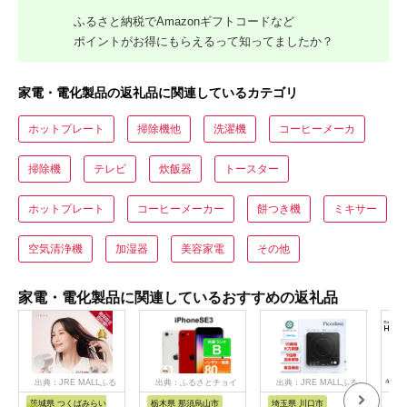
ふるさと納税でAmazonギフトコードなど
ポイントがお得にもらえるって知ってましたか？
家電・電化製品の返礼品に関連しているカテゴリ
ホットプレート
掃除機他
洗濯機
コーヒーメーカ
掃除機
テレビ
炊飯器
トースター
ホットプレート
コーヒーメーカー
餅つき機
ミキサー
空気清浄機
加湿器
美容家電
その他
家電・電化製品に関連しているおすすめの返礼品
出典：JRE MALLふる
出典：ふるさとチョイ
出典：JRE MALLふる
さと納税
ス
さと納税
茨城県 つくばみらい
栃木県 那須烏山市
埼玉県 川口市
静