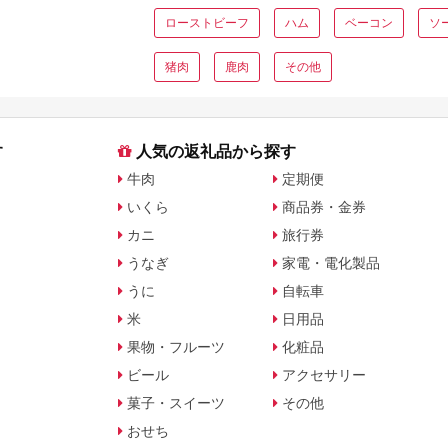
ローストビーフ
ハム
ベーコン
ソ
猪肉
鹿肉
その他
す
人気の返礼品から探す
牛肉
定期便
いくら
商品券・金券
カニ
旅行券
うなぎ
家電・電化製品
うに
自転車
米
日用品
果物・フルーツ
化粧品
ビール
アクセサリー
菓子・スイーツ
その他
おせち