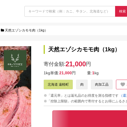
検索
天然エゾシカモモ肉（1kg）
天然エゾシカモモ肉（1kg）
21,000
寄付金額:
円
1kg単価:
21,000
円
量:
1
kg
北海道 遠軽町
肉
肉加工品
※「還元率」とは返礼品のお得度を測る指標です
（還
※「控除上限額」の範囲内で寄付するとお得にふるさ