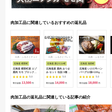
肉加工品に関連しているおすすめの返礼品
出典：ふるさとチョイ
出典：ふるさとプレミ
出典：ふるラボ
ス
アム
北海道 標茶町
北海道 新ひだか町
北海道 池田町
北海道 標茶町産 エゾ
北海道産 鹿肉 おつま
北海道 いけだ牛ハン
鹿肉 モモ ブロック
み セット 缶詰 3種 計
バーグ12個×100g 計
1kg【 肉 にく 鹿肉 ジ
6缶 ＆ ジャーキー 1
1200g 冷凍 小分け 池
5.0
5.0
5.0
ビエ BBQ バーベキュ
種
田牛 テレビで紹介 ブ
13,500
14,000
18,000
ー グルメ ヘルシー 高
ランド牛 牛肉 お肉 北
寄付金額:
円
寄付金額:
円
寄付金額:
円
タンパク 標茶町 北海
海道牛 国産 ハンバー
道 】
グ 牛肉100％
肉加工品の返礼品に関連している記事の紹介