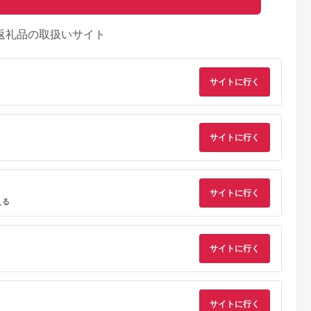
返礼品の取扱いサイト
サイトに行く
サイトに行く
典：ふるラボ
出典：ふるラボ
出典：ふるなび
出典：ふるさとパレ
陽町
兵庫県 多可町
静岡県 浜松市
福岡県 新宮町
ソーセージ
「リーガロイヤルホテ
浜松発！いえやす自慢
AA419.黒毛和牛
サイトに行く
インナー 地鶏
ル」グリルビーフハン
の浜松餃子 4種を楽
100%ハンバーグ（
える
 惣菜 冷凍
バーグ5個 [KIK-443]
しむバラエティーセッ
130g×4Pセット）
5.0
5.0
5.0
5.0
[842]
ト ぎょうざ ギョーザ
0,000
17,000
10,000
11,000
円
寄付金額:
円
寄付金額:
円
寄付金額:
円
サイトに行く
サイトに行く