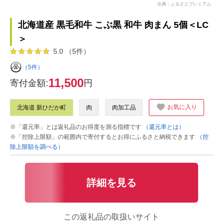
出典：ふるさとプレミアム
北海道産 黒毛和牛 こぶ黒 和牛 肉まん 5個＜LC
＞
5.0 （5件）
（5件）
11,500
寄付金額:
円
お気に入り
北海道 新ひだか町
肉
肉加工品
※「還元率」とは返礼品のお得度を測る指標です
（還元率とは）
※「控除上限額」の範囲内で寄付するとお得にふるさと納税できます
（控
除上限額を調べる）
詳細を見る
この返礼品の取扱いサイト