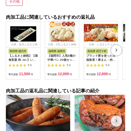
その他
肉加工品に関連しているおすすめの返礼品
出典：楽天ふるさと納
出典：JALふるさと納税
出典：ふるさとチョイ
出
税
ス
秋田県 能代市
福岡県 福岡市
高知県 四万十町
北
【ふるさと納税】【酒
【福岡市】人気5種の
ブランド豚を使った本
【北
食彩宴 粋 -iki-】いぶ
中華パン 20個セット
格飲茶！豚まん・肉し
&ひ
りがっことクリームチ
| 福岡県 福岡 九州 返
ゅうまいセット(大)
さと
5.0
5.0
5.0
ーズの味噌漬け 8枚入
礼品 納税 お取り寄せ
Qak-28 肉まん 中華
050
り×3パック 惣菜 漬物
グルメ 取り寄せ グル
まん 冷凍 人気 おすす
11,500
12,000
12,000
寄付金額:
円
寄付金額:
円
寄付金額:
円
寄付
ご当地グルメ つまみ
メ 食品 お取り寄せ 中
め 惣菜 国産
お酒のあて お届
華まん 中華饅頭 肉ま
け：入金確認後、2週
ん 豚まん あんまん 詰
間～1か月程度でお届
め合わせ セット 食べ
肉加工品の返礼品に関連している記事の紹介
けします。※在庫状況
比べセット 食べ比べ
によってお待ちいただ
中華 ご当地 食べ物
く場合がございます。