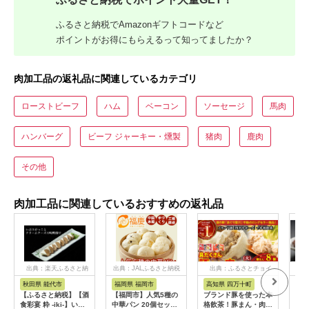
ふるさと納税でAmazonギフトコードなど
ポイントがお得にもらえるって知ってましたか？
肉加工品の返礼品に関連しているカテゴリ
ローストビーフ
ハム
ベーコン
ソーセージ
馬肉
ハンバーグ
ビーフ ジャーキー・燻製
猪肉
鹿肉
その他
肉加工品に関連しているおすすめの返礼品
出典：楽天ふるさと納
出典：JALふるさと納税
出典：ふるさとチョイ
出
税
ス
秋田県 能代市
福岡県 福岡市
高知県 四万十町
北
【ふるさと納税】【酒
【福岡市】人気5種の
ブランド豚を使った本
【北
食彩宴 粋 -iki-】いぶ
中華パン 20個セット
格飲茶！豚まん・肉し
&ひ