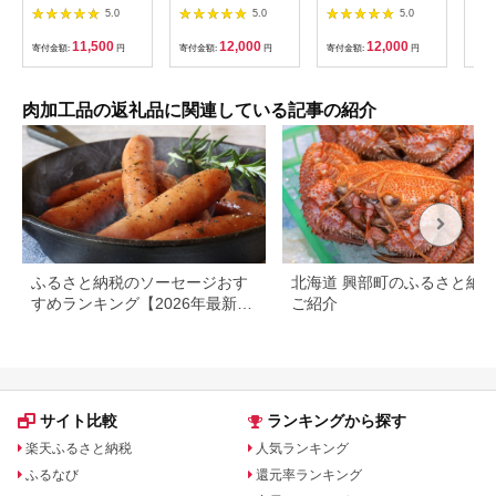
りがっことクリームチ
| 福岡県 福岡 九州 返
ゅうまいセット(大)
さと
5.0
5.0
5.0
ーズの味噌漬け 8枚入
礼品 納税 お取り寄せ
Qak-28 肉まん 中華
050
り×3パック 惣菜 漬物
グルメ 取り寄せ グル
まん 冷凍 人気 おすす
11,500
12,000
12,000
寄付金額:
円
寄付金額:
円
寄付金額:
円
寄付
ご当地グルメ つまみ
メ 食品 お取り寄せ 中
め 惣菜 国産
お酒のあて お届
華まん 中華饅頭 肉ま
け：入金確認後、2週
ん 豚まん あんまん 詰
間～1か月程度でお届
め合わせ セット 食べ
肉加工品の返礼品に関連している記事の紹介
けします。※在庫状況
比べセット 食べ比べ
によってお待ちいただ
中華 ご当地 食べ物
く場合がございます。
ふるさと納税のソーセージおす
北海道 興部町のふるさと納
すめランキング【2026年最新
ご紹介
版】
サイト比較
ランキングから探す
楽天ふるさと納税
人気ランキング
ふるなび
還元率ランキング