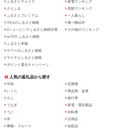
ふるさとチョイス
家電ランキング
さとふる
高額ランキング
ふるさとプレミアム
一人暮らし
ANAのふるさと納税
食べ物以外
dショッピングふるさと納税百選
その他のランキング
au PAY ふるさと納税
ふるさと本舗
ヤフーのふるさと納税
マイナビふるさと納税
ポイント還元キャンペーン
人気の返礼品から探す
牛肉
定期便
いくら
商品券・金券
カニ
旅行券
うなぎ
家電・電化製品
うに
自転車
米
日用品
果物・フルーツ
化粧品