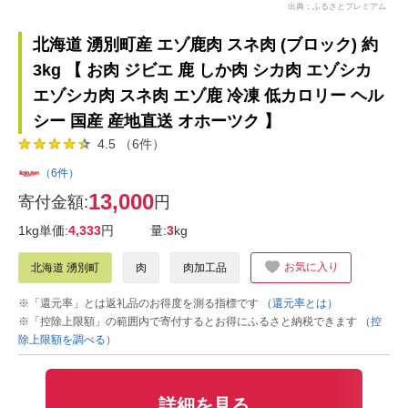
出典：ふるさとプレミアム
北海道 湧別町産 エゾ鹿肉 スネ肉 (ブロック) 約
3kg 【 お肉 ジビエ 鹿 しか肉 シカ肉 エゾシカ
エゾシカ肉 スネ肉 エゾ鹿 冷凍 低カロリー ヘル
シー 国産 産地直送 オホーツク 】
4.5 （6件）
（6件）
13,000
寄付金額:
円
1kg単価:
4,333
円
量:
3
kg
お気に入り
北海道 湧別町
肉
肉加工品
※「還元率」とは返礼品のお得度を測る指標です
（還元率とは）
※「控除上限額」の範囲内で寄付するとお得にふるさと納税できます
（控
除上限額を調べる）
詳細を見る