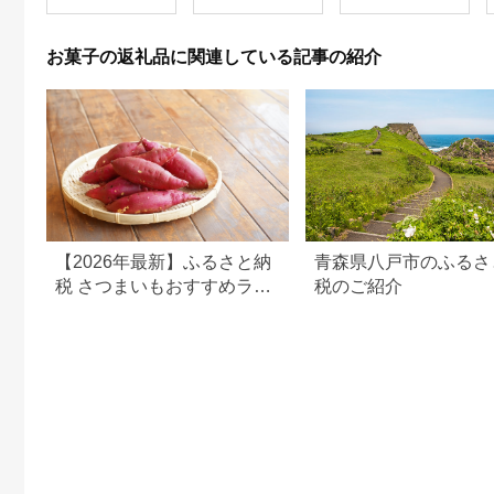
い めで鯛 5000円
お菓子 おやつ 洋菓子
焼き菓子 アップル り
んご 林檎 パイ 贈り物
お菓子の返礼品に関連している記事の紹介
プレゼント ギフト お
祝い 記念日 誕生日 誕
生日ケーキ 愛媛 宇和
島 J012-097006
【2026年最新】ふるさと納
青森県八戸市のふるさ
税 さつまいもおすすめラン
税のご紹介
キング｜還元率・量・口コ
ミで厳選