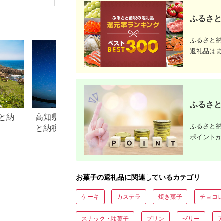
ゼリー パウチ 低カロ
リー 蒟蒻 コンニャク
ふるさと
りんご リンゴ 蜜りん
ご 食品 F21E-473
ふるさと
返礼品は
ふるさと
と納
高知県土佐清水市のふるさ
北海道中札内村の
ふるさと納
と納税のご紹介
納税のご紹介
ポイント
お菓子の返礼品に関連しているカテゴリ
ケーキ
カステラ
焼き菓子
チョコ
スナック・駄菓子
プリン
ゼリー