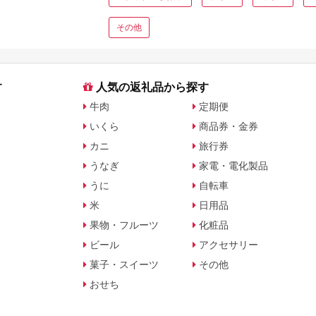
その他
す
人気の返礼品から探す
牛肉
定期便
いくら
商品券・金券
カニ
旅行券
うなぎ
家電・電化製品
うに
自転車
米
日用品
果物・フルーツ
化粧品
ビール
アクセサリー
菓子・スイーツ
その他
おせち