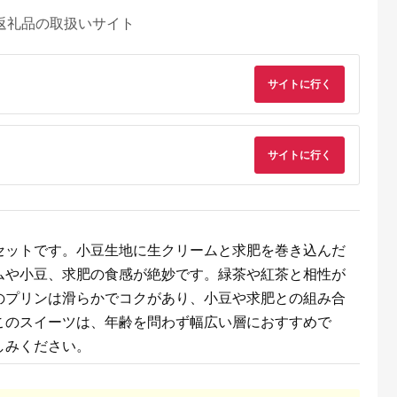
返礼品の取扱いサイト
サイトに行く
サイトに行く
セットです。小豆生地に生クリームと求肥を巻き込んだ
ムや小豆、求肥の食感が絶妙です。緑茶や紅茶と相性が
のプリンは滑らかでコクがあり、小豆や求肥との組み合
AYふるさと納
出典：auPAYふるさと納
出典：ふるさとプレミ
出典：ふるさとプレ
税
税
アム
ア
このスイーツは、年齢を問わず幅広い層におすすめで
巣市
愛媛県 今治市
沖縄県 読谷村
茨城県 牛久市
完熟梨を使っ
鶏卵饅頭 24個入
＜songbird cafe＞焼
カルビー 堅あげポテ
しみください。
ラート8個セ
[VA00690]
き菓子の詰め合わせ
ト ブラックペッパー
67
☆ スイーツ 沖縄 サブ
65g × 24袋 ( 2ケー
5.0
5.0
5.0
5.0
レ ラングドシャ クッ
) ポテチ お菓子 おか
2,000
7,500
24,000
15,000
キー 読谷村 セット商
し 大量 スナック お
円
寄付金額:
円
寄付金額:
円
寄付金額:
円