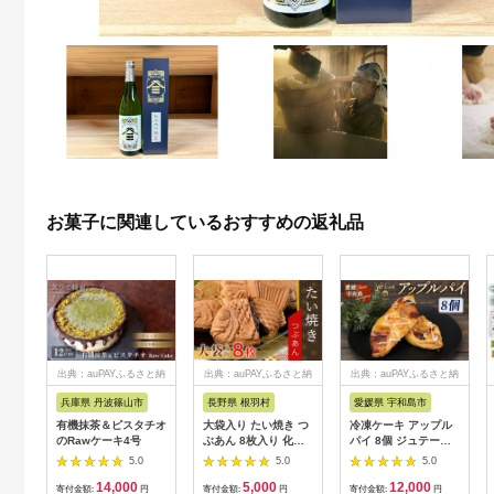
お菓子に関連しているおすすめの返礼品
出典：auPAYふるさと納
出典：auPAYふるさと納
出典：auPAYふるさと納
税
税
税
兵庫県 丹波篠山市
長野県 根羽村
愛媛県 宇和島市
有機抹茶＆ピスタチオ
大袋入り たい焼き つ
冷凍ケーキ アップル
のRawケーキ4号
ぶあん 8枚入り 化学
パイ 8個 ジュテーム
添加物不使用 大袋 羽
寿提夢 父の日 スイー
5.0
5.0
5.0
根付き 和菓子 訳あり
ツ お菓子 デザート お
14,000
5,000
12,000
たいやき 鯛焼き お祝
やつ 美味しい 焼菓子
寄付金額:
円
寄付金額:
円
寄付金額:
円