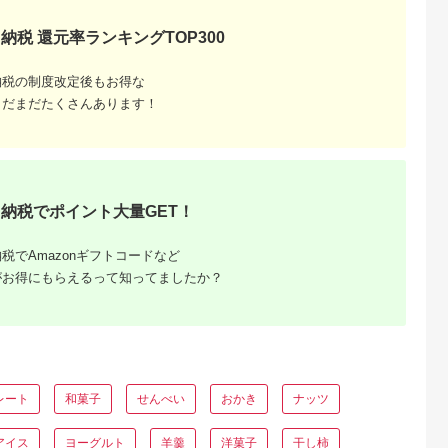
品 オススメ お土産に
まみ ジャガイモ じゃ
人気 地場産品 手作り
がいも まとめ買い 数
納税 還元率ランキングTOP300
カフェ 隠れ家 プレゼ
量限定 [DA005us]
ントに
納税の制度改定後もお得な
まだまだたくさんあります！
納税でポイント大量GET！
ふるさと
税でAmazonギフトコードなど
がお得にもらえるって知ってましたか？
レート
和菓子
せんべい
おかき
ナッツ
アイス
ヨーグルト
羊羹
洋菓子
干し柿