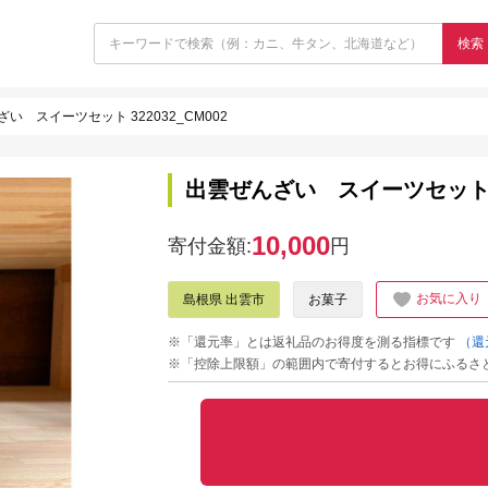
検索
い スイーツセット 322032_CM002
出雲ぜんざい スイーツセット 32
10,000
寄付金額:
円
お気に入り
島根県 出雲市
お菓子
※「還元率」とは返礼品のお得度を測る指標です
（還
※「控除上限額」の範囲内で寄付するとお得にふるさ