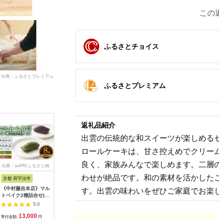
この
ふるさとチョイス
出典：ふるさとプレミアム
ふるさとプレミアム
返礼品紹介
出雲の伝統的な和スイーツが楽しめる
ロールケーキは、甘さ控えめでクリー
良く、家族みんなで楽しめます。二層
出典：auPAYふるさと納
出典：auPAYふるさと納
出典：auPAYふるさと納
出典：auP
税
税
税
わせが絶品です。和の素材を活かした
京都 府宇治市
群馬県 富岡市
大阪府 泉佐野市
埼玉県 鴻
《中村藤吉本店》マル
オリヒロ ぷるんと蒟
カットバウム 7個セッ
梨農家の
す。出雲の味わいをぜひご家庭でお楽
トベイク2種詰合せ(抹
蒻ゼリー スタンディ
ト バウムクーヘン専
た梨ジェ
茶・ほうじ茶/各4個)
ング カロリーゼロ ＜
門店 005A534
ット No.0
5.0
5.0
5.0
【uj-AZ011】【中村
蜜りんご＞ 1ケース
13,000
35,000
7,500
1
藤吉本店】
(48個入) こんにゃく
寄付金額:
円
寄付金額:
円
寄付金額:
円
寄付金額: