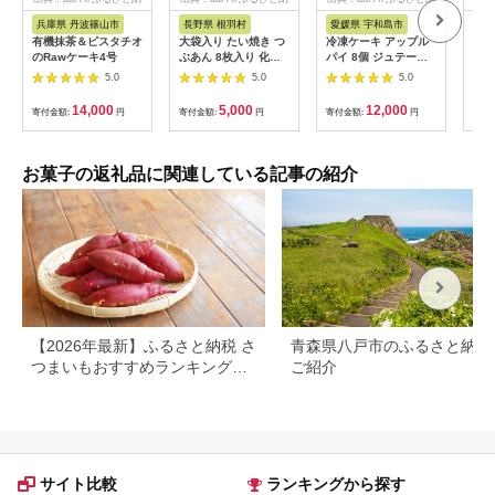
税
税
税
兵庫県 丹波篠山市
長野県 根羽村
愛媛県 宇和島市
埼
有機抹茶＆ピスタチオ
大袋入り たい焼き つ
冷凍ケーキ アップル
訳あ
のRawケーキ4号
ぶあん 8枚入り 化学
パイ 8個 ジュテーム
一斗
添加物不使用 大袋 羽
寿提夢 父の日 スイー
偏り
5.0
5.0
5.0
根付き 和菓子 訳あり
ツ お菓子 デザート お
ほり
たいやき 鯛焼き お祝
やつ 美味しい 焼菓子
ほり
14,000
5,000
12,000
寄付金額:
円
寄付金額:
円
寄付金額:
円
寄付
い めで鯛 5000円
お菓子 おやつ 洋菓子
斗缶
焼き菓子 アップル り
加せ
んご 林檎 パイ 贈り物
和菓
プレゼント ギフト お
ント
お菓子の返礼品に関連している記事の紹介
祝い 記念日 誕生日 誕
の日
生日ケーキ 愛媛 宇和
いし
島 J012-097006
せん
うか
【2026年最新】ふるさと納税 さ
青森県八戸市のふるさと納税
つまいもおすすめランキング｜
ご紹介
還元率・量・口コミで厳選
サイト比較
ランキングから探す