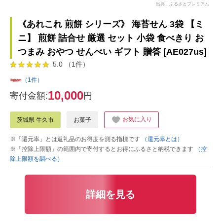
出典：ふるさとプレミアム
《あれこれ 煎餅 シリーズ》 海苔せん 3袋 【ミ
ニ】 煎餅 詰合せ 厳選 セット 小袋 食べきり お
つまみ おやつ せんべい ギフト 贈答 [AE027us]
5.0 （1件）
（1件）
10,000
寄付金額:
円
お気に入り
茨城県 牛久市
お菓子
※「還元率」とは返礼品のお得度を測る指標です
（還元率とは）
※「控除上限額」の範囲内で寄付するとお得にふるさと納税できます
（控
除上限額を調べる）
詳細を見る