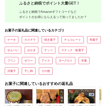
ふるさと納税でポイント大量GET！
ふるさと納税でAmazonギフトコードなど
ポイントがお得にもらえるって知ってましたか？
お菓子の返礼品に関連しているカテゴリ
ケーキ
カステラ
焼き菓子
チョコレート
和菓子
せんべい
おかき
ナッツ
スナック・駄菓子
プリン
ゼリー
アイス
ヨーグルト
羊羹
洋菓子
干し柿
その他
お菓子に関連しているおすすめの返礼品
出典：auPAYふるさと納
出典：auPAYふるさと納
出典：auPAYふるさと納
出典