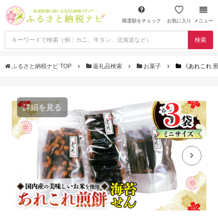
限度額をチェック
お気に入り
メニュー
検索
ふるさと納税ナビ TOP
返礼品検索
お菓子
《あれこれ 煎
詳細を見る