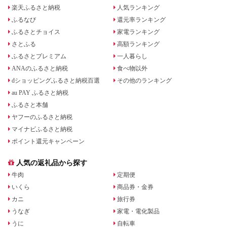
楽天ふるさと納税
人気ランキング
ふるなび
還元率ランキング
ふるさとチョイス
家電ランキング
さとふる
高額ランキング
ふるさとプレミアム
一人暮らし
ANAのふるさと納税
食べ物以外
dショッピングふるさと納税百選
その他のランキング
au PAY ふるさと納税
ふるさと本舗
ヤフーのふるさと納税
マイナビふるさと納税
ポイント還元キャンペーン
人気の返礼品から探す
牛肉
定期便
いくら
商品券・金券
カニ
旅行券
うなぎ
家電・電化製品
うに
自転車