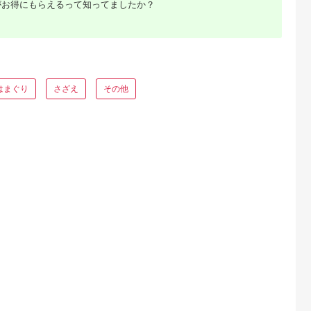
がお得にもらえるって知ってましたか？
E MALLふる
出典：JRE MALLふる
出典：ふるなび
出典：ふるさとプレ
さと納税
さと納税
ア
船渡市
三重県 桑名市
千葉県 富津市
北海道 厚岸町
で紹介 】 生
【指定日必須】【配送
漁師直送！活ホンビノ
北海道 厚岸産 砂抜き
 牡蠣 殻付き
不可地域有】マルヨシ
ス貝5.5kg（Lサイ
済み あさり
こ 牡蠣 2袋
水産 桑名産大粒天然
ズ）
2.5kg【光輝】 [ 海産
5.0
5.0
5.0
5.0
( 12個入×2 ) 数量限定
蛤 1.3kg（約10～12
物 海の幸 味が濃い 
はまぐり
さざえ
その他
9,000
22,000
30,000
20,000
個）はまぐり ハマグ
類 貝 みそ汁 酒蒸し
円
寄付金額:
円
寄付金額:
円
寄付金額:
円
リ 魚介 貝 魚貝 活は
アサリバター 食材 食
まぐり 焼きはま 海鮮
べ物 パスタ ]
網焼き 酒蒸し お吸い
物 パエリア パスタ
ふるさと
すめラン
内容量で