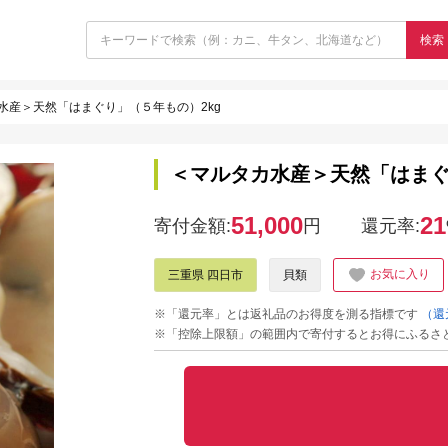
検索
水産＞天然「はまぐり」（５年もの）2kg
＜マルタカ水産＞天然「はまぐ
51,000
21
寄付金額:
円
還元率:
お気に入り
三重県 四日市
貝類
※「還元率」とは返礼品のお得度を測る指標です
（還
※「控除上限額」の範囲内で寄付するとお得にふるさ