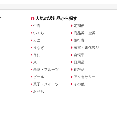
比較
す
人気の返礼品から探す
牛肉
定期便
いくら
商品券・金券
カニ
旅行券
うなぎ
家電・電化製品
うに
自転車
米
日用品
果物・フルーツ
化粧品
ビール
アクセサリー
菓子・スイーツ
その他
おせち