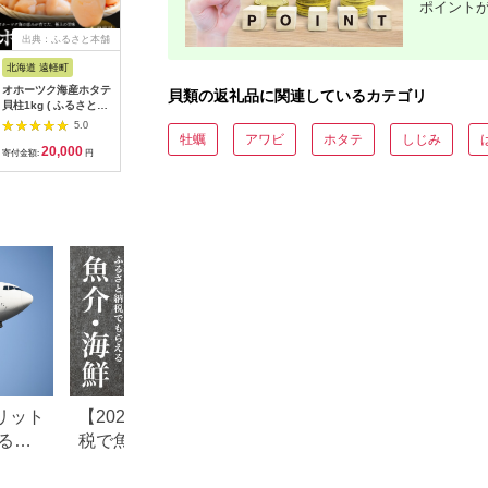
ポイント
出典：ふるさと本舗
出典：ふるさとプレミ
出典：ふるさとプレミ
出典：JR
アム
アム
北海道 遠軽町
北海道 北見市
北海道 厚岸町
岩手県 大
オホーツク海産ホタテ
【予約：2026年10月
【緊急支援品】【中国
【 テレビ
貝類の返礼品に関連しているカテゴリ
貝柱1kg ( ふるさと納
より順次発送】【カキ
禁輸施策応援品】北海
食可 冷凍
税 北海道産 ほたて ホ
ナイフ付】海のミルク
道産 冷凍 帆立貝柱
牡蠣 春っ
5.0
5.0
5.0
タテ貝柱 刺身 冷凍 貝
サロマ湖産殻付2年物
500g (18玉前後) ホタ
牡蠣
アワビ
ホタテ
しじみ
20,000
46,000
27,000
1
北海道 遠軽町 ) en01-
カキ貝 10kg 80～100
テ ほたて 玉冷 魚貝類
寄付金額:
円
寄付金額:
円
寄付金額:
円
寄付金額:
00069
個入 ( 海鮮 魚介類 貝
お歳暮 お祝い BBQ )
【031-0020-2026】
リット
【2026年最新】ふるさと納
【2026年最新版】
る仕
税で魚・魚介類のおすすめ
納税のホタテおす
を紹
返礼品ランキング
キング｜還元率・