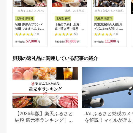
出典：ふるさとプレミ
出典：ふるラボ
出典：JALふるさと納税
アム
北海道 厚岸町
北海道 森町
島根県 出雲市
牡蠣 厚岸のブランド
【先行予約】 北海
宍道湖漁師の大盛Lサ
牡蠣 マルえもん 3Lサ
道・噴火湾・森産 冷
イズ1.5kg大和しじみ
イズ 40個 生食用 魚
凍ほたて片貝20枚 ＜
（しめ縄干支箸付）
5.0
5.0
5.0
貝類 海鮮 海のミルク
海鮮問屋 株式会社
57,000
10,000
11,000
国産 生食用殻付き牡
瑞宝＞ 森町 ほたて 帆
寄付金額:
円
寄付金額:
円
寄付金額:
円
蠣 まろやか クリーミ
立 ホタテ 海産物 魚貝
ー 食べやすい品種 海
類 ふるさと納税 北海
の香り 牡蠣の酒蒸し
道 mr1-0915
貝類の返礼品に関連している記事の紹介
焼き牡蠣 マルえもん
【2026年版】楽天ふるさと
JALふるさと納税のメ
納税 還元率ランキング｜高
を解説！マイルが貯ま
還元率返礼品をジャンル別
組みやおすすめ返礼品