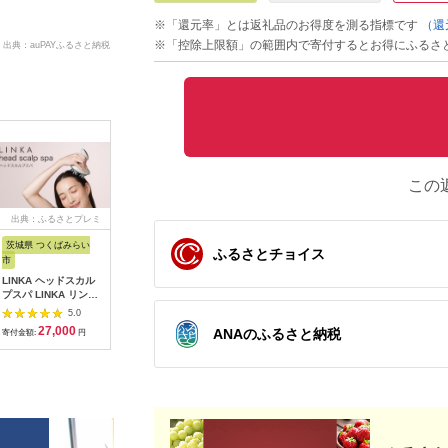
※「還元率」とは返礼品のお得度を測る指標です
（還
※「控除上限額」の範囲内で寄付するとお得にふるさ
出典：auPAYふるさと納税
この
出典：ふるさとプレミ
出典：JRE MALLふる
出典：ふるなび
出
アム
さと納税
茨城県 つくばみらい
ふるさとチョイス
茨城県 つくばみらい
静岡県 浜松市
神奈川県 
市
市
ピアノ HP702 ライト
MOTTER
LINKA ヘッドスカル
LINKA エアリーブロ
オーク調 設置作業付
AC充電器 
プスパ LINKA リンカ
ウ リンカ 美容 ドライ
ピアノ
USB-C 1
5.0
ヘアケア ヘッドスパ
5.0
ヤー ヘアケア 髪 エス
A 1ポー
5.0
リラックス 美容 マッ
27,000
600,000
1
テ ギフト ラッピング
式プラグ 
ANAのふるさと納税
寄付金額:
円
寄付金額:
円
寄付金額:
サージ マッサージャ
46,000
寄付金額:
円
贈呈品 プレゼント 母
PSE適合
ー 頭皮[EV11-NT]
の日 母の日準備 母の
(MOT-
日ギフト [EV08-NT]
ACPD35
ルアイリス
県 海老名