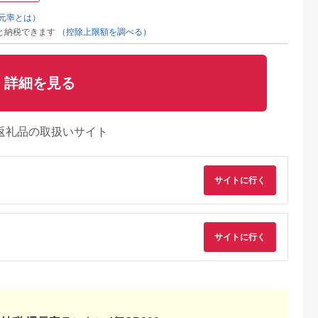
元率とは）
と納税できます
（控除上限額を調べる）
詳細を見る
返礼品の取扱いサイト
典：ふるなび
出典：JRE MALLふる
出典：JRE MALLふる
出典：ふるさとプレ
さと納税
さと納税
ア
サイトに行く
海老名市
大分県 国東市
岐阜県 高山市
福島県 磐梯町
U(モッテル)
【Canon】 キヤノン
キャンドルホルダー
SIGMA 56mm F1.4
PD35W
ミラーレス カメラ
クリスタル（キラキ
DC DN |
ポートUSB-
EOS R7 ボディー キ
ラ）ウォールナット ×
Contemporary【ソ
5.0
5.0
5.0
5.0
ト 折りたたみ
ャノン 一眼 家電
ガラス ろうそく立て
ーEマウント】
1,000
657,000
74,000
231,000
急速充電
_0022C
ロウソク立て クリス
サイトに行く
円
寄付金額:
円
寄付金額:
円
寄付金額:
円
製品 2年保証
マス ギフト プレゼン
ト バレンタイン ホワ
WU1) ペー
イトデー 母の日 飛騨
【 神奈川
高山 モアレ moare 柿
市 】
下木材 AL001