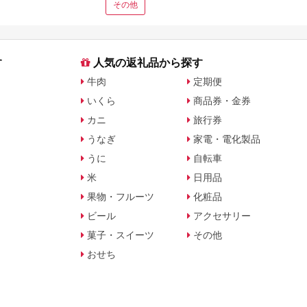
その他
す
人気の返礼品から探す
牛肉
定期便
いくら
商品券・金券
カニ
旅行券
うなぎ
家電・電化製品
うに
自転車
米
日用品
果物・フルーツ
化粧品
ビール
アクセサリー
菓子・スイーツ
その他
おせち