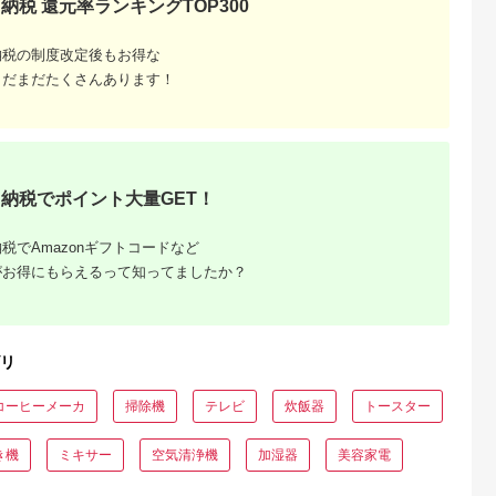
納税 還元率ランキングTOP300
納税の制度改定後もお得な
まだまだたくさんあります！
でこだわ
すすめラ
納税でポイント大量GET！
税でAmazonギフトコードなど
がお得にもらえるって知ってましたか？
リ
コーヒーメーカ
掃除機
テレビ
炊飯器
トースター
き機
ミキサー
空気清浄機
加湿器
美容家電