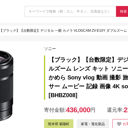
検索
【ブラック】【台数限定】デジタル 一眼 カメラ VLOGCAM ZV-E10Y ダブルズーム レンズ キット ソニー / カメラ 一眼 レンズ zv-e10y ZV 画像処理 かめら Sony
ソニー
【ブラック】【台数限定】デジタル 
ルズーム レンズ キット ソニー /
かめら Sony vlog 動画 撮
サー ムービー 記録 画像 4K so
[BHBZ008]
436,000
2
寄付金額:
円
還元率:
お
熊本県 菊陽町
家電・電化製品