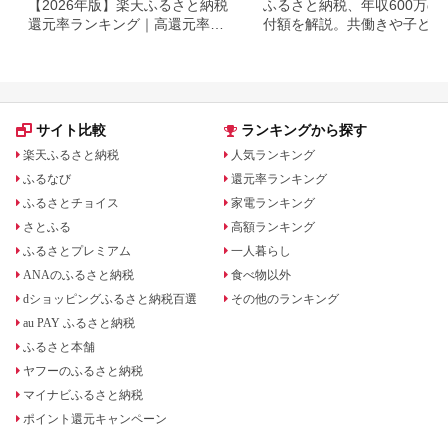
【2026年版】楽天ふるさと納税
ふるさと納税、年収600万の
還元率ランキング｜高還元率返
付額を解説。共働きや子ども
礼品をジャンル別に比較
いる場合も
サイト比較
ランキングから探す
楽天ふるさと納税
人気ランキング
ふるなび
還元率ランキング
ふるさとチョイス
家電ランキング
さとふる
高額ランキング
ふるさとプレミアム
一人暮らし
ANAのふるさと納税
食べ物以外
dショッピングふるさと納税百選
その他のランキング
au PAY ふるさと納税
ふるさと本舗
ヤフーのふるさと納税
マイナビふるさと納税
ポイント還元キャンペーン