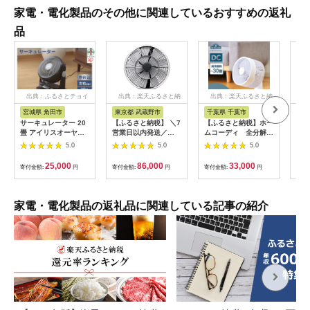
家電・電化製品のその他に関連しているおすすめの返礼
品
出典：ふるさとチョイ
出典：楽天ふるさと納
出典：楽天ふるさと納
出
ス
税
税
宮城県 角田市
東京都 武蔵野市
千葉県 千葉市
宮
サーキュレーター 20
【ふるさと納税】 ＼7
【ふるさと納税】ホー
サー
畳 アイリスオーヤマ
営業日以内発送／
ムコーディ 全分解サ
上扇
首振り 扇風機 部屋干
GreenFan Cirq ホワ
ーキュレーター イオ
式 T
5.0
5.0
5.0
し 新生活 扇風機 卓上
イト×ブラック EGF-
ンリテール 家電
ンク
卓上扇風機 冷房 暖房
3400-WK/JP バルミ
25,000
86,000
33,000
寄付金額:
円
寄付金額:
円
寄付金額:
円
寄付
節電 省エネ 空気循環
ューダ サーキュレー
涼しい循環 コンパク
ター グリーンファン
ト アイリスオーヤマ
部屋干し 扇風機 送風
PCF-HM23-B
換気 家電 大風量 節電
家電・電化製品の返礼品に関連している記事の紹介
生活家電 東京都 武蔵
野市 送料無料