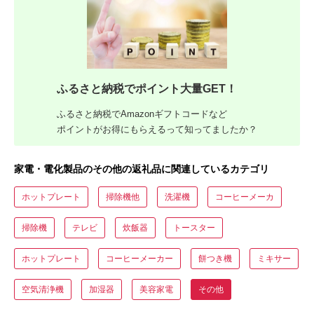
ふるさと納税でポイント大量GET！
ふるさと納税でAmazonギフトコードなど
ポイントがお得にもらえるって知ってましたか？
家電・電化製品のその他の返礼品に関連しているカテゴリ
ホットプレート
掃除機他
洗濯機
コーヒーメーカ
掃除機
テレビ
炊飯器
トースター
ホットプレート
コーヒーメーカー
餅つき機
ミキサー
空気清浄機
加湿器
美容家電
その他