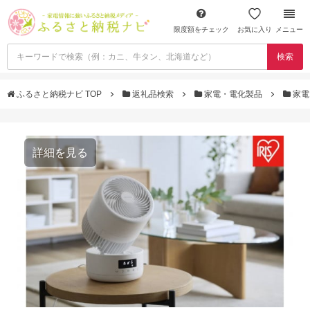
限度額をチェック
お気に入り
メニュー
検索
ふるさと納税ナビ TOP
返礼品検索
家電・電化製品
家電
詳細を見る