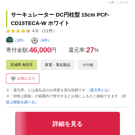
出典：ふるラボ
サーキュレーター DC円柱型 15cm PCF-
CD15TECA-W ホワイト
4.6 （11件）
（3件）
（8件）
46,000
27
寄付金額:
円
還元率:
%
宮城県 角田市
家電・電化製品
その他
お気に入り
※「還元率」とは返礼品のお得度を測る指標です
（還元率とは）
※「控除上限額」の範囲内で寄付するとお得にふるさと納税できます
（控
除上限額を調べる）
詳細を見る