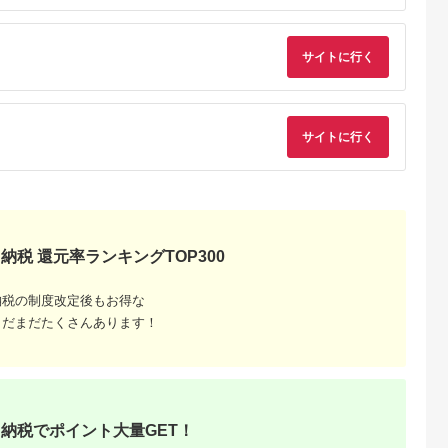
サイトに行く
サイトに行く
納税 還元率ランキングTOP300
天ふるさと納
出典：楽天ふるさと納
出典：楽天ふるさと納
出典：楽天ふるさと
税
税
税
戸市
宮崎県 日向市
岩手県 宮古市
石川県 志賀町
納税の制度改定後もお得な
納税】 い
【ふるさと納税】 海
【ふるさと納税】【三
【ふるさと納税】
まだまだたくさんあります！
牛 ハンバ
の駅ほそしま 大漁 セ
陸宮古重茂産】無添加
【ご自宅用】 ふぞろ
150g×8個
ット [海の駅 ほそしま
焼きうに 80g×2、5、
い ころ柿 約800g
5.0
5.0
5.0
5.0
27-0407
宮崎県 日向市
10、30個セット_ 焼
【期間限定発送】 [米
4,000
14,000
24,000
18,000
452060079] 冷凍 ア
きうに うに ウニ 雲丹
吉農園 石川県 志賀町
円
寄付金額:
円
寄付金額:
円
寄付金額:
円
オリイカ 魚 フライ す
焼きウニ 無添加 おか
BA4132] 干柿 干し
り身 詰め合わせ
ず おつまみ 酒の肴 ご
柿 かき 枯露柿 果物
はんのお供 惣菜 魚介
くだもの ドラフルー
納税でポイント大量GET！
海産物 岩手県 宮古市
ツ 800グラム 自然の
産地直送 冷凍 贈答 ギ
甘さ 手作り てづくり