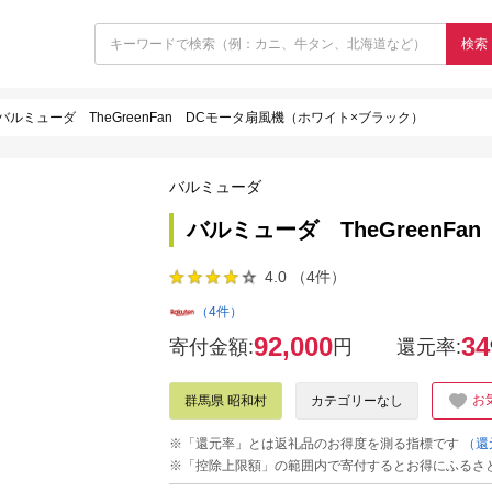
検索
バルミューダ TheGreenFan DCモータ扇風機（ホワイト×ブラック）
バルミューダ
バルミューダ TheGreenF
4.0 （4件）
（4件）
92,000
34
寄付金額:
円
還元率:
お
群馬県 昭和村
カテゴリーなし
※「還元率」とは返礼品のお得度を測る指標です
（還
※「控除上限額」の範囲内で寄付するとお得にふるさ