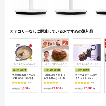
カテゴリーなしに関連しているおすすめの返礼品
出典：JRE MALLふる
出典：ANAのふるさと
出典：ふるさとチョイ
さと納税
納税
ス
香川県 高松市
和歌山県 湯浅町
山形県 鶴岡市
半生讃岐石丸うどん6
【常温保管可能 】ミ
キーホルダー 山ぶど
人前（めんつゆ付き）
ネラル豊かな天日塩だ
うミックス（Ｍ） 山
麺300g×2袋
けで漬けた無添加梅干
形県鶴岡市 アトリエ
5.0
5.0
5.0
し2kg 梅ボーイズ｜
かおる | 山葡萄 雑貨
5,000
24,000
17,000
南高梅
キーホルダー ギフト
寄付金額:
円
寄付金額:
円
寄付金額:
円
B201_EP6024
贈り物 お取り寄せ 返
礼品