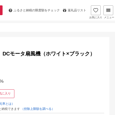
ふるさと納税の
限度額をチェック
返礼品リスト
お気に入り
メニュー
an DCモータ扇風機（ホワイト×ブラック）
%
気に入り
元率とは）
と納税できます
（控除上限額を調べる）