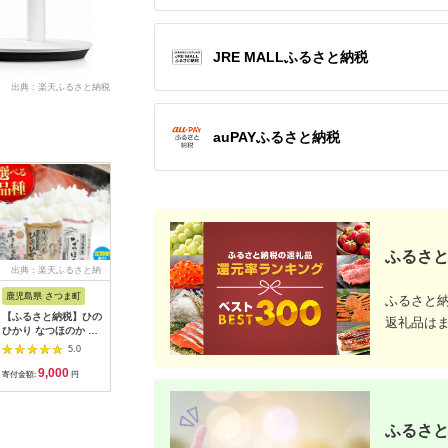
JRE MALLふるさと納税
出典：楽天ふるさと納税
auPAYふるさと納税
ふるさと
出典：楽天ふるさと納
出典：ふるさとチョイ
出典：楽天ふるさと納
出典：楽
税
ス
税
鹿児島県 さつま町
佐賀県 伊万里市
沖縄県 うるま市
岩手県 二
ふるさと
【ふるさと納税】ひの
【伊万里焼】ブルーレ
【ふるさと納税】［沖
【ふるさと
返礼品は
ひかり なつほのか あ
ースパン皿 035-H389
縄の海塩］ぬちまーす
わて短角和
きほなみ 選べる 品種
顆粒（250g）×2袋セ
ーグセット 
5.0
5.0
5.0
定期便 米 2kg
ット 【ぬちまーす】
計1.2kg 0
9,000
13,000
12,000
1
5kg《出荷時期をお選
食塩 塩 調味料 食卓塩
寄付金額:
円
寄付金額:
円
寄付金額:
円
寄付金額:
びください》かじや農
顆粒 シーソルト 人気
産 お米 ご飯 白米 白
返礼品 海塩 沖縄 うる
飯 こめ 鹿児島県 さつ
ま市 果報バンタ
ふるさと
ま町