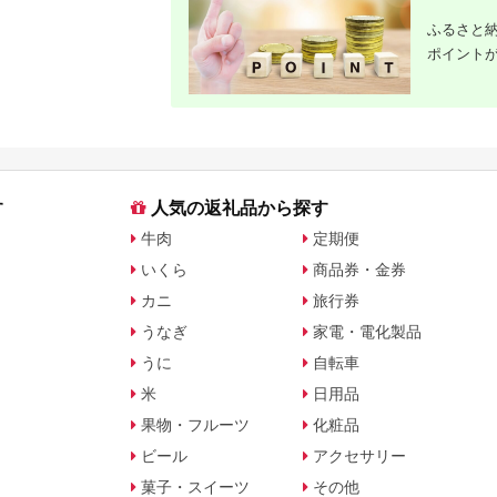
ふるさと納
ポイント
す
人気の返礼品から探す
牛肉
定期便
いくら
商品券・金券
カニ
旅行券
うなぎ
家電・電化製品
うに
自転車
米
日用品
果物・フルーツ
化粧品
ビール
アクセサリー
菓子・スイーツ
その他