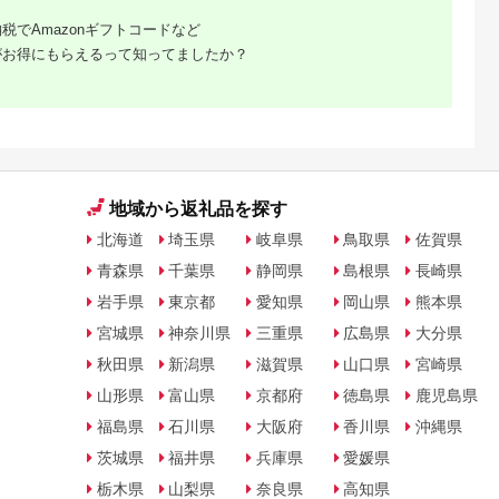
フト 送料無料 【配送
最勝柿 ふるさと納税
不可地域：離島】
税でAmazonギフトコードなど
【G1335814】
がお得にもらえるって知ってましたか？
地域から返礼品を探す
北海道
埼玉県
岐阜県
鳥取県
佐賀県
青森県
千葉県
静岡県
島根県
長崎県
岩手県
東京都
愛知県
岡山県
熊本県
宮城県
神奈川県
三重県
広島県
大分県
秋田県
新潟県
滋賀県
山口県
宮崎県
山形県
富山県
京都府
徳島県
鹿児島県
福島県
石川県
大阪府
香川県
沖縄県
茨城県
福井県
兵庫県
愛媛県
栃木県
山梨県
奈良県
高知県