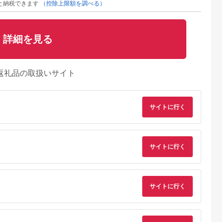
と納税できます
（控除上限額を調べる）
詳細を見る
返礼品の取扱いサイト
サイトに行く
サイトに行く
るさとチョイ
出典：楽天ふるさと納
出典：ふるさとチョイ
出典：ふるさとチョ
ス
税
ス
田市
神奈川県 川崎市
埼玉県 深谷市
宮城県 角田市
サイトに行く
湯漏れ防止ド
【ふるさと納税】東芝
三菱ブレッドオーブ
ジャーポット 3.0L
トル温調タイ
石窯ドーム 角皿式 ス
ン ＜カラー：レトロ
メカ式 IMHD-230
00T-H
チームレンジ ER-
ブラウン＞
B ブラック
5.0
5.0
5.0
5.0
60B(W) 23L ホワイト
【11218-0489】
0,000
121,000
113,000
27,000
オーブン1段 本格調理
円
寄付金額:
円
寄付金額:
円
寄付金額:
円