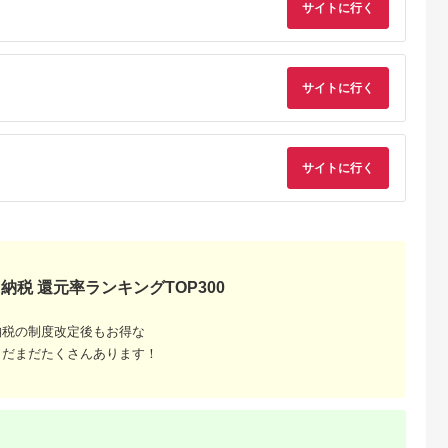
サイトに行く
おまかせ調理 簡単 時
短 お好み温度 あたた
め お肉 魚 冷凍食品
レトルト パン 家電 調
理家電 キッチン家電
レンジ TOSHIBA 人
サイトに行く
気 おすすめ ヘルシー
サイトに行く
でこだわ
すすめラ
納税 還元率ランキングTOP300
納税の制度改定後もお得な
まだまだたくさんあります！