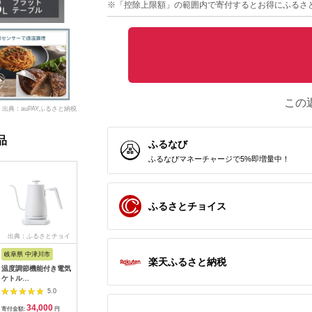
※「控除上限額」の範囲内で寄付するとお得にふるさ
この
出典：auPAYふるさと納税
品
ふるなび
ふるなびマネーチャージで5%即増量中！
ふるさとチョイス
出典：ふるさとチョイ
出典：ふるなび
出典：ふるさとチョイ
出典：ふ
ス
ス
岐阜県 中津川市
大阪府 大東市
宮城県 角田市
宮城県 角
楽天ふるさと納税
温度調節機能付き電気
象印 オーブンレンジ
IH 2口IHコンロスタン
ケトル 
ケトル
「EVERINO」
ド付き IHK-WT41S-
リップケ
（1200W/0.8L）
ESKA18-WM ペール
B
プ IKE-C8
5.0
5.0
5.0
EGL-C1281【ホワイ
ホワイト // 家電 電化
34,000
170,000
52,000
3
トシルバー】77685
製品 電子レンジ レン
寄付金額:
円
寄付金額:
円
寄付金額:
円
寄付金額: