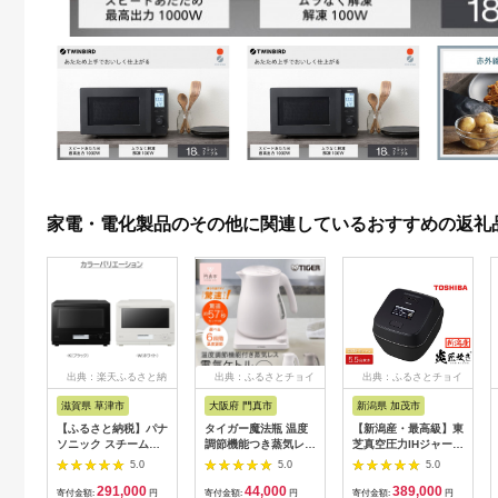
家電・電化製品のその他に関連しているおすすめの返礼
出典：楽天ふるさと納
出典：ふるさとチョイ
出典：ふるさとチョイ
税
ス
ス
滋賀県 草津市
大阪府 門真市
新潟県 加茂市
【ふるさと納税】パナ
タイガー魔法瓶 温度
【新潟産・最高級】東
ソニック スチームオ
調節機能つき蒸気レス
芝真空圧力IHジャー炊
ーブンレンジ ビスト
電気ケトル 1.2L PTV-
飯器 炎匠炊き RC-
5.0
5.0
5.0
ロ NE-BS8D-W 容量
A120【HC チェスナ
10ZWX(K) 5.5合
291,000
44,000
389,000
30L | スチームオーブ
ッツグレー、WG グレ
《2025年モデル》
寄付金額:
円
寄付金額:
円
寄付金額:
円