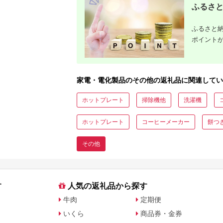
ふるさと
ふるさと納
ポイント
家電・電化製品のその他の返礼品に関連してい
ホットプレート
掃除機他
洗濯機
ホットプレート
コーヒーメーカー
餅つ
その他
す
人気の返礼品から探す
牛肉
定期便
いくら
商品券・金券