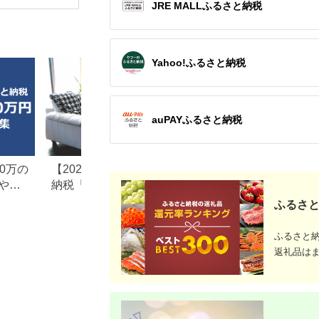
JRE MALLふるさと納税
F4N-0707
ジ オーブンレンジ オ
ーブン 調理家電 キッ
チン家電 オーブンレ
ンジ 時短家電 ワイド
オーブンレンジ グリ
ルオーブンレンジ 象
Yahoo!ふるさと納税
印家電 象印電化製品
auPAYふるさと納税
0万の
【2026年最新版】ふるさと
楽天ふるさと納税
や子
納税「食べ物以外」返礼品
りの家電探し。お
の還元率ランキング！
ンキングまとめ
ふるさと
ふるさと
返礼品は