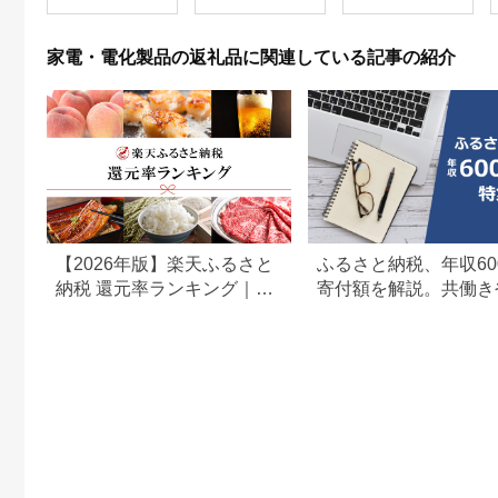
ン ホワイトモデル 時
イッシュホワイト】大
短調理 人気 おすすめ
阪府門真市 家電 電化
自動メニュー ヘルシ
製品 キッチン家電 生
家電・電化製品の返礼品に関連している記事の紹介
ー料理 30L 大容量 キ
活家電 新生活 新生活
ッチン家電 新生活応
応援
援
【2026年版】楽天ふるさと
ふるさと納税、年収60
納税 還元率ランキング｜高
寄付額を解説。共働き
還元率返礼品をジャンル別
どもがいる場合も
に比較