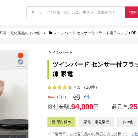
検索
家電・電化製品のその他
ツインバード センサー付フラット電子レンジ ( DR-F28
ツインバード
ツインバード センサー付フラット電子
凍 家電
4.5 （10件）
（2件）
（8件）
94,000
25
寄付金額:
円
還元率:
新潟県 燕市
家電・電化製品
その他
※「還元率」とは返礼品のお得度を測る指標です
（還