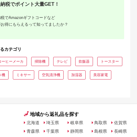
納税でポイント大量GET！
税でAmazonギフトコードなど
がお得にもらえるって知ってましたか？
るカテゴリ
コーヒーメーカ
掃除機
テレビ
炊飯器
トースター
き機
ミキサー
空気清浄機
加湿器
美容家電
地域から返礼品を探す
北海道
埼玉県
岐阜県
鳥取県
佐賀県
青森県
千葉県
静岡県
島根県
長崎県