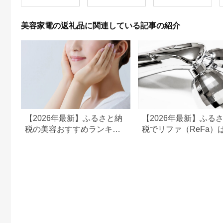
EHSP23BK アタッチ
っかりマッサージ！簡
メント付 頭皮ケア 頭
単操作と安全機能付き
皮マッサージ ヘッド
家庭用マッサージャ
美容家電の返礼品に関連している記事の紹介
スパ 美顔器 マッサー
ー 送料無料
ジ ボディケア リフト
ケア フェイスケア ス
カルプ ボディ 全身 防
水 美容 美容家電 福岡
市 福岡
【2026年最新】ふるさと納
【2026年最新】ふる
税の美容おすすめランキン
税でリファ（ReFa）
グ｜美容家電・コスメ・ス
える？シャワーヘッド
キンケアを比較
ライヤー対応返礼品を
解説