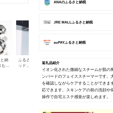
ANAのふるさと納税
無重力 長野県 木島平
[RD931LBK タニタ
レ エクサ
村 信州
TANITA 体組成計 イン
品 健康家
ナースキャンデュアル
家電 鼻美
ブラック 体重計]
鼻 ニップ
ュノーズ 
JRE MALLふるさと納税
auPAYふるさと納税
さと納
ふるさと納税「シャワーヘ
【2026年最新】ふ
返礼品紹介
はもら
ッド」おすすめランキン
レミアムを徹底解
イオン化された微細なスチームが肌の
・ド
グ！リファやミラブルも
点、悪い点を解説
ンバードのフェイススチーマーです。
徹底
を確認しながらケアすることができま
応できます。スキンケアの前の洗顔や
操作で自宅エステ感覚が楽しめます。