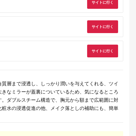
サイトに行く
サイズ 日用
ユーピー 茨城県 五霞
電 美容家電
町【価格改定】
顔器 鼻筋 小
ラックス キ
博多 福岡市
サイトに行く
サイトに行く
るさとプ
剖。良い
角質層まで浸透し、しっかり潤いを与えてくれる、ツイ
大きなミラーが蓋裏についているため、気になるところ
す。ダブルスチーム構造で、胸元から額まで広範囲に対
化粧水の浸透促進の他、メイク落としの補助にも、簡単