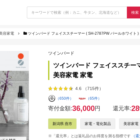
検索
美容家電
ツインバード フェイススチーマー ( SH-2787PW パールホワイト )
ツインバード
ツインバード フェイススチーマー 
美容家電 家電
4.6 （715件）
（650件）
（65件）
36,000
28
寄付金額:
円
還元率:
新潟県 燕市
家電・電化製品
美容家電
※「還元率」とは返礼品のお得度を測る指標です
（還