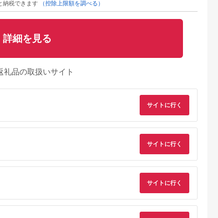
と納税できます
（控除上限額を調べる）
詳細を見る
返礼品の取扱いサイト
サイトに行く
サイトに行く
天ふるさと納
出典：マイナビふるさ
出典：ANAのふるさと
出典：ANAのふるさ
税
と納税
納税
納
岡市
茨城県 五霞町
宮城県 角田市
大阪府 八尾市
サイトに行く
と納税】
【キユーピー】ヒアロ
MiCOLA （ミコラ）
O101(ブルー系)
専用 美顔器
モイスチャー240 3
イオンドライヤー
SHARP プラズマク
QNose 美鼻
袋 ／ サプリメント ヒ
HDR-M201-Hダークグ
スターヘアブラシ IB-
5.0
5.0
5.0
5.0
鼻ケア ハナケ
アルロン酸 サプリ 肌
レー
B1-A（ブルー系ミス
9,000
64,000
20,000
35,000
ニング 筋ト
うるおい 美容 葉酸 キ
ティライトブルー）
円
寄付金額:
円
寄付金額:
円
寄付金額:
円