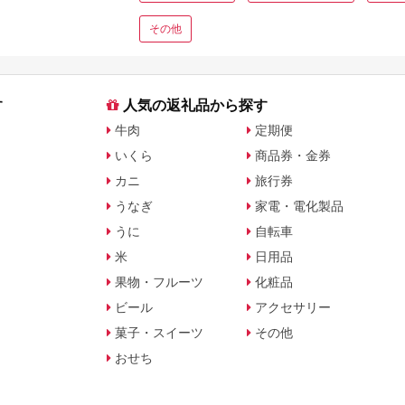
その他
す
人気の返礼品から探す
牛肉
定期便
いくら
商品券・金券
カニ
旅行券
うなぎ
家電・電化製品
うに
自転車
米
日用品
果物・フルーツ
化粧品
ビール
アクセサリー
菓子・スイーツ
その他
おせち