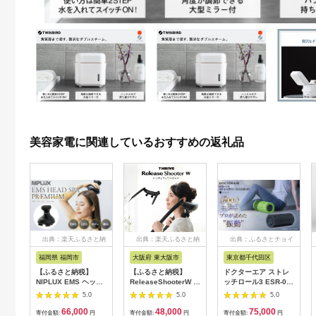
美容家電に関連しているおすすめの返礼品
出典：楽天ふるさと納
出典：楽天ふるさと納
出典：ふるさとチョイ
税
税
ス
福岡県 福岡市
大阪府 東大阪市
東京都千代田区
【ふるさと納税】
【ふるさと納税】
ドクターエア ストレ
NIPLUX EMS ヘッ
ReleaseShooterW ハ
ッチロール3 ESR-07
ド・フェイシャルケア
ンディマッサージャー
ブラック(プレゼント/
5.0
5.0
5.0
HEAD SPA
MD-8020 - ダブルヘ
振動/寝ながら)
66,000
48,000
75,000
PREMIUM NP-
ッドで首、肩、腰をし
【1582369】
寄付金額:
円
寄付金額:
円
寄付金額:
円