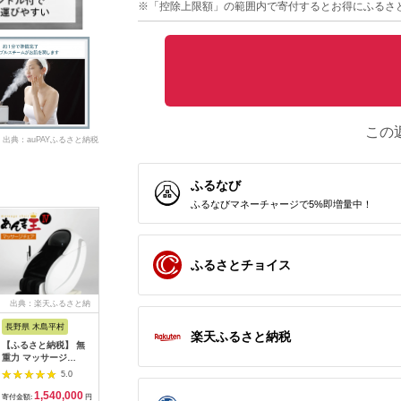
※「控除上限額」の範囲内で寄付するとお得にふるさ
この
出典：auPAYふるさと納税
ふるなび
ふるなびマネーチャージで5%即増量中！
ふるさとチョイス
出典：楽天ふるさと納
出典：ふるさとチョイ
出典：ふるさとチョイ
出典：楽
税
ス
ス
長野県 木島平村
京都 府向日市
秋田県 大仙市
福岡県 福
楽天ふるさと納税
【ふるさと納税】 無
オムロン 体重体組成
最短翌日発送
【ふるさ
重力 マッサージ
計 KRD-608T2-
【RD931LBK】タニ
EMS 鼻
R1500-01 あんま王4
W[№5223-0165]
タ 体組成計インナー
NIPLUX 
5.0
5.0
5.0
| 日用品 家電 マッサ
スキャンデュアル【ブ
器 美鼻 
1,540,000
54,000
161,000
5
ージチェア あんま王
ラック】体重計
ア トレー
寄付金額:
円
寄付金額:
円
寄付金額:
円
寄付金額: