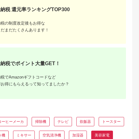
納税 還元率ランキングTOP300
納税の制度改定後もお得な
まだまだたくさんあります！
納税でポイント大量GET！
税でAmazonギフトコードなど
がお得にもらえるって知ってましたか？
コーヒーメーカ
掃除機
テレビ
炊飯器
トースター
き機
ミキサー
空気清浄機
加湿器
美容家電