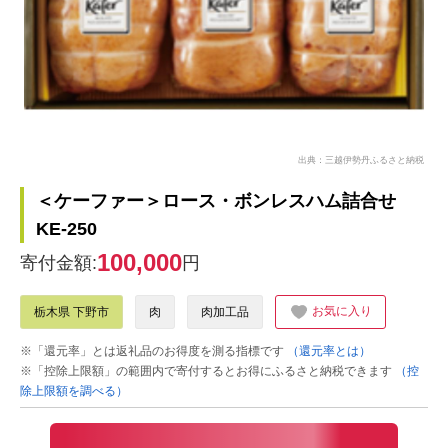
出典：三越伊勢丹ふるさと納税
＜ケーファー＞ロース・ボンレスハム詰合せ
KE-250
100,000
寄付金額:
円
お気に入り
栃木県 下野市
肉
肉加工品
※「還元率」とは返礼品のお得度を測る指標です
（還元率とは）
※「控除上限額」の範囲内で寄付するとお得にふるさと納税できます
（控
除上限額を調べる）