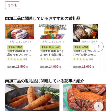
その他
肉加工品に関連しているおすすめの返礼品
出典：ふるさとチョイ
出典：ふるさとプレミ
出典：ふるラボ
出
ス
アム
北海道 標茶町
北海道 新ひだか町
北海道 池田町
秋
北海道 標茶町産 エゾ
北海道産 鹿肉 おつま
北海道 いけだ牛ハン
【ふ
鹿肉 モモ ブロック
み セット 缶詰 3種 計
バーグ12個×100g 計
食彩
1kg【 肉 にく 鹿肉 ジ
6缶 ＆ ジャーキー 1
1200g 冷凍 小分け 池
りが
5.0
5.0
5.0
ビエ BBQ バーベキュ
種
田牛 テレビで紹介 ブ
ーズ
ー グルメ ヘルシー 高
ランド牛 牛肉 お肉 北
り×
13,500
14,000
18,000
寄付金額:
円
寄付金額:
円
寄付金額:
円
寄付
タンパク 標茶町 北海
海道牛 国産 ハンバー
ご当
道 】
グ 牛肉100％
お
け：
間～
肉加工品の返礼品に関連している記事の紹介
けし
によ
く場