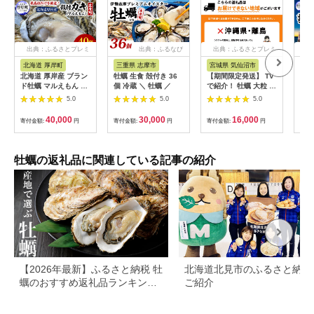
出典：ふるさとプレミ
出典：ふるなび
出典：ふるさとプレミ
出
アム
アム
北海道 厚岸町
三重県 志摩市
宮城県 気仙沼市
北
北海道 厚岸産 ブラン
牡蠣 生食 殻付き 36
【期間限定発送】 TV
厚岸
ド牡蠣 マルえもん 殻
個 冷蔵 ＼ 牡蠣 ／
で紹介！ 牡蠣 大粒 3
30
付き 牡蠣 LLサイズ
～4年モノ 生食 殻付
60
5.0
5.0
5.0
40個 【光輝】 [ 魚貝
き牡蠣 約3kg(約9-12
[№5
類 生牡蠣 海鮮 海の幸
個入) [住喜水産 宮城
40,000
30,000
16,000
寄付金額:
円
寄付金額:
円
寄付金額:
円
寄付
生食用牡蠣 生食用 生
県 気仙沼市
食用殻付き牡蠣 濃厚
20564160] 期間限定
甘み オイスター ]
冷蔵 新鮮 濃厚 真牡蠣
カキ かき 生牡蠣 魚貝
牡蠣の返礼品に関連している記事の紹介
類 生牡蠣 貝 海鮮 魚
介類 なべ カキフライ
牡蠣ご飯 魚介
【2026年最新】ふるさと納税 牡
北海道北見市のふるさと納税
蠣のおすすめ返礼品ランキング
ご紹介
｜産地・形態・コスパで選ぶ