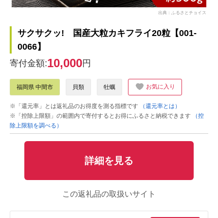
出典：ふるさとチョイス
サクサクッ! 国産大粒カキフライ20粒【001-
0066】
10,000
寄付金額:
円
お気に入り
福岡県 中間市
貝類
牡蠣
※「還元率」とは返礼品のお得度を測る指標です
（還元率とは）
※「控除上限額」の範囲内で寄付するとお得にふるさと納税できます
（控
除上限額を調べる）
詳細を見る
この返礼品の取扱いサイト