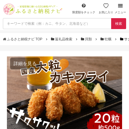
限度額をチェック
お気に入り
メニュー
検索
ふるさと納税ナビ TOP
返礼品検索
貝類
牡蠣
サ
詳細を見る