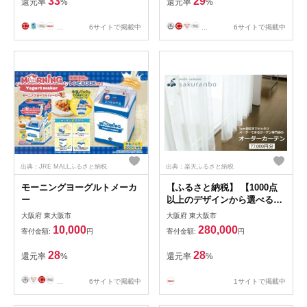
33
29
還元率
%
還元率
%
...
6サイトで掲載中
...
6サイトで掲載中
出典：JRE MALLふるさと納税
出典：楽天ふるさと納税
モーニングヨーグルトメーカ
【ふるさと納税】 【1000点
ー
以上のデザインから選べる】
オーダーカーテンお申込み券
大阪府 東大阪市
大阪府 東大阪市
(77000円分割引券)
10,000
280,000
寄付金額:
円
寄付金額:
円
28
28
還元率
%
還元率
%
...
6サイトで掲載中
1サイトで掲載中