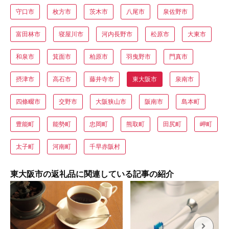
守口市
枚方市
茨木市
八尾市
泉佐野市
富田林市
寝屋川市
河内長野市
松原市
大東市
和泉市
箕面市
柏原市
羽曳野市
門真市
摂津市
高石市
藤井寺市
東大阪市
泉南市
四條畷市
交野市
大阪狭山市
阪南市
島本町
豊能町
能勢町
忠岡町
熊取町
田尻町
岬町
太子町
河南町
千早赤阪村
東大阪市の返礼品に関連している記事の紹介