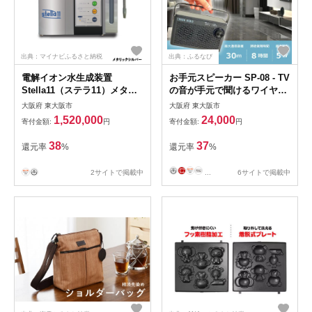
出典：マイナビふるさと納税
出典：ふるなび
電解イオン水生成装置
お手元スピーカー SP-08 - TV
Stella11（ステラ11）メタリ
の音が手元で聞けるワイヤレ
ックシルバー
スお手元スピーカー
大阪府 東大阪市
大阪府 東大阪市
1,520,000
24,000
寄付金額:
円
寄付金額:
円
38
37
還元率
%
還元率
%
2サイトで掲載中
...
6サイトで掲載中