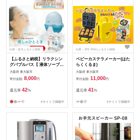
出典：楽天ふるさと納税
出典：JRE MALLふるさと納税
【ふるさと納税】リラクシン
ベビーカステラメーカー(はた
グバブルバス【 液体ソープを
らくくるま)
入れるだけ 電池式 ブルー ス
大阪府 東大阪市
大阪府 東大阪市
イッチ一つで簡単 バスボール
8,000
11,000
寄付金額:
円
寄付金額:
円
お風呂 泡ぶろ 送料無料 】
42
41
還元率
%
還元率
%
4サイトで掲載中
3サイトで掲載中