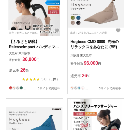
出典：楽天ふるさと納税
出典：JRE MALLふるさと納税
【ふるさと納税】
Hogbees CMD-8000- 究極の
ReleaseImpact ハンディマッ
リラックスをあなたに (BE)
サージャー MD-1320 - 首、
大阪府 東大阪市
大阪府 東大阪市
肩、腰をピンポイントでマッ
36,000
寄付金額:
円
サージ！手軽に使える簡単操
96,000
寄付金額:
円
作と安全機能付き家庭用マッ
26
還元率
%
サージャー 送料無料
26
還元率
%
5.0 （1件）
...
6サイトで掲載中
...
5サイトで掲載中