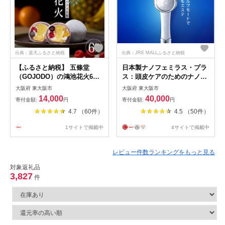
出典：楽天ふるさと納税
出典：JRE MALLふるさと納税
【ふるさと納税】 五條堂
日本製ナノフェミラス・プラ
（GOJODO）の鴻池花火6個
ス：頭皮ケアのためのナノバ
入 フルーツパフェ大福 ★多
ブルシャワーヘッド
大阪府 東大阪市
大阪府 東大阪市
数のメディアで紹介されまし
14,000
40,000
寄付金額:
円
寄付金額:
円
た★ 【 フルーツ大福 冷凍大
4.7 （60件）
4.5 （50件）
福 ふるーつ大福 だいふく お
菓子 おかし 和菓子 ブルーベ
1サイトで掲載中
4サイトで掲載中
リー オレンジ バナナ フラン
ボワーズ パイナップル】
レビュー件数ランキングをもっと見る
対象返礼品
3,827
件