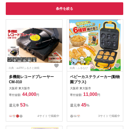
条件を絞る
出典：auPAYふるさと納税
出典：ふるなび
多機能レコードプレーヤー
ベビーカステラメーカー(動物
CM-010
園プラス)
大阪府 東大阪市
大阪府 東大阪市
44,000
11,000
寄付金額:
円
寄付金額:
円
53
45
還元率
%
還元率
%
4サイトで掲載中
3サイトで掲載中