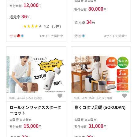
大阪府 東大阪市
入 【ふるさと納税限定】 フ
12,000
寄付金額:
円
ルーツパフェ大福 フルーツ大
80,000
寄付金額:
円
福 冷凍大福 ふるーつ大福 だ
36
還元率
%
いふく
34
還元率
%
4.2 （5件）
4サイトで掲載中
3サイトで掲載中
出典：auPAYふるさと納税
出典：JRE MALLふるさと納税
ロールオンワックススタータ
巻くコタツ足暖 (SOKUDAN)
ーセット
大阪府 東大阪市
大阪府 東大阪市
15,000
31,000
寄付金額:
円
寄付金額:
円