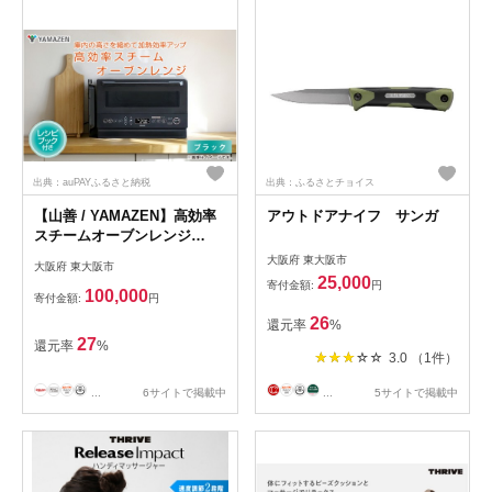
出典：auPAYふるさと納税
出典：ふるさとチョイス
【山善 / YAMAZEN】高効率
アウトドアナイフ サンガ
スチームオーブンレンジ
YRZ-WF150TV（ブラック） -
大阪府 東大阪市
大阪府 東大阪市
タイパとスペパに優れたオー
25,000
寄付金額:
円
ブンレンジ
100,000
寄付金額:
円
26
還元率
%
27
還元率
%
3.0 （1件）
...
6サイトで掲載中
...
5サイトで掲載中