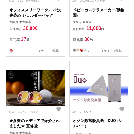
出典：楽天ふるさと納税
出典：ANAのふるさと納税
オフィススリーワークス 柿渋
ベビーカステラメーカー(動物
先染め ショルダーバッグ
園)
大阪府 東大阪市
大阪府 東大阪市
30,000
11,000
寄付金額:
円
寄付金額:
円
37
36
還元率
%
還元率
%
1サイトで掲載中
...
5サイトで掲載中
出典：ふるさとチョイス
出典：ふるなび
★多数のメディアで紹介され
オゾン除菌脱臭機 DUO (シ
ました★ 五條堂
ルバー）
（GOJODO）の鴻池花火5個
大阪府 東大阪市