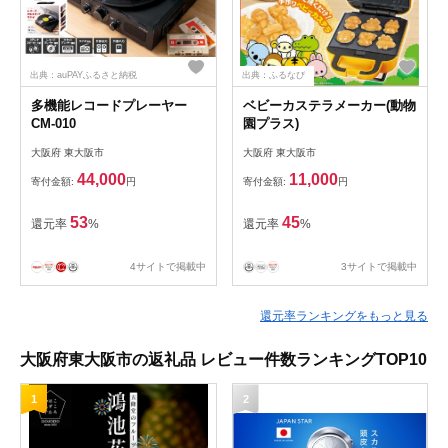
出典：auPAYふるさと納税
出典：ふるなび
多機能レコードプレーヤー
ベビーカステラメーカー(動物
CM-010
園プラス)
大阪府 東大阪市
大阪府 東大阪市
44,000
11,000
寄付金額:
円
寄付金額:
円
53
45
還元率
%
還元率
%
4サイトで掲載中
3サイトで掲載中
還元率ランキングをもっと見る
大阪府東大阪市の返礼品 レビュー件数ランキングTOP10
1
2