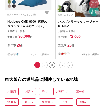
出典：JRE MALLふるさと納税
出典：ふるなび
Hogbees CMD-8000- 究極の
ハンズフリーマッサージャー
リラックスをあなたに(BL)
MD-462
大阪府 東大阪市
大阪府 東大阪市
96,000
72,000
寄付金額:
円
寄付金額:
円
26
26
還元率
%
還元率
%
4サイトで掲載中
...
5サイトで掲載中
...
1
2
3
›
››
東大阪市の返礼品に関連している地域
大阪府
大阪市
堺市
岸和田市
豊中市
池田市
吹田市
泉大津市
高槻市
貝塚市