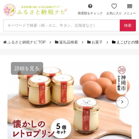
限度額をチェック
お気に入り
メニュー
検索
ふるさと納税ナビ TOP
返礼品検索
お菓子
えこびとの懐
詳細を見る