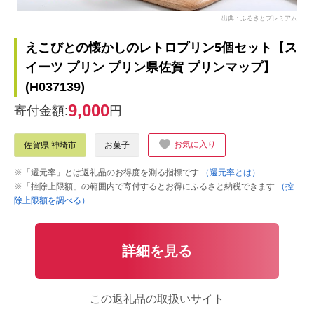
出典：ふるさとプレミアム
えこびとの懐かしのレトロプリン5個セット【ス
イーツ プリン プリン県佐賀 プリンマップ】
(H037139)
9,000
寄付金額:
円
お気に入り
佐賀県 神埼市
お菓子
※「還元率」とは返礼品のお得度を測る指標です
（還元率とは）
※「控除上限額」の範囲内で寄付するとお得にふるさと納税できます
（控
除上限額を調べる）
詳細を見る
この返礼品の取扱いサイト