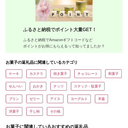
ふるさと納税でポイント大量GET！
ふるさと納税でAmazonギフトコードなど
ポイントがお得にもらえるって知ってましたか？
お菓子の返礼品に関連しているカテゴリ
ケーキ
カステラ
焼き菓子
チョコレート
和菓子
せんべい
おかき
ナッツ
スナック・駄菓子
プリン
ゼリー
アイス
ヨーグルト
羊羹
洋菓子
干し柿
その他
お菓子に関連しているおすすめの返礼品