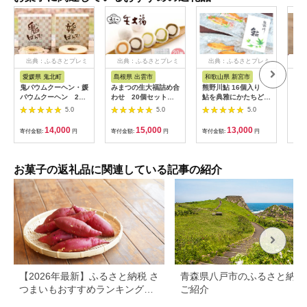
出典：ふるさとプレミ
出典：ふるさとプレミ
出典：ふるさとプレミ
出
アム
アム
アム
愛媛県 鬼北町
島根県 出雲市
和歌山県 新宮市
愛
鬼バウムクーヘン・媛
みまつの生大福詰め合
熊野川鮎 16個入り
鬼バ
バウムクーヘン 2種
わせ 20個セット
鮎を典雅にかたちどっ
洋菓
詰合せ ｜ 洋菓子 菓子
322032_EU002
た銘菓 詰め合わせ
スイーツ 
5.0
5.0
5.0
デザート ケーキ ギフ
焼き菓子 菓子 お菓子
ト お
ト お土産 ハード ソフ
ギフト【fks104A】
県 
14,000
15,000
13,000
寄付金額:
円
寄付金額:
円
寄付金額:
円
寄付
ト 愛媛県 鬼北町
お菓子の返礼品に関連している記事の紹介
【2026年最新】ふるさと納税 さ
青森県八戸市のふるさと納税
つまいもおすすめランキング｜
ご紹介
還元率・量・口コミで厳選