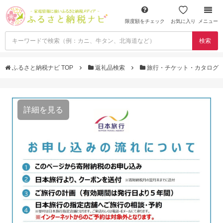
限度額をチェック
お気に入り
メニュー
検索
ふるさと納税ナビ TOP
返礼品検索
旅行・チケット・カタログ
詳細を見る