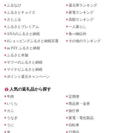
ふるなび
還元率ランキング
ふるさとチョイス
家電ランキング
さとふる
高額ランキング
ふるさとプレミアム
一人暮らし
ANAのふるさと納税
食べ物以外
dショッピングふるさと納税百選
その他のランキング
au PAY ふるさと納税
ふるさと本舗
ヤフーのふるさと納税
マイナビふるさと納税
ポイント還元キャンペーン
人気の返礼品から探す
牛肉
定期便
いくら
商品券・金券
カニ
旅行券
うなぎ
家電・電化製品
うに
自転車
米
日用品