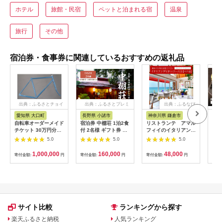
ホテル
旅館・民宿
ペットと泊まれる宿
温泉
旅行
その他
宿泊券・食事券に関連しているおすすめの返礼品
出典：ふるさとチョイ
出典：ふるさとプレミ
出典：ふるなび
ス
アム
愛知県 大口町
長野県 小諸市
神奈川県 鎌倉市
京
自転車オーダーメイド
宿泊券 中棚荘 1泊2食
リストランテ アマル
専門
チケット 30万円分
付 2名様 ギフト券 チ
フィイのイタリアンデ
菜と
【1360365】
ケット 券 宿泊 旅行
ィナーコースA ペア
池】
5.0
5.0
5.0
温泉 食事
券
鳥コ
064
1,000,000
160,000
48,000
寄付金額:
円
寄付金額:
円
寄付金額:
円
寄付
サイト比較
ランキングから探す
楽天ふるさと納税
人気ランキング