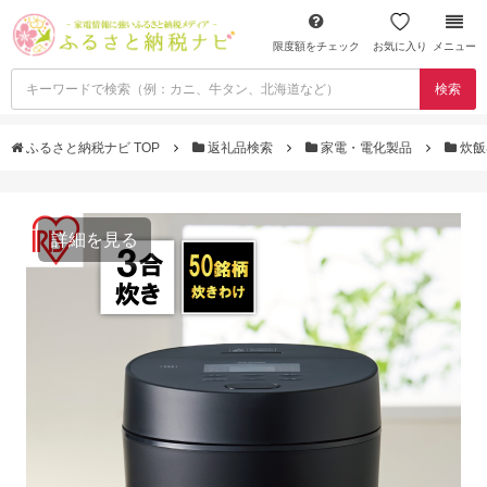
限度額をチェック
お気に入り
メニュー
検索
ふるさと納税ナビ TOP
返礼品検索
家電・電化製品
炊飯
詳細を見る