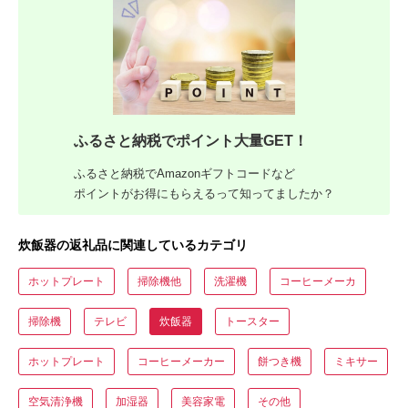
ふるさと納税でポイント大量GET！
ふるさと納税でAmazonギフトコードなど
ポイントがお得にもらえるって知ってましたか？
炊飯器の返礼品に関連しているカテゴリ
ホットプレート
掃除機他
洗濯機
コーヒーメーカ
掃除機
テレビ
炊飯器
トースター
ホットプレート
コーヒーメーカー
餅つき機
ミキサー
空気清浄機
加湿器
美容家電
その他