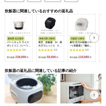
炊飯器に関連しているおすすめの返礼品
出典：ふるさとチョイ
出典：ふるさとプレミ
出典：ふるラボ
出
ス
アム
愛知県 名古屋市
神奈川県 川崎市
大阪府 大東市
埼
バーミキュラ ライス
東芝 炊飯器 IH 高
象印 圧力IH炊飯ジャ
【ふ
ポットミニ（シーソル
火力でふっくら 3
ー( 炊飯器 )「極め炊
IH
トホワイト）【スマー
合 RC-5XW(K)
き」NPRU05-WA(3合
炭 
5.0
5.0
5.0
トパッケージ】
141305_KV49
炊き)ホワイト
イプ
＜
238,000
50,000
110,000
寄付金額:
円
寄付金額:
円
寄付金額:
円
寄付
【1
菱電
一人
玉県
炊飯器の返礼品に関連している記事の紹介