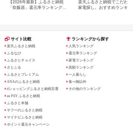
【2026年最新】ふるさと納税
楽天ふるさと納税でこだわり
「炊飯器」還元率ランキング！
家電探し。おすすめランキン
パナソニック、タイガー、象印
まとめ
など人気機種も
サイト比較
ランキングから探す
楽天ふるさと納税
人気ランキング
ふるなび
還元率ランキング
ふるさとチョイス
家電ランキング
さとふる
高額ランキング
ふるさとプレミアム
一人暮らし
ANAのふるさと納税
食べ物以外
dショッピングふるさと納税百選
その他のランキング
au PAY ふるさと納税
ふるさと本舗
ヤフーのふるさと納税
マイナビふるさと納税
ポイント還元キャンペーン