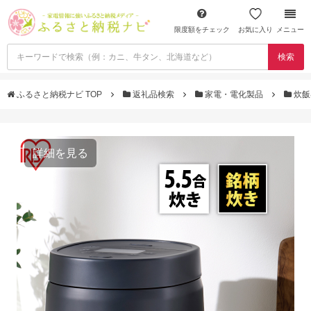
限度額をチェック
お気に入り
メニュー
検索
ふるさと納税ナビ TOP
返礼品検索
家電・電化製品
炊飯
詳細を見る