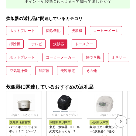
ポイントがお得にもらえるって知ってましたか？
炊飯器の返礼品に関連しているカテゴリ
ホットプレート
掃除機他
洗濯機
コーヒーメーカ
掃除機
テレビ
炊飯器
トースター
ホットプレート
コーヒーメーカー
餅つき機
ミキサー
空気清浄機
加湿器
美容家電
その他
炊飯器に関連しているおすすめの返礼品
出典：ふるさとチョイ
出典：ふるさとプレミ
出典：ふるラボ
出
ス
アム
愛知県 名古屋市
神奈川県 川崎市
大阪府 大東市
埼
バーミキュラ ライス
東芝 炊飯器 IH 高
象印 圧力IH炊飯ジャ
【ふ
ポットミニ（シーソル
火力でふっくら 3
ー( 炊飯器 )「極め炊
IH
トホワイト）【スマー
合 RC-5XW(K)
き」NPRU05-WA(3合
炭 