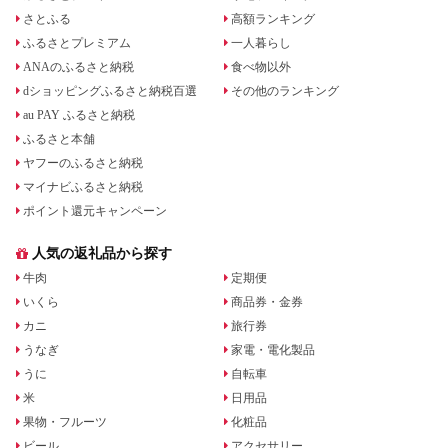
さとふる
高額ランキング
ふるさとプレミアム
一人暮らし
ANAのふるさと納税
食べ物以外
dショッピングふるさと納税百選
その他のランキング
au PAY ふるさと納税
ふるさと本舗
ヤフーのふるさと納税
マイナビふるさと納税
ポイント還元キャンペーン
人気の返礼品から探す
牛肉
定期便
いくら
商品券・金券
カニ
旅行券
うなぎ
家電・電化製品
うに
自転車
米
日用品
果物・フルーツ
化粧品
ビール
アクセサリー