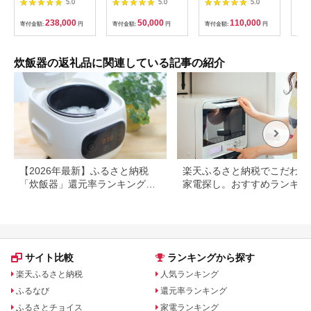
5.0
5.0
5.0
トパッケージ】
141305_KV49
炊き)ホワイト
イプ
＜
238,000
50,000
110,000
寄付金額:
円
寄付金額:
円
寄付金額:
円
寄付
【1
菱電
一人
玉県
炊飯器の返礼品に関連している記事の紹介
【2026年最新】ふるさと納税
楽天ふるさと納税でこだわり
「炊飯器」還元率ランキング！
家電探し。おすすめランキン
パナソニック、タイガー、象印
まとめ
など人気機種も
サイト比較
ランキングから探す
楽天ふるさと納税
人気ランキング
ふるなび
還元率ランキング
ふるさとチョイス
家電ランキング