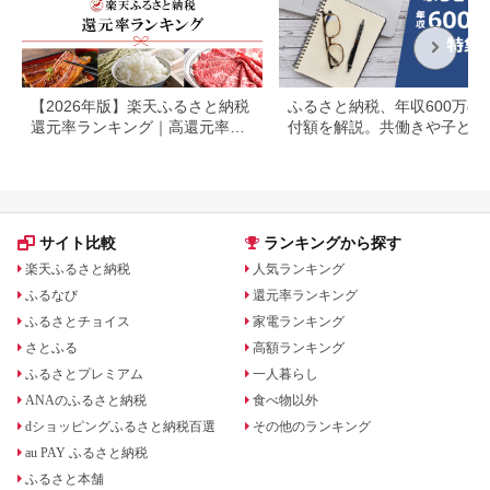
【2026年版】楽天ふるさと納税
ふるさと納税、年収600万の
還元率ランキング｜高還元率返
付額を解説。共働きや子ども
礼品をジャンル別に比較
いる場合も
サイト比較
ランキングから探す
楽天ふるさと納税
人気ランキング
ふるなび
還元率ランキング
ふるさとチョイス
家電ランキング
さとふる
高額ランキング
ふるさとプレミアム
一人暮らし
ANAのふるさと納税
食べ物以外
dショッピングふるさと納税百選
その他のランキング
au PAY ふるさと納税
ふるさと本舗