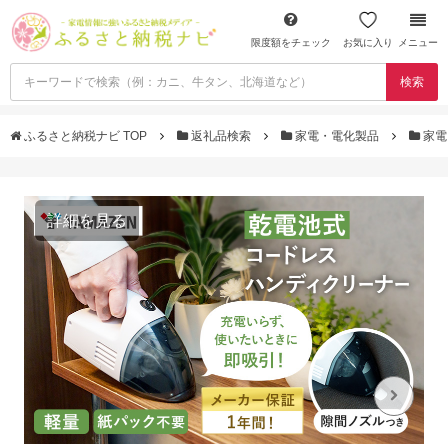
限度額をチェック
お気に入り
メニュー
検索
ふるさと納税ナビ TOP
返礼品検索
家電・電化製品
家電
詳細を見る