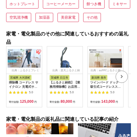
ホットプレート
コーヒーメーカー
餅つき機
ミキサー
空気清浄機
加湿器
美容家電
その他
家電・電化製品のその他に関連しているおすすめの返礼
品
出典：ふるさとプレミ
出典：楽天ふるさと納
出典：auPAYふるさと納
出
アム
税
税
宮城県 大河原町
茨城県 日立市
新潟県 燕市
茨
掃除機 コードレス サ
【ふるさと納税】【業
ツインバード ドック
【紙
イクロン 充電式サイ
務用掃除機】お店用コ
吸引式コードレスステ
CV-
クロンスティッククリ
ンパクトタイプ:CV-
ィック型クリーナー
ド式
5.0
5.0
5.0
ーナー daspo SCD-
G1【 HITACHI 日立
(TC-E292W)【 クリー
HIT
190P-H グレー ステ
家電 茨城県 日立市 】
ナー コードレス 吸引
城県
125,000
80,000
143,000
寄付金額:
円
寄付金額:
円
寄付金額:
円
寄付
ィッククリーナー モ
式 サイクロン式 ステ
ップ スタンド付 静音
ィック型 掃除機 掃除
軽量 掃除 アイリスオ
器具 新潟県 燕市 燕三
ーヤマ ハンディ
条 】
家電・電化製品の返礼品に関連している記事の紹介