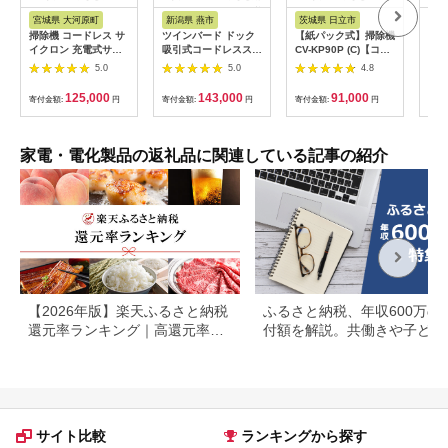
アム
税
ス
宮城県 大河原町
新潟県 燕市
茨城県 日立市
茨
掃除機 コードレス サ
ツインバード ドック
【紙パック式】掃除機
【コ
イクロン 充電式サイ
吸引式コードレスステ
CV-KP90P (C)【コー
ク】
クロンスティッククリ
ィック型クリーナー
ド式 紙パック 掃除機
(C
5.0
5.0
4.8
ーナー daspo SCD-
(TC-E292W)【 クリー
HITACHI 日立 家電 茨
HIT
190P-H グレー ステ
ナー コードレス 吸引
城県 日立市 】
城県
125,000
143,000
91,000
寄付金額:
円
寄付金額:
円
寄付金額:
円
寄付
ィッククリーナー モ
式 サイクロン式 ステ
ップ スタンド付 静音
ィック型 掃除機 掃除
軽量 掃除 アイリスオ
器具 新潟県 燕市 燕三
ーヤマ ハンディ
条 】
家電・電化製品の返礼品に関連している記事の紹介
【2026年版】楽天ふるさと納税
ふるさと納税、年収600万の
還元率ランキング｜高還元率返
付額を解説。共働きや子ども
礼品をジャンル別に比較
いる場合も
サイト比較
ランキングから探す