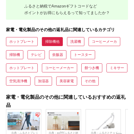
ふるさと納税でAmazonギフトコードなど
ポイントがお得にもらえるって知ってましたか？
家電・電化製品のその他の返礼品に関連しているカテゴリ
ホットプレート
掃除機他
洗濯機
コーヒーメーカ
掃除機
テレビ
炊飯器
トースター
ホットプレート
コーヒーメーカー
餅つき機
ミキサー
空気清浄機
加湿器
美容家電
その他
家電・電化製品のその他に関連しているおすすめの返礼
品
出典：ふるさとプレミ
出典：auPAYふるさと納
出典：ふるさとチョイ
出典