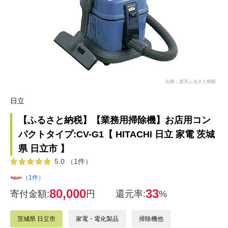
出典：楽天ふるさと納税
日立
【ふるさと納税】【業務用掃除機】お店用コン
パクトタイプ:CV-G1【 HITACHI 日立 家電 茨城
県 日立市 】
5.0 （1件）
（1件）
80,000
33
寄付金額:
円
還元率:
%
茨城県 日立市
家電・電化製品
掃除機他