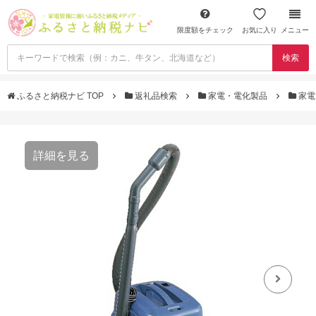
限度額をチェック
お気に入り
メニュー
検索
ふるさと納税ナビ TOP
返礼品検索
家電・電化製品
家電
詳細を見る