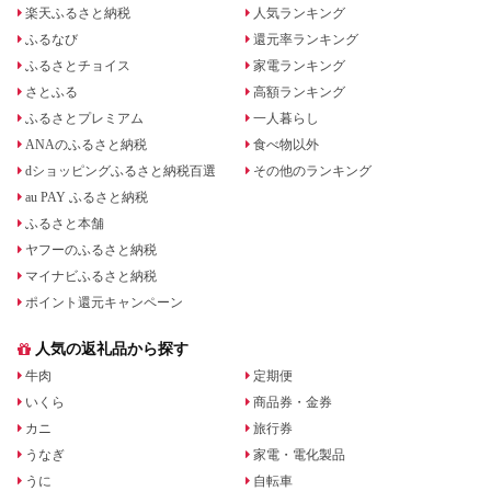
楽天ふるさと納税
人気ランキング
ふるなび
還元率ランキング
ふるさとチョイス
家電ランキング
さとふる
高額ランキング
ふるさとプレミアム
一人暮らし
ANAのふるさと納税
食べ物以外
dショッピングふるさと納税百選
その他のランキング
au PAY ふるさと納税
ふるさと本舗
ヤフーのふるさと納税
マイナビふるさと納税
ポイント還元キャンペーン
人気の返礼品から探す
牛肉
定期便
いくら
商品券・金券
カニ
旅行券
うなぎ
家電・電化製品
うに
自転車