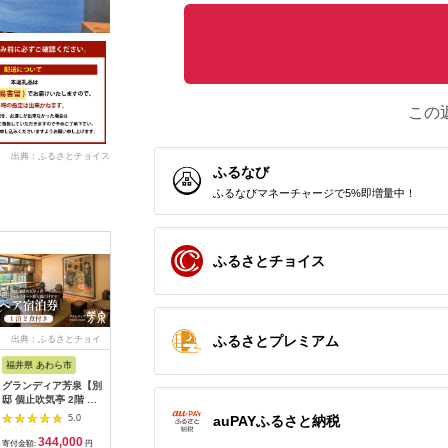
この
出典：ふるさとチョイス
ふるなび
ふるなびマネーチャージで5%即増量中！
ふるさとチョイス
ふるさとプレミアム
出典：ふるさとチョイ
出典：ふるさとチョイ
出典：ふるさとチョイ
出典：ふ
ス
ス
ス
福井県 あわら市
山形県 鶴岡市
石川県 能美市
広島県 尾
グランディア芳泉【別
湯田川温泉 仙荘湯田
【能登半島地震復興支
guntû
邸 個止吹気亭 2階 コ
川 ペア宿泊券（1泊
援】辰口温泉 たがわ
利用券 30
ンフォートスイート
2食付）【詣でる つか
龍泉閣「吉祥亭」ペア
auPAYふるさと納税
5.0
5.0
5.0
露天風呂付客室】1泊
る 頂きます】（山形
ー宿泊券
344,000
100,000
125,000
1
2食付き ペア宿泊券
県鶴岡市） ペット可
寄付金額:
円
寄付金額:
円
寄付金額:
円
寄付金額: