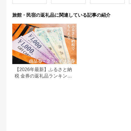
行 母の日 父の日 ギフ
ト 贈り物 国内旅行 送
料無料 ふるさと納税
旅館・民宿の返礼品に関連している記事の紹介
F2Y-1996
【2026年最新】ふるさと納
税 金券の返礼品ランキング
｜旅行券・食事券・商品券
を比較