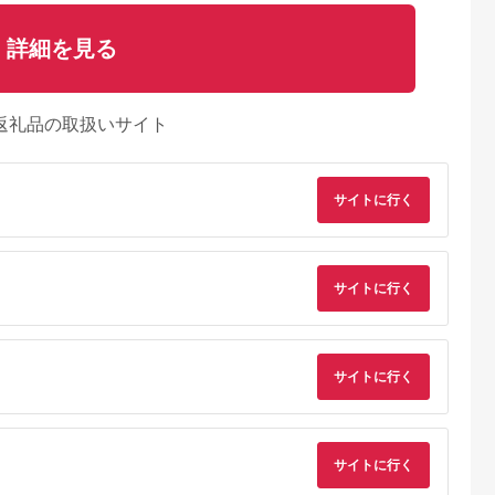
詳細を見る
返礼品の取扱いサイト
サイトに行く
サイトに行く
るさとチョイ
出典：ふるさとチョイ
出典：ふるさとチョイ
出典：ふるさとチョ
サイトに行く
ス
ス
ス
道市
京都 府京丹後市
和歌山県 広川町
広島県 廿日市
（ガンツウ）ご
京都・夕日ヶ浦温泉
滝原温泉ほたるの湯
国民宿舎みやじま杜
0,000円分
【海花亭 花御前】ご
1泊2日ペアご宿泊券
宿 （1泊2食付）ペア
宿泊クーポン券
◇ / 和歌山 広川町 温
宿泊利用券
5.0
5.0
5.0
5.0
サイトに行く
60,000円分 京都 京
泉 旅館 紀州 熊野古道
,000,000
200,000
58,000
131,000
丹後・旅行クーポン・
【htr911-1p2k】
円
寄付金額:
円
寄付金額:
円
寄付金額:
円