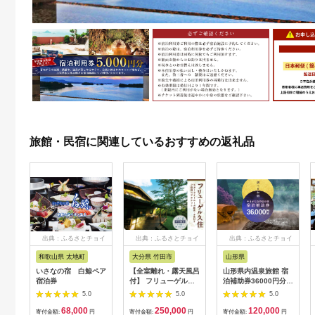
旅館・民宿に関連しているおすすめの返礼品
出典：ふるさとチョイ
出典：ふるさとチョイ
出典：ふるさとチョイ
ス
ス
ス
和歌山県 太地町
大分県 竹田市
山形県
いさなの宿 白鯨ペア
【全室離れ・露天風呂
山形県内温泉旅館 宿
宿泊券
付】 フリューゲル久
泊補助券36000円分
住 1泊2食 ペアチケッ
（やまがた女将会の
5.0
5.0
5.0
ト スターライトルー
宿） 旅行 温泉 宿泊
68,000
250,000
120,000
ム （平日限定）
温泉宿 補助券 温泉旅
寄付金額:
円
寄付金額:
円
寄付金額:
円