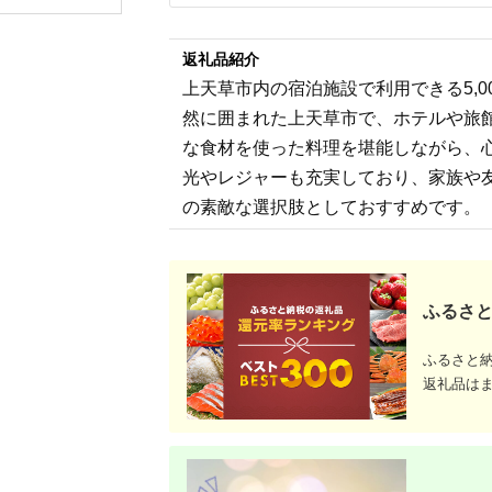
（2名様分） ／ 旅行
の客室有 源泉かけ流
チケット 温泉 北陸 あ
しの天然温泉 海の
わら温泉 特別スイー
幸・山の幸の和懐石 |
ト 冷蔵庫インクルー
山形の三元豚 和食 東
返礼品紹介
シブ グランディア あ
北 庄内 日本海 記念日
上天草市内の宿泊施設で利用できる5,
わら
誕生日プレゼント 夫
婦旅行 カップル
然に囲まれた上天草市で、ホテルや旅
な食材を使った料理を堪能しながら、
光やレジャーも充実しており、家族や
の素敵な選択肢としておすすめです。
ふるさと
ふるさと
返礼品は