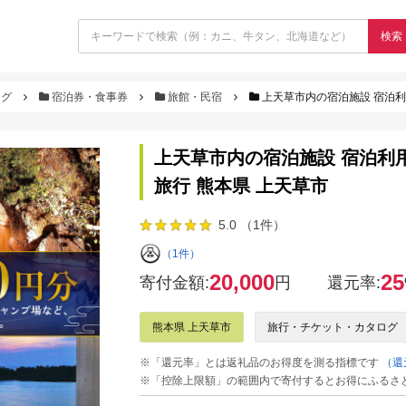
検索
ログ
宿泊券・食事券
旅館・民宿
上天草市内の宿泊施設 宿泊利用
上天草市内の宿泊施設 宿泊利用券
旅行 熊本県 上天草市
5.0 （1件）
（1件）
20,000
25
寄付金額:
円
還元率:
熊本県 上天草市
旅行・チケット・カタログ
※「還元率」とは返礼品のお得度を測る指標です
（還
※「控除上限額」の範囲内で寄付するとお得にふるさ