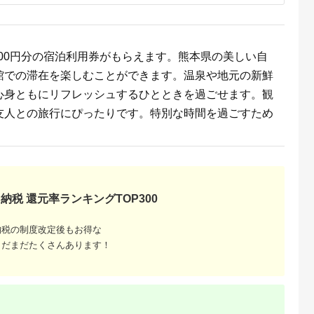
温泉 宿泊券・温泉
宿・京都府・旅行券・
高級宿・高級ホテル・
料理旅館
000円分の宿泊利用券がもらえます。熊本県の美しい自
館での滞在を楽しむことができます。温泉や地元の新鮮
心身ともにリフレッシュするひとときを過ごせます。観
友人との旅行にぴったりです。特別な時間を過ごすため
納税 還元率ランキングTOP300
納税の制度改定後もお得な
まだまだたくさんあります！