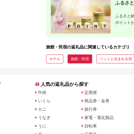
ふるさと
ふるさと納
ポイント
旅館・民宿の返礼品に関連しているカテゴリ
ホテル
旅館・民宿
ペットと泊まれる宿
す
人気の返礼品から探す
牛肉
定期便
いくら
商品券・金券
カニ
旅行券
うなぎ
家電・電化製品
うに
自転車