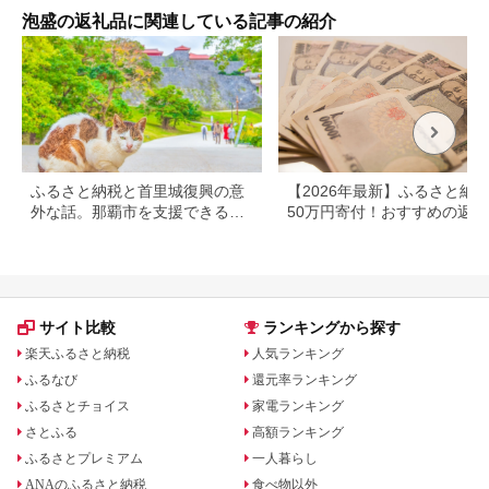
泡盛の返礼品に関連している記事の紹介
ふるさと納税と首里城復興の意
【2026年最新】ふるさと納
外な話。那覇市を支援できる返
50万円寄付！おすすめの返礼
礼品も紹介
まとめ
サイト比較
ランキングから探す
楽天ふるさと納税
人気ランキング
ふるなび
還元率ランキング
ふるさとチョイス
家電ランキング
さとふる
高額ランキング
ふるさとプレミアム
一人暮らし
ANAのふるさと納税
食べ物以外