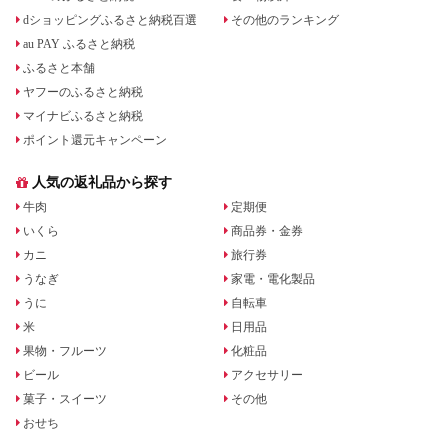
dショッピングふるさと納税百選
その他のランキング
au PAY ふるさと納税
ふるさと本舗
ヤフーのふるさと納税
マイナビふるさと納税
ポイント還元キャンペーン
人気の返礼品から探す
牛肉
定期便
いくら
商品券・金券
カニ
旅行券
うなぎ
家電・電化製品
うに
自転車
米
日用品
果物・フルーツ
化粧品
ビール
アクセサリー
菓子・スイーツ
その他
おせち