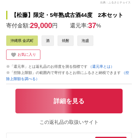
出典：ふるさとチョイス
【松藤】限定・5年熟成古酒44度 2本セット
29,000
37
寄付金額:
円
還元率:
%
沖縄県 金武町
酒
焼酎
泡盛
お気に入り
※「還元率」とは返礼品のお得度を測る指標です
（還元率とは）
※「控除上限額」の範囲内で寄付するとお得にふるさと納税できます
（控
除上限額を調べる）
詳細を見る
この返礼品の取扱いサイト