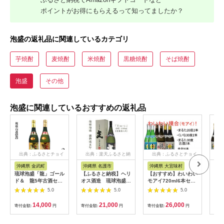
ポイントがお得にもらえるって知ってましたか？
泡盛の返礼品に関連しているカテゴリ
芋焼酎
麦焼酎
米焼酎
黒糖焼酎
そば焼酎
泡盛
その他
泡盛に関連しているおすすめの返礼品
出典：ふるさとチョイ
出典：楽天ふるさと納
出典：ふるさとチョイ
出
ス
税
ス
沖縄県 金武町
沖縄県 名護市
沖縄県 大宜味村
沖
琉球泡盛「龍」ゴール
【ふるさと納税】ヘリ
【おすすめ】わいわい
琉球
ド＆ 龍5年古酒セッ
オス酒造 琉球泡盛
モアイ720ml6本セッ
ト】
ト
甕熟成五年古酒「主
ト
度7
5.0
5.0
5.0
(ぬーし)」43度
1800ml【化粧箱入
14,000
21,000
26,000
寄付金額:
円
寄付金額:
円
寄付金額:
円
寄付
り】