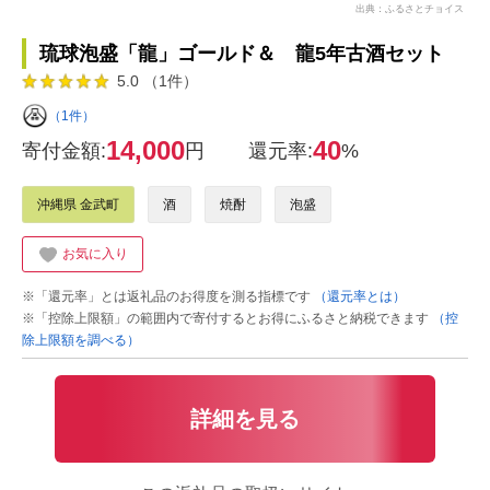
出典：ふるさとチョイス
琉球泡盛「龍」ゴールド＆ 龍5年古酒セット
5.0 （1件）
（1件）
14,000
40
寄付金額:
円
還元率:
%
沖縄県 金武町
酒
焼酎
泡盛
お気に入り
※「還元率」とは返礼品のお得度を測る指標です
（還元率とは）
※「控除上限額」の範囲内で寄付するとお得にふるさと納税できます
（控
除上限額を調べる）
詳細を見る