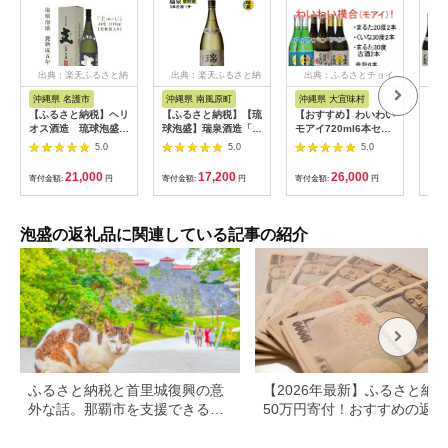
出典：楽天ふるさと納
出典：楽天ふるさと納
出典：ふるさとチョイ
出
税
税
ス
沖縄県 名護市
沖縄県 南風原町
沖縄県 大宜味村
沖
【ふるさと納税】ヘリ
【ふるさと納税】【琉
【おすすめ】わいわい
琉球
オス酒造 琉球泡盛
球泡盛】瑞泉酒造「瑞
モアイ720ml6本セッ
ト】
甕熟成五年古酒「主
泉甕貯蔵3年古酒」1
ト
度7
5.0
5.0
5.0
(ぬーし)」43度
升（1,800ml）43%
1800ml【化粧箱入
21,000
17,200
26,000
寄付金額:
円
寄付金額:
円
寄付金額:
円
寄付
り】
泡盛の返礼品に関連している記事の紹介
ふるさと納税と首里城復興の意
【2026年最新】ふるさと納
外な話。那覇市を支援できる返
50万円寄付！おすすめの返礼
礼品も紹介
まとめ