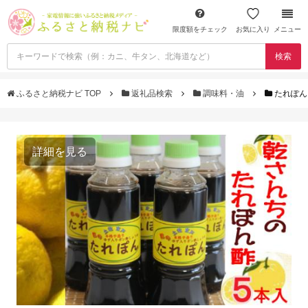
限度額をチェック
お気に入り
メニュー
検索
ふるさと納税ナビ TOP
返礼品検索
調味料・油
たれぽん
詳細を見る