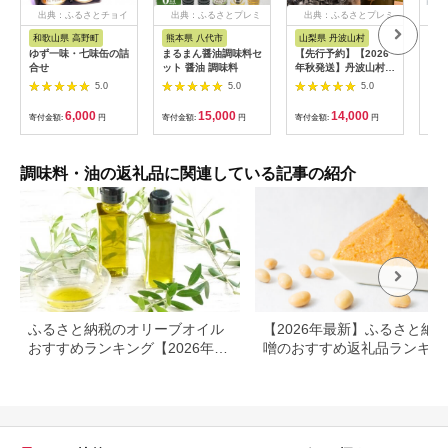
出典：ふるさとチョイ
出典：ふるさとプレミ
出典：ふるさとプレミ
出
ス
アム
アム
和歌山県 高野町
熊本県 八代市
山梨県 丹波山村
茨
ゆず一味・七味缶の詰
まるまん醤油調味料セ
【先行予約】【2026
【お
合せ
ット 醤油 調味料
年秋発送】丹波山村産
ント
原木舞茸500g+舞茸だ
ｇ 
5.0
5.0
5.0
し(8g x6袋)セット
(CL
2026年9月下旬より順
6,000
15,000
14,000
寄付金額:
円
寄付金額:
円
寄付金額:
円
寄付
次発送予定
【tab0118】
調味料・油の返礼品に関連している記事の紹介
ふるさと納税のオリーブオイル
【2026年最新】ふるさと納税
おすすめランキング【2026年最
噌のおすすめ返礼品ランキン
新版】人気・容量・種類で比較
｜産地・種類・コスパで選ぶ
選ガイド