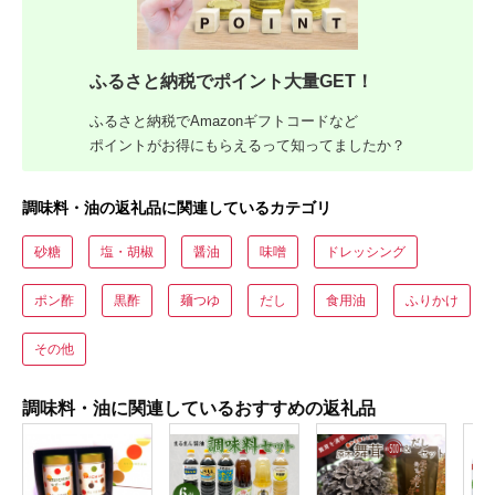
ふるさと納税でポイント大量GET！
ふるさと納税でAmazonギフトコードなど
ポイントがお得にもらえるって知ってましたか？
調味料・油の返礼品に関連しているカテゴリ
砂糖
塩・胡椒
醤油
味噌
ドレッシング
ポン酢
黒酢
麺つゆ
だし
食用油
ふりかけ
その他
調味料・油に関連しているおすすめの返礼品