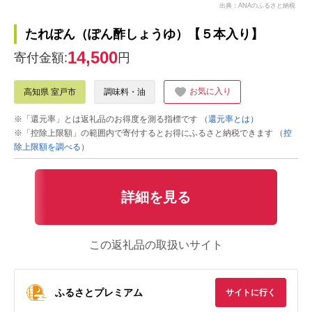
出典：ANAのふるさと納税
たれぽん（ぽん酢しょうゆ）【５本入り】
14,500
寄付金額:
円
お気に入り
高知県 室戸市
調味料・油
※「還元率」とは返礼品のお得度を測る指標です
（還元率とは）
※「控除上限額」の範囲内で寄付するとお得にふるさと納税できます
（控
除上限額を調べる）
詳細を見る
この返礼品の取扱いサイト
ふるさとプレミアム
サイトに行く