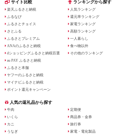
サイト比較
ランキングから探す
楽天ふるさと納税
人気ランキング
ふるなび
還元率ランキング
ふるさとチョイス
家電ランキング
さとふる
高額ランキング
ふるさとプレミアム
一人暮らし
ANAのふるさと納税
食べ物以外
dショッピングふるさと納税百選
その他のランキング
au PAY ふるさと納税
ふるさと本舗
ヤフーのふるさと納税
マイナビふるさと納税
ポイント還元キャンペーン
人気の返礼品から探す
牛肉
定期便
いくら
商品券・金券
カニ
旅行券
うなぎ
家電・電化製品