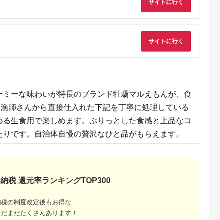
サイトに行く
E MALLふる
出典：ふるなび
出典：ふるさと本舗
出典：ふるさとプレ
さと納税
ア
船渡市
千葉県 富津市
北海道 遠軽町
北海道 厚岸町
で紹介 】 生
漁師直送！活ホンビノ
オホーツク海産ホタテ
サイトに行く
北海道 厚岸産 砂抜き
 牡蠣 殻付き
ス貝5.5kg（Lサイ
貝柱1kg ( ふるさと納
済み あさり
こ 牡蠣 2袋
ズ）
税 北海道産 ほたて ホ
2.5kg【光輝】 [ 海産
5.0
5.0
5.0
5.0
( 12個入×2 ) 数量限定
タテ貝柱 刺身 冷凍 貝
物 海の幸 味が濃い 
9,000
30,000
20,000
20,000
北海道 遠軽町 ) en01-
類 貝 みそ汁 酒蒸し
円
寄付金額:
円
寄付金額:
円
寄付金額:
円
00069
アサリバター 食材 食
べ物 パスタ ]
ーミーな味わいが特長のブランド牡蠣マルえもんが、食
。漁師さんから直接仕入れた下記を丁寧に処理している
める生食用で楽しめます。ぷりっとした食感と上品なコ
たりです。自治体自慢の贅沢なひと品がもらえます。
納税 還元率ランキングTOP300
ふるさと
すめラン
納税の制度改定後もお得な
内容量で
まだまだたくさんあります！