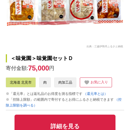
出典：三越伊勢丹ふるさと納税
＜味覚園＞味覚園セットＤ
75,000
寄付金額:
円
お気に入り
北海道 北見市
肉
肉加工品
※「還元率」とは返礼品のお得度を測る指標です
（還元率とは）
※「控除上限額」の範囲内で寄付するとお得にふるさと納税できます
（控
除上限額を調べる）
詳細を見る