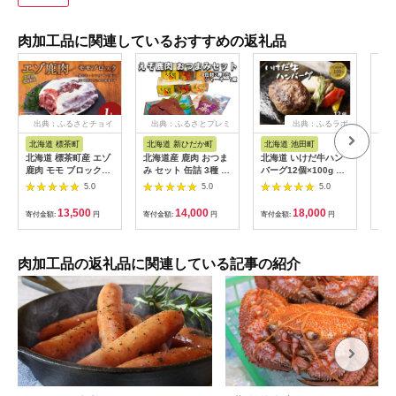
肉加工品に関連しているおすすめの返礼品
出典：ふるさとチョイ
出典：ふるさとプレミ
出典：ふるラボ
出
ス
アム
北海道 標茶町
北海道 新ひだか町
北海道 池田町
秋
北海道 標茶町産 エゾ
北海道産 鹿肉 おつま
北海道 いけだ牛ハン
【ふ
鹿肉 モモ ブロック
み セット 缶詰 3種 計
バーグ12個×100g 計
食彩
1kg【 肉 にく 鹿肉 ジ
6缶 ＆ ジャーキー 1
1200g 冷凍 小分け 池
りが
5.0
5.0
5.0
ビエ BBQ バーベキュ
種
田牛 テレビで紹介 ブ
ーズ
ー グルメ ヘルシー 高
ランド牛 牛肉 お肉 北
り×
13,500
14,000
18,000
寄付金額:
円
寄付金額:
円
寄付金額:
円
寄付
タンパク 標茶町 北海
海道牛 国産 ハンバー
ご当
道 】
グ 牛肉100％
お
け：
間～
肉加工品の返礼品に関連している記事の紹介
けし
によ
く場