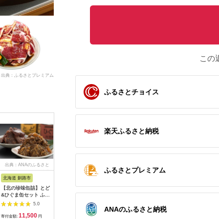
この
出典：ふるさとプレミアム
ふるさとチョイス
楽天ふるさと納税
出典：ANAのふるさと
出典：ふるなび
出典：ふるさとプレミ
出
ふるさとプレミアム
納税
アム
北海道 釧路市
岡山県 西粟倉村
北海道 新ひだか町
北海道 池
【北の珍味缶詰】とど
森のジビエ 鹿肉味付
北海道産 鹿肉 おつま
北海道 い
&ひぐま缶セット ふる
き詰合せセット 計
み セット 缶詰 3種 計
バーグ12個
さと納税 肉 _F4F-
600g A-JJ-A19A
6缶 ＆ ジャーキー 1
1200g 
5.0
5.0
5.0
ANAのふるさと納税
0506
種
田牛 テレ
11,500
15,000
14,000
1
ランド牛 
寄付金額:
円
寄付金額:
円
寄付金額:
円
寄付金額: