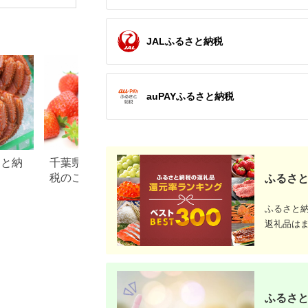
海道牛 国
グ 牛肉10
JALふるさと納税
auPAYふるさと納税
さと納
千葉県 東庄町のふるさと納
徳島県 石井町のふ
税のご紹介
税のご紹介
ふるさと
ふるさと
返礼品は
ふるさと