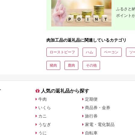
ふるさと納
ポイント
肉加工品の返礼品に関連しているカテゴリ
ローストビーフ
ハム
ベーコン
ソ
猪肉
鹿肉
その他
す
人気の返礼品から探す
牛肉
定期便
いくら
商品券・金券
カニ
旅行券
うなぎ
家電・電化製品
うに
自転車