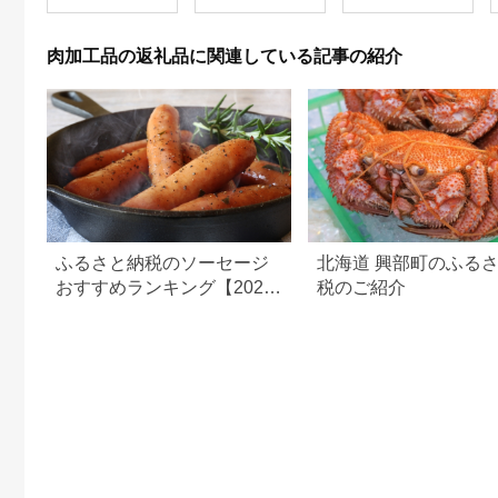
ご当地グルメ つまみ
メ 食品 お取り寄せ 中
め 惣菜 国産
お酒のあて お届
華まん 中華饅頭 肉ま
け：入金確認後、2週
ん 豚まん あんまん 詰
肉加工品の返礼品に関連している記事の紹介
間～1か月程度でお届
め合わせ セット 食べ
けします。※在庫状況
比べセット 食べ比べ
によってお待ちいただ
中華 ご当地 食べ物
く場合がございます。
ふるさと納税のソーセージ
北海道 興部町のふる
おすすめランキング【2026
税のご紹介
年最新版】