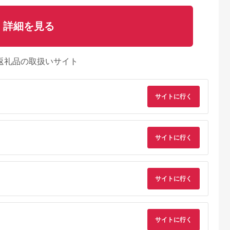
詳細を見る
返礼品の取扱いサイト
サイトに行く
サイトに行く
典：ふるラボ
出典：JALふるさと納税
出典：ふるさとプレミ
出典：ふるラ
サイトに行く
アム
田町
北海道 岩見沢市
北海道 赤平市
徳島県 海陽町
けだ牛ハン
贈答用 ハム・ソーセ
たきもとのしゃぶしゃ
阿波尾鶏 ソーセージ
×100g 計
ージギフトセット「北
ぶ用ラム肉500g×2パ
20本 ウインナー 地
冷凍 小分け 池
の国から」北海道物語
ック（計1kg） 羊肉
国産 洋風 惣菜 冷凍
5.0
5.0
5.0
5.0
ビで紹介 ブ
【KDS-300】ギフト
ラム肉
サイトに行く
8,000
10,000
19,000
10,000
牛肉 お肉 北
プレゼント お中元 お
円
寄付金額:
円
寄付金額:
円
寄付金額:
円