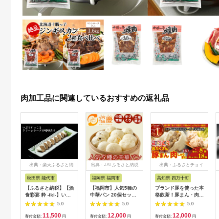
肉加工品に関連しているおすすめの返礼品
出典：楽天ふるさと納
出典：JALふるさと納税
出典：ふるさとチョイ
税
ス
秋田県 能代市
福岡県 福岡市
高知県 四万十町
【ふるさと納税】【酒
【福岡市】人気5種の
ブランド豚を使った本
食彩宴 粋 -iki-】いぶ
中華パン 20個セット
格飲茶！豚まん・肉し
りがっことクリームチ
| 福岡県 福岡 九州 返
ゅうまいセット(大)
5.0
5.0
5.0
ーズの味噌漬け 8枚入
礼品 納税 お取り寄せ
Qak-28 肉まん 中華
11,500
12,000
12,000
り×3パック 惣菜 漬物
グルメ 取り寄せ グル
まん 冷凍 人気 おすす
寄付金額:
円
寄付金額:
円
寄付金額:
円