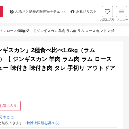
ふるさと納税の
限度額をチェック
返礼品リスト
お気に入り
メニュー
羊肉 ラム肉 ラム ロース肉 マトン 焼肉 BBQ バーベキュー 味付き 味付き肉 タレ 手切り アウトドア キャンプ】
ギスカン」2種食べ比べ1.6kg（ラム
×2）【 ジンギスカン 羊肉 ラム肉 ラム ロース
キュー 味付き 味付き肉 タレ 手切り アウトドア
お気に入り
元率とは）
と納税できます
（控除上限額を調べる）