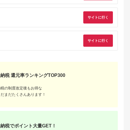
産 ハンバー
歳暮 贈り物 季節 限定
0％
丸大食品
サイトに行く
サイトに行く
るさと納
納税 還元率ランキングTOP300
納税の制度改定後もお得な
まだまだたくさんあります！
納税でポイント大量GET！