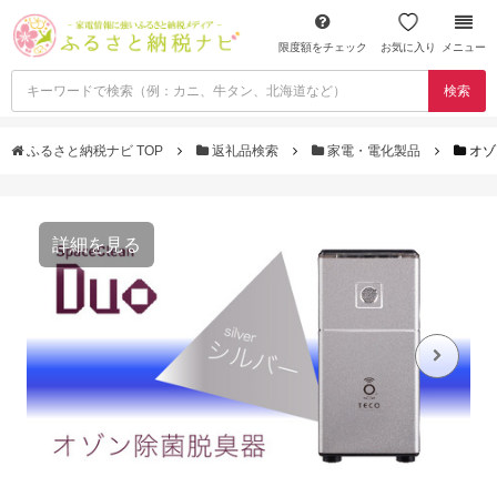
限度額をチェック
お気に入り
メニュー
検索
ふるさと納税ナビ TOP
返礼品検索
家電・電化製品
オゾ
詳細を見る