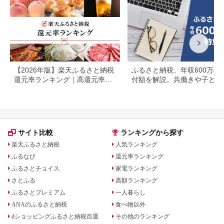
【2026年版】楽天ふるさと納税
ふるさと納税、年収600万の
還元率ランキング｜高還元率返
付額を解説。共働きや子ども
礼品をジャンル別に比較
いる場合も
サイト比較
ランキングから探す
楽天ふるさと納税
人気ランキング
ふるなび
還元率ランキング
ふるさとチョイス
家電ランキング
さとふる
高額ランキング
ふるさとプレミアム
一人暮らし
ANAのふるさと納税
食べ物以外
dショッピングふるさと納税百選
その他のランキング