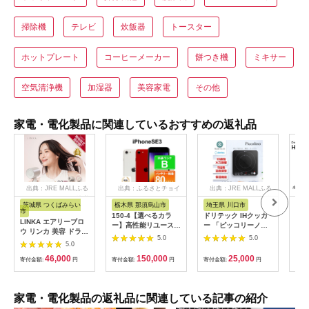
掃除機
テレビ
炊飯器
トースター
ホットプレート
コーヒーメーカー
餅つき機
ミキサー
空気清浄機
加湿器
美容家電
その他
家電・電化製品に関連しているおすすめの返礼品
出典：JRE MALLふる
出典：ふるさとチョイ
出典：JRE MALLふる
さと納税
ス
さと納税
茨城県 つくばみらい
栃木県 那須烏山市
埼玉県 川口市
静
市
150-4【選べるカラ
ドリテック IHクッカ
ピア
LINKA エアリーブロ
ー】高性能リユース
ー 「ピッコリーノ」
オー
ウ リンカ 美容 ドライ
スマホ Apple
ブラック DI-
ピア
5.0
5.0
ヤー ヘアケア 髪 エス
5.0
iPhoneSE 3 128GB
217BK【1642626】
テ ギフト ラッピング
SIMロック解除済 本
46,000
150,000
25,000
贈呈品 プレゼント 母
寄付金額:
円
寄付金額:
円
寄付金額:
円
寄付
体のみ ｜ 中古 再生品
の日 母の日準備 母の
本体 端末
日ギフト [EV08-NT]
家電・電化製品の返礼品に関連している記事の紹介