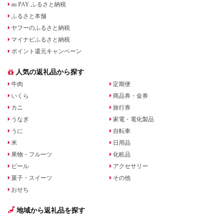
au PAY ふるさと納税
ふるさと本舗
ヤフーのふるさと納税
マイナビふるさと納税
ポイント還元キャンペーン
人気の返礼品から探す
牛肉
定期便
いくら
商品券・金券
カニ
旅行券
うなぎ
家電・電化製品
うに
自転車
米
日用品
果物・フルーツ
化粧品
ビール
アクセサリー
菓子・スイーツ
その他
おせち
地域から返礼品を探す