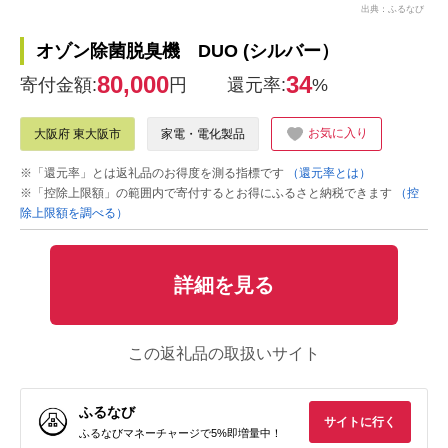
出典：ふるなび
オゾン除菌脱臭機 DUO (シルバー）
80,000
34
寄付金額:
円
還元率:
%
お気に入り
大阪府 東大阪市
家電・電化製品
※「還元率」とは返礼品のお得度を測る指標です
（還元率とは）
※「控除上限額」の範囲内で寄付するとお得にふるさと納税できます
（控
除上限額を調べる）
詳細を見る
この返礼品の取扱いサイト
ふるなび
サイトに行く
ふるなびマネーチャージで5%即増量中！