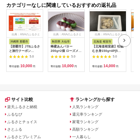
カテゴリーなしに関連しているおすすめの返礼品
出典：ANAのふるさと
出典：ANAのふるさと
出典：ANAのふるさと
出
納税
納税
納税
沖縄県 那覇市
秋田県 大仙市
北海道 根室市
埼
【那覇市】JTBふるさ
蜂蜜あんバター
【北海道根室産】牡蠣
【2
と旅行クーポン
200g×2個 ローズメイ
むき身150g×4P[5月
予約
（3,000円分）有効期
[あんバター はちみ
下旬以降発送] A-
史！
5.0
5.0
5.0
間3年（Eメール発
つ 発酵バター あん
54007
ムの
行）｜旅行 トラベル
こ 水あめ不使用 秋
水・
10,000
10,000
14,000
寄付金額:
円
寄付金額:
円
寄付金額:
円
寄付
予約 国内旅行 JTB 宿
田県 大仙市]
約3
泊 観光 体験 旅行券
03
宿泊券 旅行予約 ホテ
ル 旅館 チケット 子供
子連れ カップル 家族
人気 おすすめ 旅行ク
ーポン 店頭 オンライ
サイト比較
ランキングから探す
ン ネット予約 電話 有
効期間3年
楽天ふるさと納税
人気ランキング
ふるなび
還元率ランキング
ふるさとチョイス
家電ランキング
さとふる
高額ランキング
ふるさとプレミアム
一人暮らし