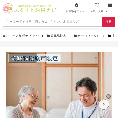
限度額をチェック
お気に入り
メニュー
検索
ふるさと納税ナビ TOP
返礼品検索
カテゴリーなし
【ふ
詳細を見る