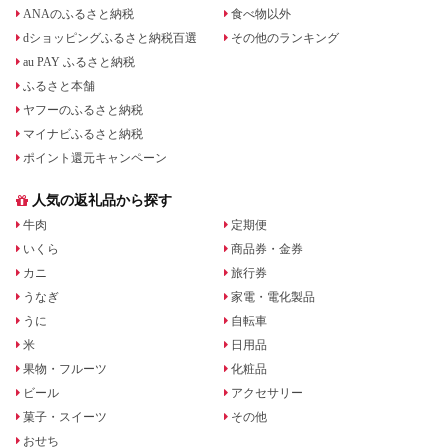
ANAのふるさと納税
食べ物以外
dショッピングふるさと納税百選
その他のランキング
au PAY ふるさと納税
ふるさと本舗
ヤフーのふるさと納税
マイナビふるさと納税
ポイント還元キャンペーン
人気の返礼品から探す
牛肉
定期便
いくら
商品券・金券
カニ
旅行券
うなぎ
家電・電化製品
うに
自転車
米
日用品
果物・フルーツ
化粧品
ビール
アクセサリー
菓子・スイーツ
その他
おせち