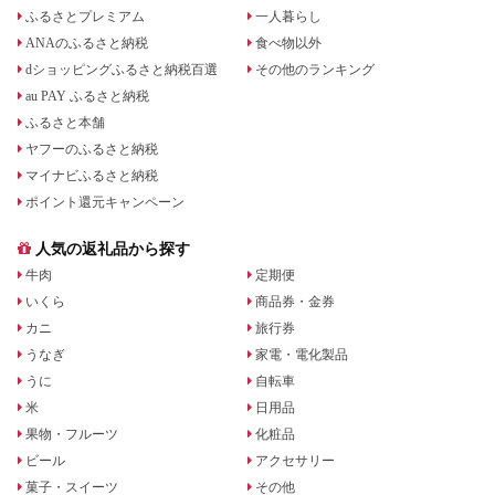
ふるさとプレミアム
一人暮らし
ANAのふるさと納税
食べ物以外
dショッピングふるさと納税百選
その他のランキング
au PAY ふるさと納税
ふるさと本舗
ヤフーのふるさと納税
マイナビふるさと納税
ポイント還元キャンペーン
人気の返礼品から探す
牛肉
定期便
いくら
商品券・金券
カニ
旅行券
うなぎ
家電・電化製品
うに
自転車
米
日用品
果物・フルーツ
化粧品
ビール
アクセサリー
菓子・スイーツ
その他