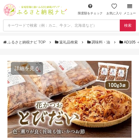
限度額をチェック
お気に入り
メニュー
検索
ふるさと納税ナビ TOP
返礼品検索
調味料・油
AD10
詳細を見る