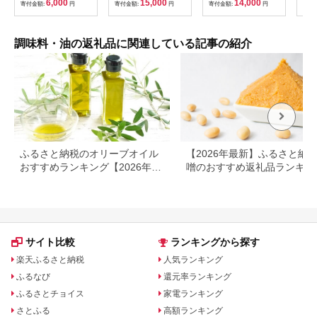
6,000
15,000
14,000
寄付金額:
円
寄付金額:
円
寄付金額:
円
寄付
次発送予定
【tab0118】
調味料・油の返礼品に関連している記事の紹介
ふるさと納税のオリーブオイル
【2026年最新】ふるさと納税
おすすめランキング【2026年最
噌のおすすめ返礼品ランキン
新版】人気・容量・種類で比較
｜産地・種類・コスパで選ぶ
選ガイド
サイト比較
ランキングから探す
楽天ふるさと納税
人気ランキング
ふるなび
還元率ランキング
ふるさとチョイス
家電ランキング
さとふる
高額ランキング