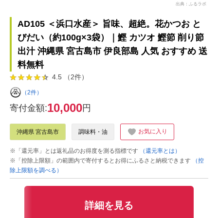
出典：ふるラボ
AD105 ＜浜口水産＞ 旨味、超絶。花かつお と
びだい（約100g×3袋）｜鰹 カツオ 鰹節 削り節
出汁 沖縄県 宮古島市 伊良部島 人気 おすすめ 送
料無料
4.5 （2件）
（2件）
10,000
寄付金額:
円
お気に入り
沖縄県 宮古島市
調味料・油
※「還元率」とは返礼品のお得度を測る指標です
（還元率とは）
※「控除上限額」の範囲内で寄付するとお得にふるさと納税できます
（控
除上限額を調べる）
詳細を見る