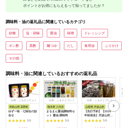
ポイントがお得にもらえるって知ってましたか？
調味料・油の返礼品に関連しているカテゴリ
砂糖
塩・胡椒
醤油
味噌
ドレッシング
ポン酢
黒酢
麺つゆ
だし
食用油
ふりかけ
その他
調味料・油に関連しているおすすめの返礼品
出典：ふるさとチョイ
出典：ふるさとプレミ
出典：ふるさとプレミ
出
ス
アム
アム
和歌山県 高野町
熊本県 八代市
山梨県 丹波山村
茨
ゆず一味・七味缶の詰
まるまん醤油調味料セ
【先行予約】【2026
【お
合せ
ット 醤油 調味料
年秋発送】丹波山村産
ント
原木舞茸500g+舞茸だ
ｇ 
5.0
5.0
5.0
し(8g x6袋)セット
(CL
2026年9月下旬より順