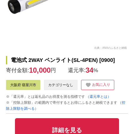
出典：ANAのふるさと納税
電池式 2WAY ペンライト(SL-4PEN) [0900]
10,000
34
寄付金額:
円
還元率:
%
お気に入り
大阪府 寝屋川市
カテゴリーなし
※「還元率」とは返礼品のお得度を測る指標です
（還元率とは）
※「控除上限額」の範囲内で寄付するとお得にふるさと納税できます
（控
除上限額を調べる）
詳細を見る