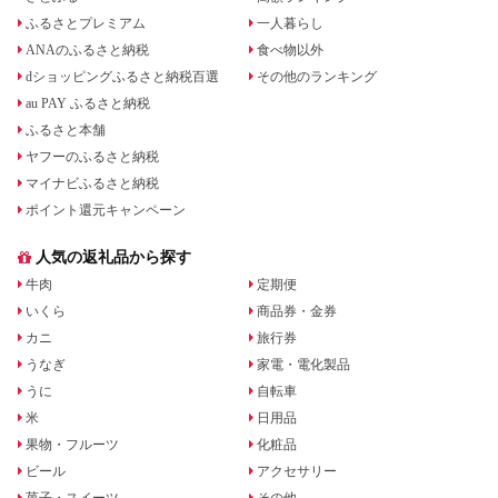
ふるさとプレミアム
一人暮らし
ANAのふるさと納税
食べ物以外
dショッピングふるさと納税百選
その他のランキング
au PAY ふるさと納税
ふるさと本舗
ヤフーのふるさと納税
マイナビふるさと納税
ポイント還元キャンペーン
人気の返礼品から探す
牛肉
定期便
いくら
商品券・金券
カニ
旅行券
うなぎ
家電・電化製品
うに
自転車
米
日用品
果物・フルーツ
化粧品
ビール
アクセサリー
菓子・スイーツ
その他