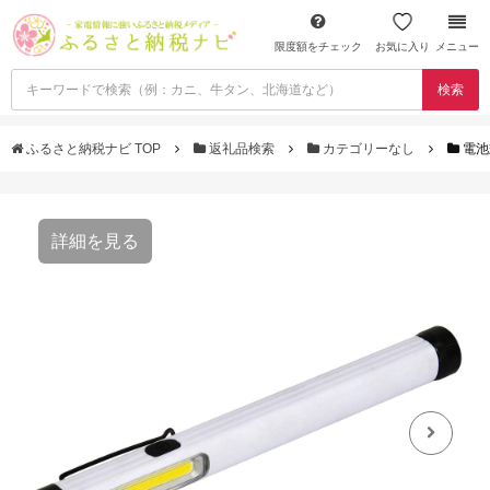
限度額をチェック
お気に入り
メニュー
検索
ふるさと納税ナビ TOP
返礼品検索
カテゴリーなし
電池式
詳細を見る