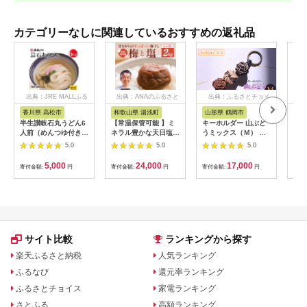
カテゴリーなしに関連しているおすすめの返礼品
出典：JRE MALLふる
出典：ANAのふるさと
出典：ふるさとチョイ
出
さと納税
納税
ス
香川県 高松市
和歌山県 湯浅町
山形県 鶴岡市
鹿
半生讃岐石丸うどん6
【常温保管可能 】ミ
キーホルダー 山ぶど
【ふ
人前（めんつゆ付き）
ネラル豊かな天日塩だ
うミックス（Ｍ） 山
ひか
麺300g×2袋
けで漬けた無添加梅干
形県鶴岡市 アトリエ
きほ
5.0
5.0
5.0
し2kg 梅ボーイズ｜
かおる | 山葡萄 雑貨
定期
南高梅
キーホルダー ギフト
5k
5,000
24,000
17,000
寄付金額:
円
寄付金額:
円
寄付金額:
円
寄付
B201_EP6024
贈り物 お取り寄せ 返
びく
礼品
産 
飯 
ま町
サイト比較
ランキングから探す
楽天ふるさと納税
人気ランキング
ふるなび
還元率ランキング
ふるさとチョイス
家電ランキング
さとふる
高額ランキング