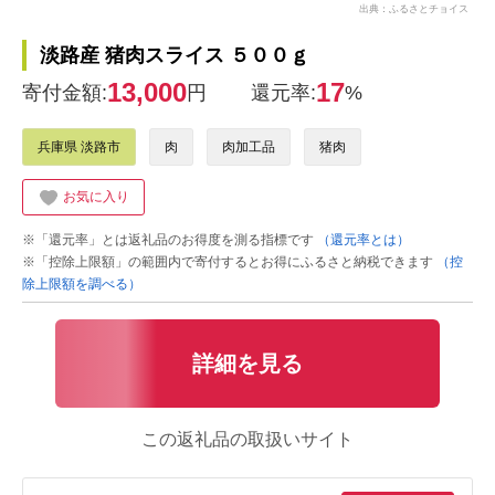
出典：ふるさとチョイス
淡路産 猪肉スライス ５００ｇ
13,000
17
寄付金額:
円
還元率:
%
兵庫県 淡路市
肉
肉加工品
猪肉
お気に入り
※「還元率」とは返礼品のお得度を測る指標です
（還元率とは）
※「控除上限額」の範囲内で寄付するとお得にふるさと納税できます
（控
除上限額を調べる）
詳細を見る
この返礼品の取扱いサイト