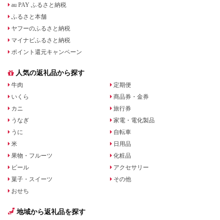
au PAY ふるさと納税
ふるさと本舗
ヤフーのふるさと納税
マイナビふるさと納税
ポイント還元キャンペーン
人気の返礼品から探す
牛肉
定期便
いくら
商品券・金券
カニ
旅行券
うなぎ
家電・電化製品
うに
自転車
米
日用品
果物・フルーツ
化粧品
ビール
アクセサリー
菓子・スイーツ
その他
おせち
地域から返礼品を探す