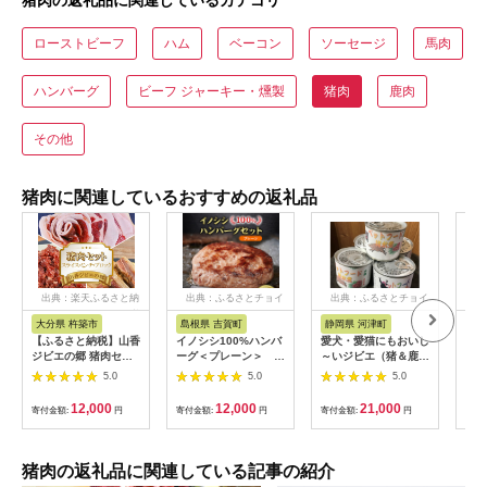
ローストビーフ
ハム
ベーコン
ソーセージ
馬肉
ハンバーグ
ビーフ ジャーキー・燻製
猪肉
鹿肉
その他
猪肉に関連しているおすすめの返礼品
出典：楽天ふるさと納
出典：ふるさとチョイ
出典：ふるさとチョイ
出
税
ス
ス
大分県 杵築市
島根県 吉賀町
静岡県 河津町
長
【ふるさと納税】山香
イノシシ100%ハンバ
愛犬・愛猫にもおいし
【ふ
ジビエの郷 猪肉セッ
ーグ＜プレーン＞ 4
～いジビエ（猪＆鹿）
ミン
ト（猪スライス・猪ミ
個セット
[№5227-0329]
しし
5.0
5.0
5.0
ンチ・猪ブロック 計
【1457239】
シシ
900g） 焼肉 小分け
ハン
12,000
12,000
21,000
寄付金額:
円
寄付金額:
円
寄付金額:
円
寄付
ジビエ 猪肉 ブロック
/ 
ミンチ ＜047-001_7
[SD
＞
猪肉の返礼品に関連している記事の紹介