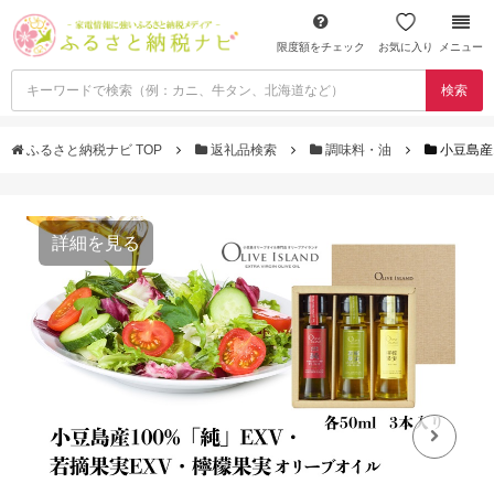
限度額をチェック
お気に入り
メニュー
検索
ふるさと納税ナビ TOP
返礼品検索
調味料・油
小豆島産
詳細を見る