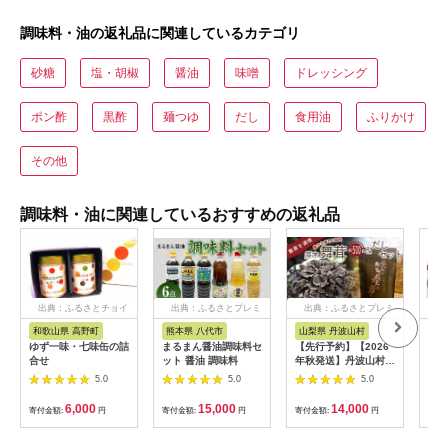
調味料・油の返礼品に関連しているカテゴリ
砂糖
塩・胡椒
醤油
味噌
ドレッシング
ポン酢
黒酢
麺つゆ
だし
食用油
ふりかけ
その他
調味料・油に関連しているおすすめの返礼品
出典：ふるさとチョイ
出典：ふるさとプレミ
出典：ふるさとプレミ
出
ス
アム
アム
和歌山県 高野町
熊本県 八代市
山梨県 丹波山村
茨
ゆず一味・七味缶の詰
まるまん醤油調味料セ
【先行予約】【2026
【お
合せ
ット 醤油 調味料
年秋発送】丹波山村産
ント
原木舞茸500g+舞茸だ
ｇ 
5.0
5.0
5.0
し(8g x6袋)セット
(CL
2026年9月下旬より順
6,000
15,000
14,000
寄付金額:
円
寄付金額:
円
寄付金額:
円
寄付
次発送予定
【tab0118】