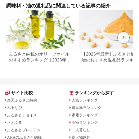
調味料・油の返礼品に関連している記事の紹介
ふるさと納税のオリーブオイル
【2026年最新】ふるさと納税
おすすめランキング【2026年最
噌のおすすめ返礼品ランキン
新版】人気・容量・種類で比較
｜産地・種類・コスパで選ぶ
選ガイド
サイト比較
ランキングから探す
楽天ふるさと納税
人気ランキング
ふるなび
還元率ランキング
ふるさとチョイス
家電ランキング
さとふる
高額ランキング
ふるさとプレミアム
一人暮らし
ANAのふるさと納税
食べ物以外