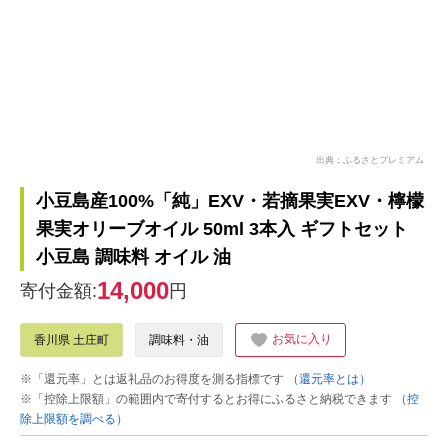
出典：ふるさとプレミアム
小豆島産100%「純」EXV・若摘果実EXV・檸檬
果実オリーブオイル 50ml 3本入 ギフトセット
小豆島 調味料 オイル 油
14,000
寄付金額:
円
お気に入り
香川県 土庄町
調味料・油
※「還元率」とは返礼品のお得度を測る指標です
（還元率とは）
※「控除上限額」の範囲内で寄付するとお得にふるさと納税できます
（控
除上限額を調べる）