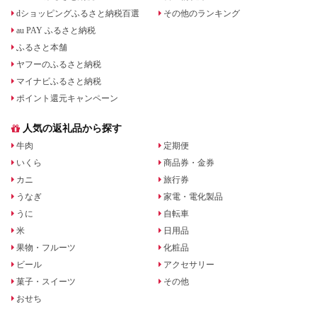
dショッピングふるさと納税百選
その他のランキング
au PAY ふるさと納税
ふるさと本舗
ヤフーのふるさと納税
マイナビふるさと納税
ポイント還元キャンペーン
人気の返礼品から探す
牛肉
定期便
いくら
商品券・金券
カニ
旅行券
うなぎ
家電・電化製品
うに
自転車
米
日用品
果物・フルーツ
化粧品
ビール
アクセサリー
菓子・スイーツ
その他
おせち