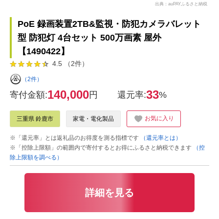
出典：auPAYふるさと納税
PoE 録画装置2TB&監視・防犯カメラバレット
型 防犯灯 4台セット 500万画素 屋外
【1490422】
4.5 （2件）
（2件）
140,000
33
寄付金額:
円
還元率:
%
お気に入り
三重県 鈴鹿市
家電・電化製品
※「還元率」とは返礼品のお得度を測る指標です
（還元率とは）
※「控除上限額」の範囲内で寄付するとお得にふるさと納税できます
（控
除上限額を調べる）
詳細を見る