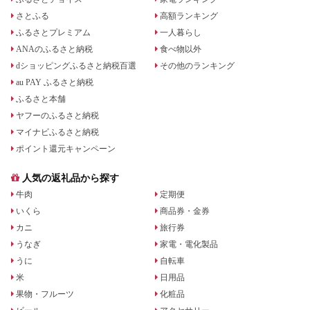
さとふる
高額ランキング
ふるさとプレミアム
一人暮らし
ANAのふるさと納税
食べ物以外
dショッピングふるさと納税百選
その他のランキング
au PAY ふるさと納税
ふるさと本舗
ヤフーのふるさと納税
マイナビふるさと納税
ポイント還元キャンペーン
人気の返礼品から探す
牛肉
定期便
いくら
商品券・金券
カニ
旅行券
うなぎ
家電・電化製品
うに
自転車
米
日用品
果物・フルーツ
化粧品