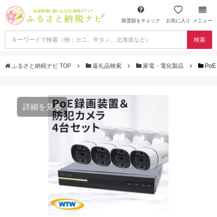
限度額をチェック
お気に入り
メニュー
検索
ふるさと納税ナビ TOP
返礼品検索
家電・電化製品
Po
詳細を見る