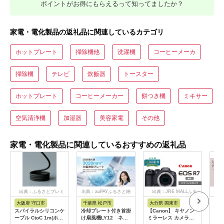
ポイントがお得にもらえるって知ってましたか？
家電・電化製品の返礼品に関連しているカテゴリ
ホットプレート
掃除機他
洗濯機
コーヒーメーカ
掃除機
テレビ
炊飯器
トースター
ホットプレート
コーヒーメーカー
餅つき機
ミキサー
空気清浄機
加湿器
美容家電
その他
家電・電化製品に関連しているおすすめの返礼品
出典：ふるさとプレミ
出典：auPAYふるさと納
出典：JRE MALLふる
出
アム
税
さと納税
大阪府 守口市
千葉県 松戸市
大分県 国東市
茨
市
スパイラルシリコンケ
冷却プレート付き首掛
【Canon】 キヤノン
LI
ーブル CtoC 1m(ホワ
け扇風機LY12 ネイ
ミラーレス カメラ
プス