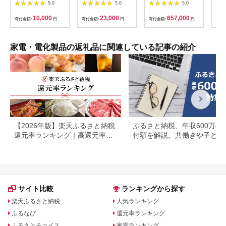
イト) [2558]
ビー
EOS R7 ボディー キ
5.0
5.0
5.0
ヘア
ャノン 一眼 家電
リラ
_0022C
10,000
23,000
657,000
寄付金額:
円
寄付金額:
円
寄付金額:
円
サー
寄付
ー 頭
家電・電化製品の返礼品に関連している記事の紹介
【2026年版】楽天ふるさと納税
ふるさと納税、年収600万の
還元率ランキング｜高還元率返
付額を解説。共働きや子ども
礼品をジャンル別に比較
いる場合も
サイト比較
ランキングから探す
楽天ふるさと納税
人気ランキング
ふるなび
還元率ランキング
ふるさとチョイス
家電ランキング