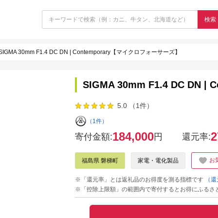
検索
SIGMA 30mm F1.4 DC DN | Contemporary【マイクロフォーサーズ】
SIGMA 30mm F1.4 DC D
5.0 （1件）
（1件）
184,000
2
寄付金額:
円
還元率:
お
福島県 磐梯町
家電・電化製品
※「還元率」とは返礼品のお得度を測る指標です
（還
※「控除上限額」の範囲内で寄付するとお得にふるさ