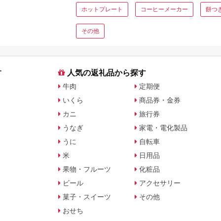
ホットプレート
コーヒーメーカー
餅つ
その他
す
人気の返礼品から探す
牛肉
定期便
いくら
商品券・金券
カニ
旅行券
うなぎ
家電・電化製品
うに
自転車
米
日用品
果物・フルーツ
化粧品
ビール
アクセサリー
菓子・スイーツ
その他
おせち