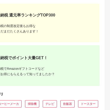
さと納税
さと納
海老名市
神奈川県 海老名市
宮城県 角田市
大分県 国東市
U(モッテル)
MOTTERU(モッテ
【単3×72本】乾電池
【Canon】 キヤノン
PD35W
ル) Power
BIGCAPA basic plus
ミラーレス カメラ
納税 還元率ランキングTOP300
ポートUSB-
Delivery65W対応
アルカリ乾電池 単3形
EOS R7 ボディー キ
5.0
5.0
5.0
5.0
ト 折りたたみ
USB-C×1ポート、
12本パック
ャノン 一眼 家電
1,000
15,000
10,000
657,000
急速充電
USB-A×1ポート 合計
LR6Bbp/12S
_0022C
円
寄付金額:
円
寄付金額:
円
寄付金額:
円
納税の制度改定後もお得な
製品 2年保証
最大63W AC充電器
かしこく充電 ２年保
まだまだたくさんあります！
WU1) ペー
証（MOT-
【 神奈川
ACPD65WU1） パ
市 】
ウダーブルー
納税でポイント大量GET！
税でAmazonギフトコードなど
がお得にもらえるって知ってましたか？
でこだわ
すすめラ
リ
コーヒーメーカ
掃除機
テレビ
炊飯器
トースター