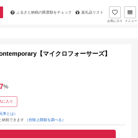
ふるさと納税の
限度額をチェック
返礼品リスト
お気に入り
メニュー
N | Contemporary【マイクロフォーサーズ】
7
%
気に入り
元率とは）
と納税できます
（控除上限額を調べる）