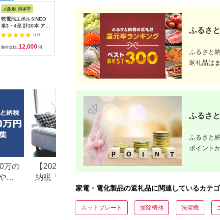
大阪府 貝塚市
静岡県 浜松市
千葉県 千葉市
神奈川県 
乾電池エボルタNEO
ピアノ HP702 ライト
FUNLOGY Speaker
MOTTER
単3・4形 計20本 アル
オーク調 設置作業付
white / スピーカー
AC充電器 
ふるさと
カリ乾電池 パナソニ
ピアノ
14W出力 家電 高音質
USB-C 1
5.0
5.0
5.0
ック
低音 大音量 インテリ
A 1ポー
12,000
600,000
5,000
1
ア
式プラグ 
寄付金額:
円
寄付金額:
円
寄付金額:
円
寄付金額:
ふるさと
PSE適合
(MOT-
返礼品は
ACPD35
ルアイリス
県 海老名
ふるさと
ふるさと納
ポイント
0万の
【2026年最新版】ふるさと
楽天ふるさと納税
や子
納税「食べ物以外」返礼品
りの家電探し。お
の還元率ランキング！
ンキングまとめ
家電・電化製品の返礼品に関連しているカテゴ
ホットプレート
掃除機他
洗濯機