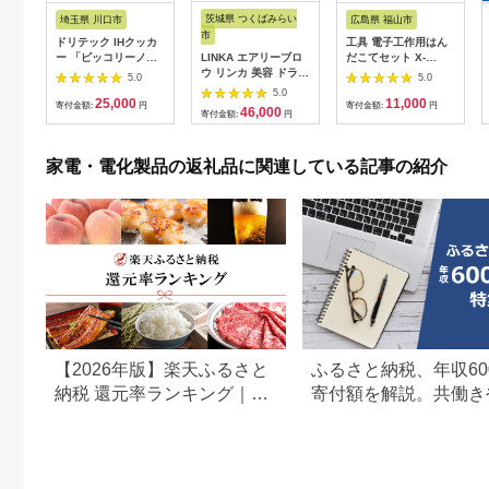
さと納税
さと納税
茨城県 つくばみらい
埼玉県 川口市
広島県 福山市
市
ドリテック IHクッカ
工具 電子工作用はん
ー 「ピッコリーノ」
LINKA エアリーブロ
だこてセット X-
ブラック DI-
ウ リンカ 美容 ドライ
2000E[BAEG004]工
5.0
5.0
217BK【1642626】
ヤー ヘアケア 髪 エス
具
5.0
25,000
11,000
テ ギフト ラッピング
寄付金額:
円
寄付金額:
円
46,000
寄付金額:
円
贈呈品 プレゼント 母
の日 母の日準備 母の
日ギフト [EV08-NT]
家電・電化製品の返礼品に関連している記事の紹介
【2026年版】楽天ふるさと
ふるさと納税、年収60
納税 還元率ランキング｜高
寄付額を解説。共働き
還元率返礼品をジャンル別
どもがいる場合も
に比較