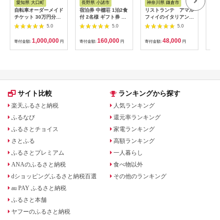
愛知県 大口町
長野県 小諸市
神奈川県 鎌倉市
京
自転車オーダーメイド
宿泊券 中棚荘 1泊2食
リストランテ アマル
専門
チケット 30万円分
付 2名様 ギフト券 チ
フィイのイタリアンデ
菜と
【1360365】
ケット 券 宿泊 旅行
ィナーコースA ペア
池】
5.0
5.0
5.0
温泉 食事
券
鳥コ
064
1,000,000
160,000
48,000
寄付金額:
円
寄付金額:
円
寄付金額:
円
寄付
サイト比較
ランキングから探す
楽天ふるさと納税
人気ランキング
ふるなび
還元率ランキング
ふるさとチョイス
家電ランキング
さとふる
高額ランキング
ふるさとプレミアム
一人暮らし
ANAのふるさと納税
食べ物以外
dショッピングふるさと納税百選
その他のランキング
au PAY ふるさと納税
ふるさと本舗
ヤフーのふるさと納税