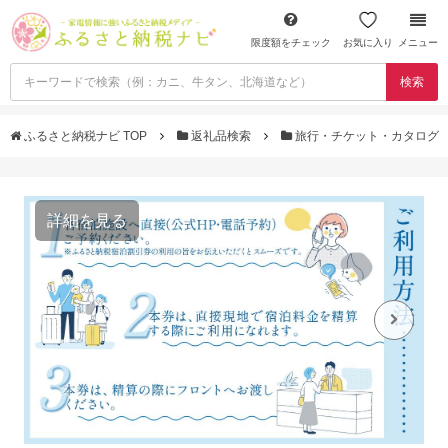
限度額をチェック
お気に入り
メニュー
検索
ふるさと納税ナビ TOP
返礼品検索
旅行・チケット・カタログ
詳細を見る