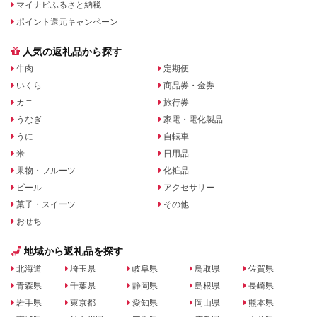
マイナビふるさと納税
ポイント還元キャンペーン
人気の返礼品から探す
牛肉
定期便
いくら
商品券・金券
カニ
旅行券
うなぎ
家電・電化製品
うに
自転車
米
日用品
果物・フルーツ
化粧品
ビール
アクセサリー
菓子・スイーツ
その他
おせち
地域から返礼品を探す
北海道
埼玉県
岐阜県
鳥取県
佐賀県
青森県
千葉県
静岡県
島根県
長崎県
岩手県
東京都
愛知県
岡山県
熊本県