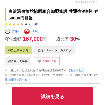
出典：ふるさとパレット
白浜温泉旅館協同組合加盟施設 共通宿泊割引券
50000円相当
4.5 （3件）
（2件）
（1件）
167,000
30
寄付金額:
円
還元率:
%
和歌山県 白浜町
旅行・チケット・カタログ
お気に入り
宿泊券・食事券
※「還元率」とは返礼品のお得度を測る指標です
（還元率とは）
※「控除上限額」の範囲内で寄付するとお得にふるさと納税できます
（控
除上限額を調べる）
詳細を見る