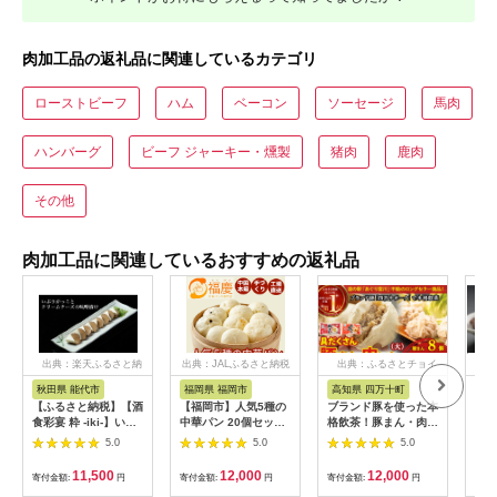
肉加工品の返礼品に関連しているカテゴリ
ローストビーフ
ハム
ベーコン
ソーセージ
馬肉
ハンバーグ
ビーフ ジャーキー・燻製
猪肉
鹿肉
その他
肉加工品に関連しているおすすめの返礼品
出典：楽天ふるさと納
出典：JALふるさと納税
出典：ふるさとチョイ
出
税
ス
秋田県 能代市
福岡県 福岡市
高知県 四万十町
北
【ふるさと納税】【酒
【福岡市】人気5種の
ブランド豚を使った本
【北
食彩宴 粋 -iki-】いぶ
中華パン 20個セット
格飲茶！豚まん・肉し
&ひ
りがっことクリームチ
| 福岡県 福岡 九州 返
ゅうまいセット(大)
さと
5.0
5.0
5.0
ーズの味噌漬け 8枚入
礼品 納税 お取り寄せ
Qak-28 肉まん 中華
050
り×3パック 惣菜 漬物
グルメ 取り寄せ グル
まん 冷凍 人気 おすす
11,500
12,000
12,000
寄付金額:
円
寄付金額:
円
寄付金額:
円
寄付
ご当地グルメ つまみ
メ 食品 お取り寄せ 中
め 惣菜 国産