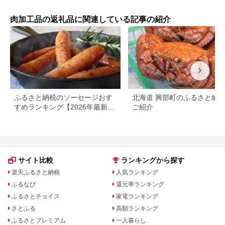
お酒のあて お届
華まん 中華饅頭 肉ま
け：入金確認後、2週
ん 豚まん あんまん 詰
間～1か月程度でお届
め合わせ セット 食べ
肉加工品の返礼品に関連している記事の紹介
けします。※在庫状況
比べセット 食べ比べ
によってお待ちいただ
中華 ご当地 食べ物
く場合がございます。
ふるさと納税のソーセージおす
北海道 興部町のふるさと納
すめランキング【2026年最新
ご紹介
版】
サイト比較
ランキングから探す
楽天ふるさと納税
人気ランキング
ふるなび
還元率ランキング
ふるさとチョイス
家電ランキング
さとふる
高額ランキング
ふるさとプレミアム
一人暮らし