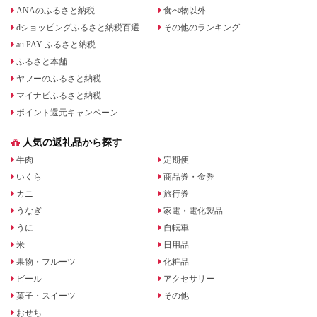
ANAのふるさと納税
食べ物以外
dショッピングふるさと納税百選
その他のランキング
au PAY ふるさと納税
ふるさと本舗
ヤフーのふるさと納税
マイナビふるさと納税
ポイント還元キャンペーン
人気の返礼品から探す
牛肉
定期便
いくら
商品券・金券
カニ
旅行券
うなぎ
家電・電化製品
うに
自転車
米
日用品
果物・フルーツ
化粧品
ビール
アクセサリー
菓子・スイーツ
その他
おせち