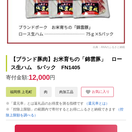
出典：ANAのふるさと納税
【ブランド豚肉】お米育ちの「錦雲豚」 ロー
ス生ハム 5パック FN1405
12,000
寄付金額:
円
お気に入り
福岡県 上毛町
肉
肉加工品
※「還元率」とは返礼品のお得度を測る指標です
（還元率とは）
※「控除上限額」の範囲内で寄付するとお得にふるさと納税できます
（控
除上限額を調べる）