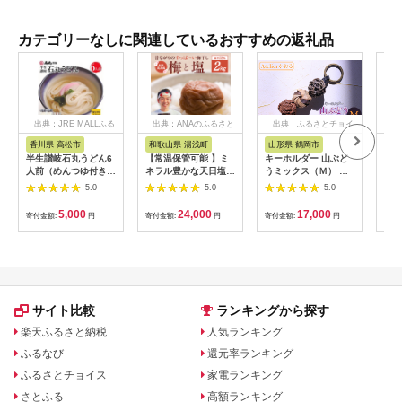
カテゴリーなしに関連しているおすすめの返礼品
出典：JRE MALLふる
出典：ANAのふるさと
出典：ふるさとチョイ
出
さと納税
納税
ス
香川県 高松市
和歌山県 湯浅町
山形県 鶴岡市
鹿
半生讃岐石丸うどん6
【常温保管可能 】ミ
キーホルダー 山ぶど
【ふ
人前（めんつゆ付き）
ネラル豊かな天日塩だ
うミックス（Ｍ） 山
ひか
麺300g×2袋
けで漬けた無添加梅干
形県鶴岡市 アトリエ
きほ
5.0
5.0
5.0
し2kg 梅ボーイズ｜
かおる | 山葡萄 雑貨
定期
南高梅
キーホルダー ギフト
5k
5,000
24,000
17,000
寄付金額:
円
寄付金額:
円
寄付金額:
円
寄付
B201_EP6024
贈り物 お取り寄せ 返
びく
礼品
産 
飯 
ま町
サイト比較
ランキングから探す
楽天ふるさと納税
人気ランキング
ふるなび
還元率ランキング
ふるさとチョイス
家電ランキング
さとふる
高額ランキング