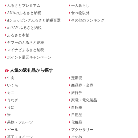
ふるさとプレミアム
一人暮らし
ANAのふるさと納税
食べ物以外
dショッピングふるさと納税百選
その他のランキング
au PAY ふるさと納税
ふるさと本舗
ヤフーのふるさと納税
マイナビふるさと納税
ポイント還元キャンペーン
人気の返礼品から探す
牛肉
定期便
いくら
商品券・金券
カニ
旅行券
うなぎ
家電・電化製品
うに
自転車
米
日用品
果物・フルーツ
化粧品
ビール
アクセサリー
菓子・スイーツ
その他