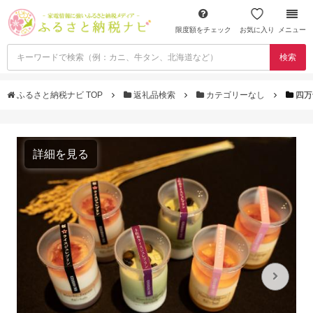
限度額をチェック
お気に入り
メニュー
検索
ふるさと納税ナビ TOP
返礼品検索
カテゴリーなし
四万
詳細を見る