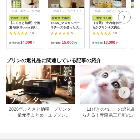
出典：楽天ふるさと納
出典：ふるさとチョイ
出典：ふるさとチョイ
出
税
ス
ス
北海道 伊達市
愛知県 犬山市
三重県 大紀町
宮
【ふるさと納税】北海
15-65_マスカルポー
（冷蔵） 大内山やわ
奥州
道 牧家 Bocca 白いプ
ネチーズを使った大人
らかプリン＆大内山バ
(プ
リン 4個入 3本 計12
のプリン 6個入り｜プ
ター セット ／ 大内山
苺)
5.0
5.0
5.0
個 プリン カラメルソ
リン 大人のおやつ 洋
ミルク村 乳製品 プリ
プリ
ース カラメル もちも
菓子 スイーツ デザー
ン バター 乳製品 大紀
感 
14,000
15,000
13,000
寄付金額:
円
寄付金額:
円
寄付金額:
円
寄付
ち 生乳 ミルク 卵不使
ト おやつ お土産 おい
ブランド 三重県 大紀
用 風船プリン スイー
しい ご褒美 プレゼン
町
ツ デザート ギフト 送
ト マスカルポーネ 6
料無料 【 伊達市 】
個 贈答 濃厚 極上のマ
プリンの返礼品に関連している記事の紹介
スカルポーネチーズプ
リン
2026年ふるさと納税「プリンタ
「11ぴきのねこ」の返礼品が
ー」還元率まとめ！エプソン・
らえる！青森県三戸町のふる
ブラザーも
と納税