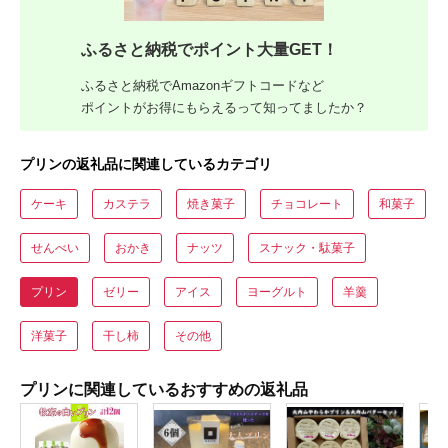
ふるさと納税でポイント大量GET！
ふるさと納税でAmazonギフトコードなど
ポイントがお得にもらえるって知ってましたか？
プリンの返礼品に関連しているカテゴリ
ケーキ
カステラ
焼き菓子
チョコレート
和菓子
せんべい
おかき
ナッツ
スナック・駄菓子
プリン
ゼリー
アイス
ヨーグルト
羊羹
洋菓子
干し柿
その他
プリンに関連しているおすすめの返礼品