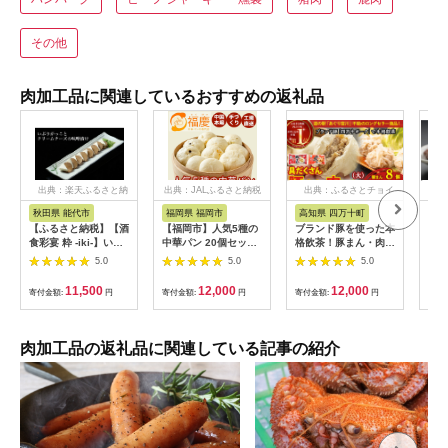
その他
肉加工品に関連しているおすすめの返礼品
出典：楽天ふるさと納
出典：JALふるさと納税
出典：ふるさとチョイ
出
税
ス
秋田県 能代市
福岡県 福岡市
高知県 四万十町
北
【ふるさと納税】【酒
【福岡市】人気5種の
ブランド豚を使った本
【北
食彩宴 粋 -iki-】いぶ
中華パン 20個セット
格飲茶！豚まん・肉し
&ひ
りがっことクリームチ
| 福岡県 福岡 九州 返
ゅうまいセット(大)
さと
5.0
5.0
5.0
ーズの味噌漬け 8枚入
礼品 納税 お取り寄せ
Qak-28 肉まん 中華
050
り×3パック 惣菜 漬物
グルメ 取り寄せ グル
まん 冷凍 人気 おすす
11,500
12,000
12,000
寄付金額:
円
寄付金額:
円
寄付金額:
円
寄付
ご当地グルメ つまみ
メ 食品 お取り寄せ 中
め 惣菜 国産
お酒のあて お届
華まん 中華饅頭 肉ま
け：入金確認後、2週
ん 豚まん あんまん 詰
間～1か月程度でお届
め合わせ セット 食べ
肉加工品の返礼品に関連している記事の紹介
けします。※在庫状況
比べセット 食べ比べ
によってお待ちいただ
中華 ご当地 食べ物
く場合がございます。