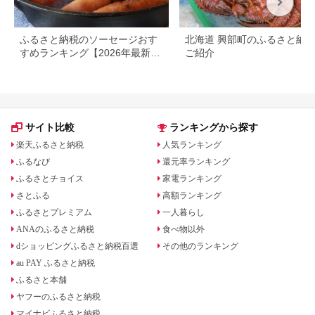
ふるさと納税のソーセージおす
北海道 興部町のふるさと納
すめランキング【2026年最新
ご紹介
版】
サイト比較
ランキングから探す
楽天ふるさと納税
人気ランキング
ふるなび
還元率ランキング
ふるさとチョイス
家電ランキング
さとふる
高額ランキング
ふるさとプレミアム
一人暮らし
ANAのふるさと納税
食べ物以外
dショッピングふるさと納税百選
その他のランキング
au PAY ふるさと納税
ふるさと本舗
ヤフーのふるさと納税
マイナビふるさと納税