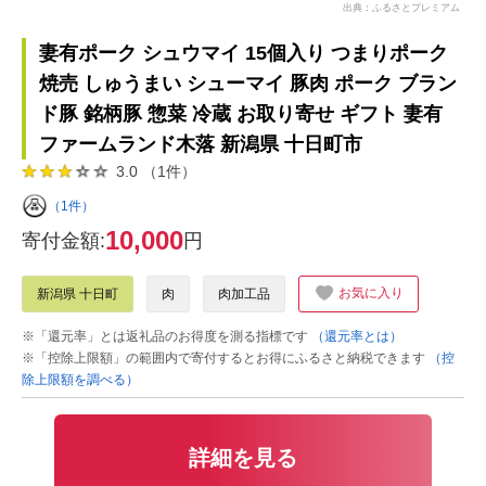
出典：ふるさとプレミアム
妻有ポーク シュウマイ 15個入り つまりポーク
焼売 しゅうまい シューマイ 豚肉 ポーク ブラン
ド豚 銘柄豚 惣菜 冷蔵 お取り寄せ ギフト 妻有
ファームランド木落 新潟県 十日町市
3.0 （1件）
（1件）
10,000
寄付金額:
円
お気に入り
新潟県 十日町
肉
肉加工品
※「還元率」とは返礼品のお得度を測る指標です
（還元率とは）
※「控除上限額」の範囲内で寄付するとお得にふるさと納税できます
（控
除上限額を調べる）
詳細を見る